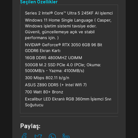
Seçilen Özellikler
Series 2 Intel® Core™ Ultra 5 245KF AI işlemci
Windows 11 Home Single Language ( Casper,
Windows işletim sistemi tavsiye eder.
Güvenli, güncellemeye açık ve stabil
performans için. )
NVIDIA® GeForce® RTX 3050 6GB 96 Bit
GDDR6 Ekran Kartı
16GB DDR5 4800MHZ UDIMM
500GB M.2 SSD PCle 4.0 (PCle; Okuma:
5000MB/s - Yazma: 4100MB/s)
300 Mbps 802.11 b/g/n
ASUS Z890 DDR5 (+ Intel Wifi 7)
700 Watt 80+ Bronz
Excalibur LED Ekranlı RGB 360mm İşlemci Sıvı
Soğutucu
Paylaş: