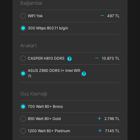
Bağlantılar
WIFI Yok
497 TL
300 Mbps 802.11 b/g/n
Anakart
CASPER H810 DDR5
10.873 TL
ASUS Z890 DDR5 (+ Intel Wifi
7)
Güç Kaynağı
700 Watt 80+ Bronz
850 Watt 80+ Gold
2.796 TL
1200 Watt 80+ Platinum
7.145 TL