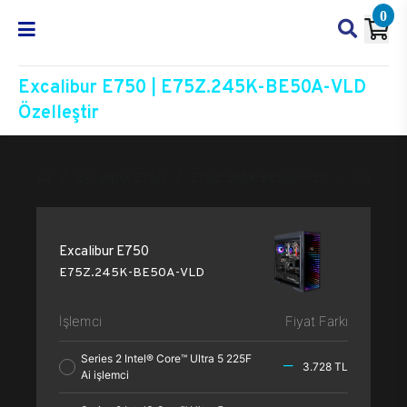
0
Excalibur E750 | E75Z.245K-BE50A-VLD
Özelleştir
Excalibur E750
E75Z.245K-BE50A-VLD
Özelleşti
Excalibur E750
E75Z.245K-BE50A-VLD
İşlemci
Fiyat Farkı
Series 2 Intel® Core™ Ultra 5 225F
3.728 TL
Ai işlemci