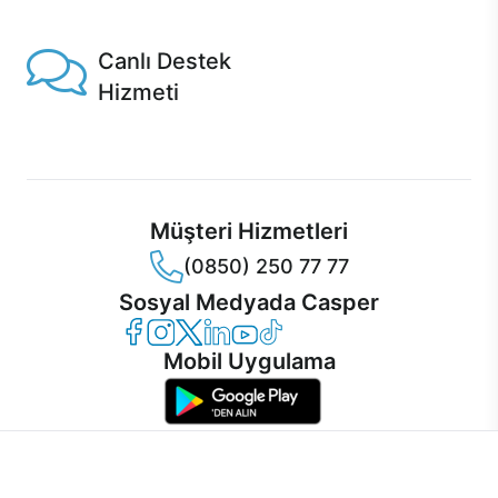
1 Saatte servis, Jet servis ve Turbo servis seçenekleri
Casper'da!
Canlı Destek
Hizmeti
Ürünlerinizle ilgili Casper Canlı Destek hizmeti her daim
sizinle.
Müşteri Hizmetleri
(0850) 250 77 77
Sosyal Medyada Casper
Casper Facebook
Casper Instagram
Casper Twitter
Casper LinkedIn
Casper YouTube
Casper TikTok
Mobil Uygulama
İnternet sitemizden en verimli şekilde faydalanabilmeniz ve
kullanıcı deneyimini geliştirebilmek için internet sitemizde