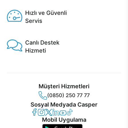
Seçili ürünlerde Aynı Gün Teslim!
Hızlı ve Güvenli
Servis
1 Saatte servis, Jet servis ve Turbo servis seçenekleri
Casper'da!
Canlı Destek
Hizmeti
Ürünlerinizle ilgili Casper Canlı Destek hizmeti her daim
sizinle.
Müşteri Hizmetleri
(0850) 250 77 77
Sosyal Medyada Casper
Casper Facebook
Casper Instagram
Casper Twitter
Casper LinkedIn
Casper YouTube
Casper TikTok
Mobil Uygulama