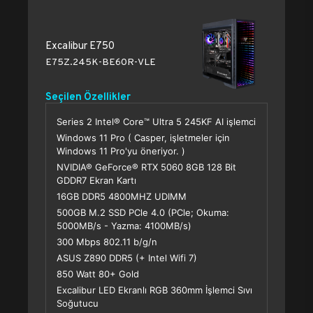
Excalibur E750
E75Z.245K-BE60R-VLE
Seçilen Özellikler
Series 2 Intel® Core™ Ultra 5 245KF AI işlemci
Windows 11 Pro ( Casper, işletmeler için
Windows 11 Pro'yu öneriyor. )
NVIDIA® GeForce® RTX 5060 8GB 128 Bit
GDDR7 Ekran Kartı
16GB DDR5 4800MHZ UDIMM
500GB M.2 SSD PCle 4.0 (PCle; Okuma:
5000MB/s - Yazma: 4100MB/s)
300 Mbps 802.11 b/g/n
ASUS Z890 DDR5 (+ Intel Wifi 7)
850 Watt 80+ Gold
Excalibur LED Ekranlı RGB 360mm İşlemci Sıvı
Soğutucu