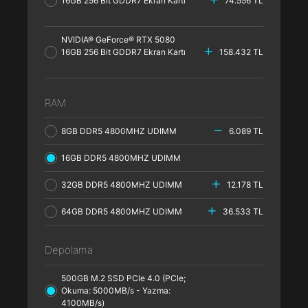
16GB 256 Bit GDDR7 Ekran Kartı
74.556 TL
NVIDIA® GeForce® RTX 5080
16GB 256 Bit GDDR7 Ekran Kartı
158.432 TL
RAM
8GB DDR5 4800MHZ UDIMM
6.089 TL
16GB DDR5 4800MHZ UDIMM
32GB DDR5 4800MHZ UDIMM
12.178 TL
64GB DDR5 4800MHZ UDIMM
36.533 TL
Depolama
500GB M.2 SSD PCle 4.0 (PCle;
Okuma: 5000MB/s - Yazma:
4100MB/s)