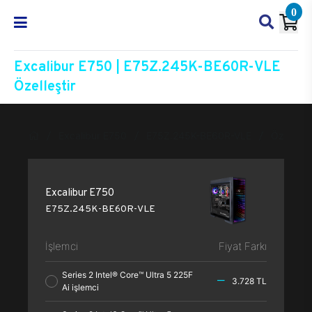
0
Excalibur E750 | E75Z.245K-BE60R-VLE
Özelleştir
Excalibur E750
E75Z.245K-BE60R-VLE
Özelleşti
Excalibur E750
E75Z.245K-BE60R-VLE
İşlemci
Fiyat Farkı
Series 2 Intel® Core™ Ultra 5 225F
3.728 TL
Ai işlemci