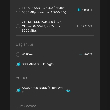
1TB M.2 SSD PCle 4.0 (Okuma:
1.864 TL
5000MB/s - Yazma: 4500MB/s)
2TB M.2 SSD PCle 4.0 (PCle;
Okuma: 6400MB/s - Yazma:
12.115 TL
5000MB/s)
Bağlantılar
WIFI Yok
497 TL
300 Mbps 802.11 b/g/n
Anakart
ASUS Z890 DDR5 (+ Intel Wifi
7)
Güç Kaynağı