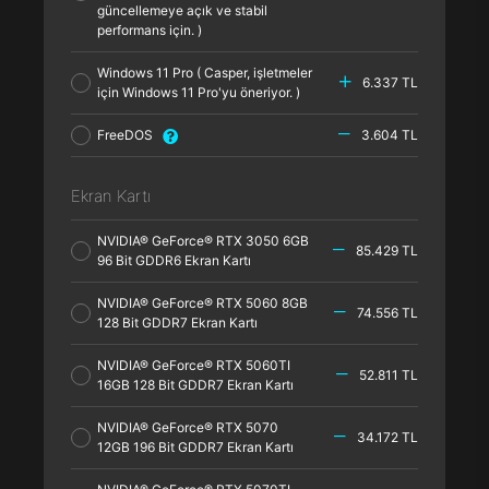
güncellemeye açık ve stabil
performans için. )
Windows 11 Pro ( Casper, işletmeler
6.337 TL
için Windows 11 Pro'yu öneriyor. )
FreeDOS
3.604 TL
Ekran Kartı
NVIDIA® GeForce® RTX 3050 6GB
85.429 TL
96 Bit GDDR6 Ekran Kartı
NVIDIA® GeForce® RTX 5060 8GB
74.556 TL
128 Bit GDDR7 Ekran Kartı
NVIDIA® GeForce® RTX 5060TI
52.811 TL
16GB 128 Bit GDDR7 Ekran Kartı
NVIDIA® GeForce® RTX 5070
34.172 TL
12GB 196 Bit GDDR7 Ekran Kartı