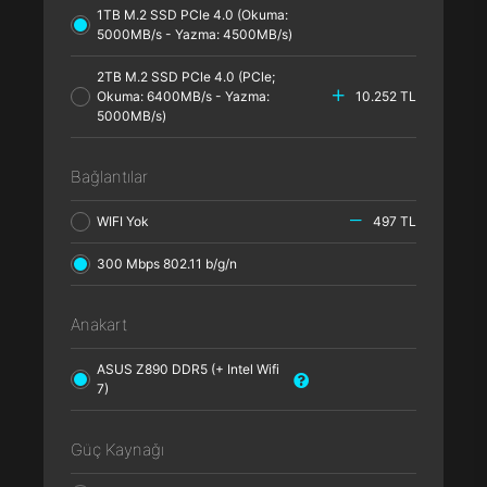
1TB M.2 SSD PCle 4.0 (Okuma:
5000MB/s - Yazma: 4500MB/s)
2TB M.2 SSD PCle 4.0 (PCle;
Okuma: 6400MB/s - Yazma:
10.252 TL
5000MB/s)
Bağlantılar
WIFI Yok
497 TL
300 Mbps 802.11 b/g/n
Anakart
ASUS Z890 DDR5 (+ Intel Wifi
7)
Güç Kaynağı