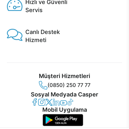
Hızlı ve Güvenli
Servis
1 Saatte servis, Jet servis ve Turbo servis seçenekleri
Casper'da!
Canlı Destek
Hizmeti
Ürünlerinizle ilgili Casper Canlı Destek hizmeti her daim
sizinle.
Müşteri Hizmetleri
(0850) 250 77 77
Sosyal Medyada Casper
Casper Facebook
Casper Instagram
Casper Twitter
Casper LinkedIn
Casper YouTube
Casper TikTok
Mobil Uygulama