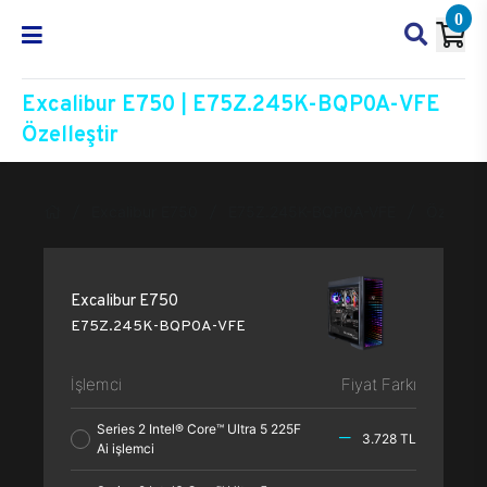
0
Excalibur E750 | E75Z.245K-BQP0A-VFE
Özelleştir
Excalibur E750
E75Z.245K-BQP0A-VFE
Özelleşti
Excalibur E750
E75Z.245K-BQP0A-VFE
İşlemci
Fiyat Farkı
Series 2 Intel® Core™ Ultra 5 225F
3.728 TL
Ai işlemci