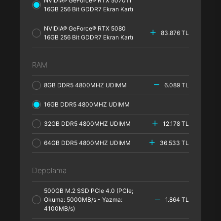
NVIDIA® GeForce® RTX 5070TI
16GB 256 Bit GDDR7 Ekran Kartı
NVIDIA® GeForce® RTX 5080
83.876 TL
16GB 256 Bit GDDR7 Ekran Kartı
RAM
8GB DDR5 4800MHZ UDIMM
6.089 TL
16GB DDR5 4800MHZ UDIMM
32GB DDR5 4800MHZ UDIMM
12.178 TL
64GB DDR5 4800MHZ UDIMM
36.533 TL
Depolama
500GB M.2 SSD PCle 4.0 (PCle;
Okuma: 5000MB/s - Yazma:
1.864 TL
4100MB/s)