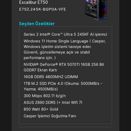
Excalibur E750
E75Z.245K-BQP0A-VFE
Seçilen Özellikler
Series 2 Intel® Core™ Ultra 5 245KF AI işlemci
Windows 11 Home Single Language ( Casper,
Windows işletim sistemi tavsiye eder.
Güvenli, güncellemeye açık ve stabil
performans için. )
NVIDIA® GeForce® RTX 5070TI 16GB 256 Bit
GDDR7 Ekran Kartı
16GB DDR5 4800MHZ UDIMM
1TB M.2 SSD PCle 4.0 (Okuma: 5000MB/s -
Yazma: 4500MB/s)
300 Mbps 802.11 b/g/n
ASUS Z890 DDR5 (+ Intel Wifi 7)
850 Watt 80+ Gold
Casper İşlemci Soğutma Fanı