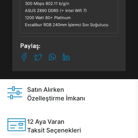
300 Mbps 802.11 b/g/n
ASUS Z890 DDR5 (+ Intel Wifi 7)
1200 Watt 80+ Platinum
Excalibur RGB 240mm İşlemci Sıvı Soğutucu
Paylaş:
Satın Alırken
Özelleştirme İmkanı
Casper ürünlerini satın alırken ihtiyacınıza göre
özelleştirebilirsiniz.
12 Aya Varan
Taksit Seçenekleri
Anlaşmalı kredi kartlarına 12 aya varan taksit seçenekleri