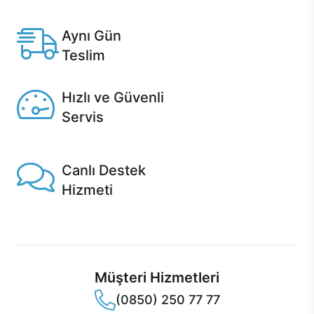
Casper'da.
Aynı Gün
Teslim
Seçili ürünlerde Aynı Gün Teslim!
Hızlı ve Güvenli
Servis
1 Saatte servis, Jet servis ve Turbo servis seçenekleri
Casper'da!
Canlı Destek
Hizmeti
Ürünlerinizle ilgili Casper Canlı Destek hizmeti her daim
sizinle.
Müşteri Hizmetleri
(0850) 250 77 77