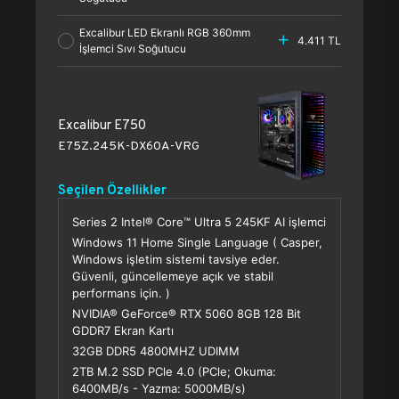
Excalibur LED Ekranlı RGB 360mm
4.411 TL
İşlemci Sıvı Soğutucu
Excalibur E750
E75Z.245K-DX60A-VRG
Seçilen Özellikler
Series 2 Intel® Core™ Ultra 5 245KF AI işlemci
Windows 11 Home Single Language ( Casper,
Windows işletim sistemi tavsiye eder.
Güvenli, güncellemeye açık ve stabil
performans için. )
NVIDIA® GeForce® RTX 5060 8GB 128 Bit
GDDR7 Ekran Kartı
32GB DDR5 4800MHZ UDIMM
2TB M.2 SSD PCle 4.0 (PCle; Okuma:
6400MB/s - Yazma: 5000MB/s)