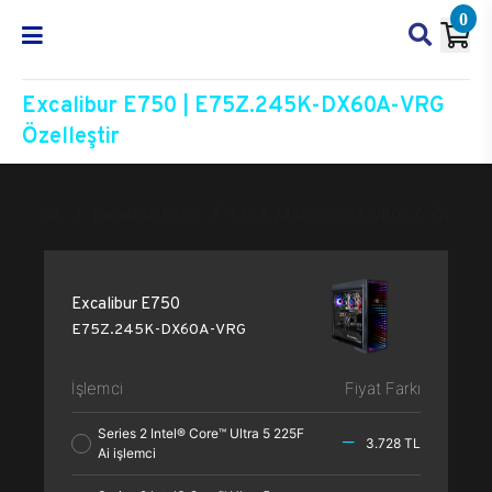
0
Excalibur E750 | E75Z.245K-DX60A-VRG
Özelleştir
Excalibur E750
E75Z.245K-DX60A-VRG
Özelleşt
Excalibur E750
E75Z.245K-DX60A-VRG
İşlemci
Fiyat Farkı
Series 2 Intel® Core™ Ultra 5 225F
3.728 TL
Ai işlemci