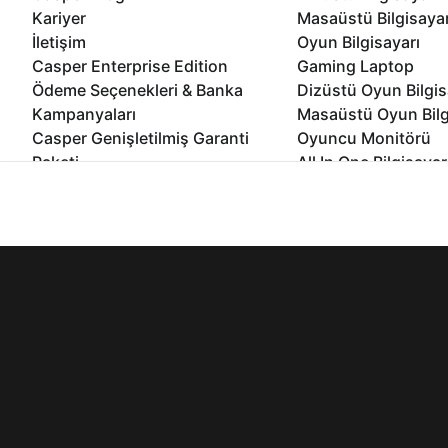
Kariyer
Masaüstü Bilgisaya
İletişim
Oyun Bilgisayarı
Casper Enterprise Edition
Gaming Laptop
Ödeme Seçenekleri & Banka
Dizüstü Oyun Bilgis
Kampanyaları
Masaüstü Oyun Bilg
Casper Genişletilmiş Garanti
Oyuncu Monitörü
Paketi
All In One Bilgisayar
Ömür Boyu Performans Garantisi
Mini Pc Bilgisayar
İnternet sitemizden en verimli şekilde faydalanabilmeniz ve kulla
Kampanyalar
edebilir, ayarlarınızdan çerezleri silebilir veya engelleyebilirsini
Bilgisayar Özelleşti
Kurumsal Çözümler
© 2021 - 2026 Casper Bilgisayar Sistemleri A.Ş. Tüm Hakları Sak