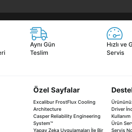
Aynı Gün
Hızlı ve 
ri
Teslim
Servis
2 aya varan
Seçili ürünlerde Aynı Gün Teslim!
1 Saatte servis,
.
seçenekleri Ca
Özel Sayfalar
Deste
Excalibur FrostFlux Cooling
Ürününüz
Architecture
Driver İn
Casper Reliability Engineering
Kullanım 
System™
Ürün Serv
Yapay Zeka Uygulamaları İle Bir
Servis No