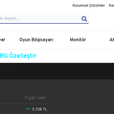
Kurumsal Çözümler
Ka
yar
Oyun Bilgisayarı
Monitör
A
G Özelleştir
Özelleştir
Fiyat Farkı
3.728 TL