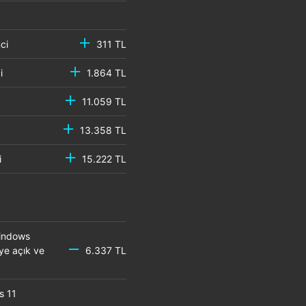
emci
311 TL
mci
1.864 TL
11.059 TL
13.358 TL
mci
15.222 TL
Windows
eye açık ve
6.337 TL
s 11