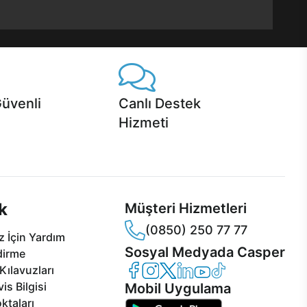
Güvenli
Canlı Destek
Hizmeti
 Jet servis ve Turbo servis
Ürünlerinizle ilgili Casper Canlı Destek
sper'da!
hizmeti her daim sizinle.
k
Müşteri Hizmetleri
(0850) 250 77 77
 İçin Yardım
Sosyal Medyada Casper
dirme
Casper Facebook
Casper Instagram
Casper Twitter
Casper LinkedIn
Casper YouTube
Casper TikTok
Kılavuzları
is Bilgisi
Mobil Uygulama
ktaları