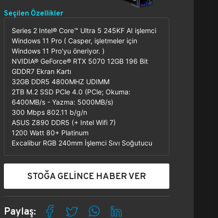
Seçilen Özellikler
Series 2 Intel® Core™ Ultra 5 245KF AI işlemci
Windows 11 Pro ( Casper, işletmeler için
Windows 11 Pro'yu öneriyor. )
NVIDIA® GeForce® RTX 5070 12GB 196 Bit
GDDR7 Ekran Kartı
32GB DDR5 4800MHZ UDIMM
2TB M.2 SSD PCle 4.0 (PCle; Okuma:
6400MB/s - Yazma: 5000MB/s)
300 Mbps 802.11 b/g/n
ASUS Z890 DDR5 (+ Intel Wifi 7)
1200 Watt 80+ Platinum
Excalibur RGB 240mm İşlemci Sıvı Soğutucu
STOĞA GELİNCE HABER VER
Paylaş: