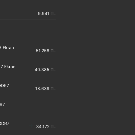
9.941 TL
6 Ekran
51.258 TL
7 Ekran
40.385 TL
DDR7
18.639 TL
DR7
GDDR7
34.172 TL