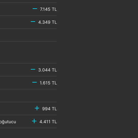
7.145 TL
4.349 TL
3.044 TL
1.615 TL
994 TL
 Soğutucu
4.411 TL