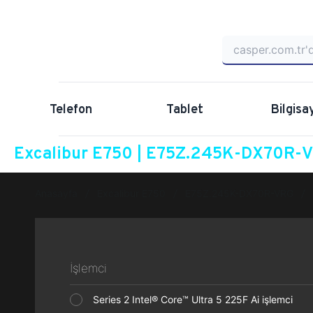
Telefon
Tablet
Bilgisa
Excalibur E750 | E75Z.245K-DX70R-VR
Anasayfa
Excalibur E750
E75Z.245K-DX70R-VRG
İşlemci
Series 2 Intel® Core™ Ultra 5 225F Ai işlemci