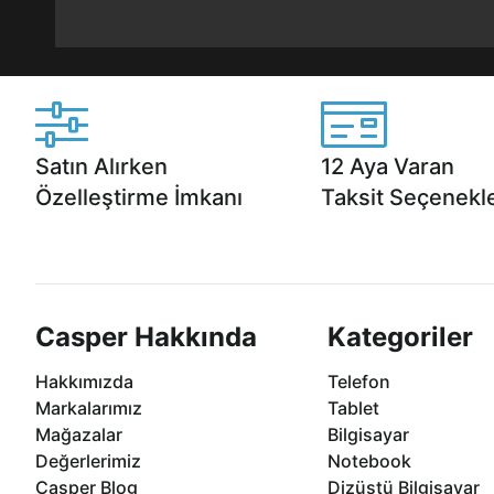
Satın Alırken
12 Aya Varan
Özelleştirme İmkanı
Taksit Seçenekle
Casper ürünlerini satın alırken ihtiyacınıza
Anlaşmalı kredi kartlarına 1
göre özelleştirebilirsiniz.
taksit seçenekleri Casper'da
Casper Hakkında
Kategoriler
Hakkımızda
Telefon
Markalarımız
Tablet
Mağazalar
Bilgisayar
Değerlerimiz
Notebook
Casper Blog
Dizüstü Bilgisayar