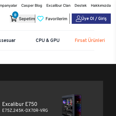
mpanyalar
Casper Blog
Excalibur Clan
Destek
Hakkımızda
0
Üye Ol / Giriş
Sepetim
Favorilerim
ksesuar
CPU & GPU
Fırsat Ürünleri
Excalibur E750
E75Z.245K-DX70R-VRG