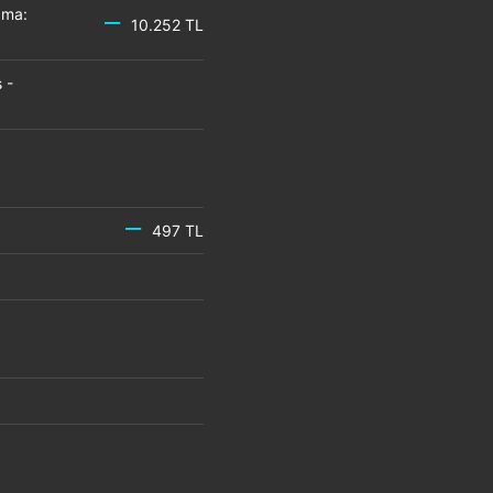
zma:
10.252 TL
 -
497 TL