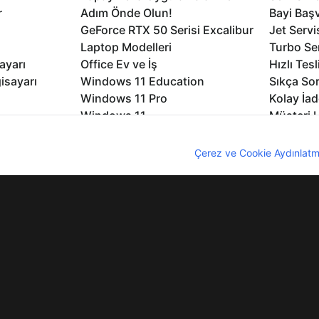
r
Adım Önde Olun!
Bayi Baş
GeForce RTX 50 Serisi Excalibur
Jet Servi
Laptop Modelleri
Turbo Se
ayarı
Office Ev ve İş
Hızlı Tes
isayarı
Windows 11 Education
Sıkça Sor
Windows 11 Pro
Kolay İad
Windows 11
Müşteri H
Microsoft Copilot
Yedek Pa
nıcı deneyimini geliştirebilmek için internet sitemizde çerezler kullan
Excalibur Duvar Kağıtları
Logo ve 
z. Çerezler hakkında detaylı bilgi almak için
Çerez ve Cookie Aydınlatm
rme
Nirvana Duvar Kağıtları
Yasal Ger
lıdır
KVKK
Çerez Politikası
Bilgi Güvenliği
Bi