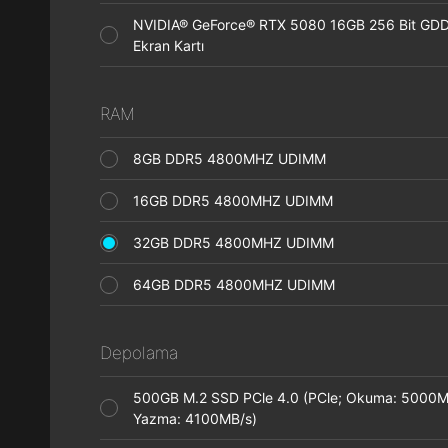
NVIDIA® GeForce® RTX 5080 16GB 256 Bit GD
Ekran Kartı
RAM
8GB DDR5 4800MHZ UDIMM
16GB DDR5 4800MHZ UDIMM
32GB DDR5 4800MHZ UDIMM
64GB DDR5 4800MHZ UDIMM
Depolama
500GB M.2 SSD PCle 4.0 (PCle; Okuma: 5000M
Yazma: 4100MB/s)