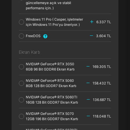
güncellemeye açık ve stabil
performans için. )
Windows 11 Pro ( Casper, işletmeler
6.337 TL
için Windows 11 Pro'yu öneriyor. )
FreeDOS
3.604 TL
Ekran Kartı
NVIDIA® GeForce® RTX 3050
169.305 TL
6GB 96 Bit GDDR6 Ekran Kartı
NVIDIA® GeForce® RTX 5060
158.432 TL
8GB 128 Bit GDDR7 Ekran Kartı
NVIDIA® GeForce® RTX 5060TI
136.687 TL
16GB 128 Bit GDDR7 Ekran Kartı
NVIDIA® GeForce® RTX 5070
118.048 TL
12GB 196 Bit GDDR7 Ekran Kartı