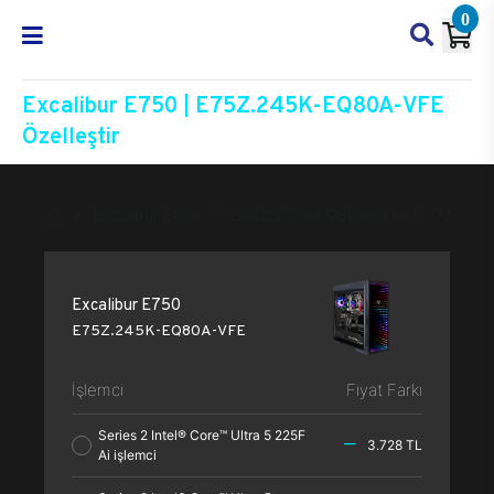
0
Excalibur E750 | E75Z.245K-EQ80A-VFE
Özelleştir
Excalibur E750
E75Z.245K-EQ80A-VFE
Özelleşti
Excalibur E750
E75Z.245K-EQ80A-VFE
İşlemci
Fiyat Farkı
Series 2 Intel® Core™ Ultra 5 225F
3.728 TL
Ai işlemci