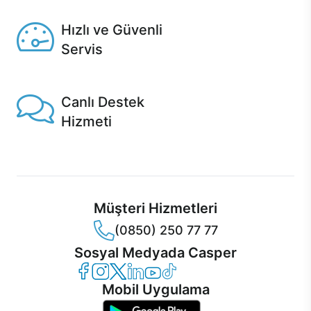
Seçili ürünlerde Aynı Gün Teslim!
Hızlı ve Güvenli
Servis
1 Saatte servis, Jet servis ve Turbo servis seçenekleri
Casper'da!
Canlı Destek
Hizmeti
Ürünlerinizle ilgili Casper Canlı Destek hizmeti her daim
sizinle.
Müşteri Hizmetleri
(0850) 250 77 77
Sosyal Medyada Casper
Casper Facebook
Casper Instagram
Casper Twitter
Casper LinkedIn
Casper YouTube
Casper TikTok
Mobil Uygulama