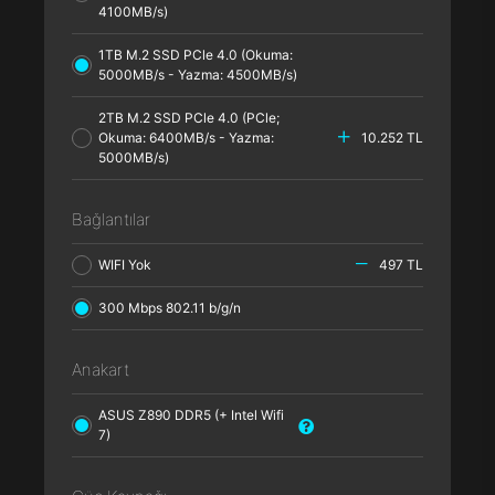
4100MB/s)
1TB M.2 SSD PCle 4.0 (Okuma:
5000MB/s - Yazma: 4500MB/s)
2TB M.2 SSD PCle 4.0 (PCle;
Okuma: 6400MB/s - Yazma:
10.252 TL
5000MB/s)
Bağlantılar
WIFI Yok
497 TL
300 Mbps 802.11 b/g/n
Anakart
ASUS Z890 DDR5 (+ Intel Wifi
7)