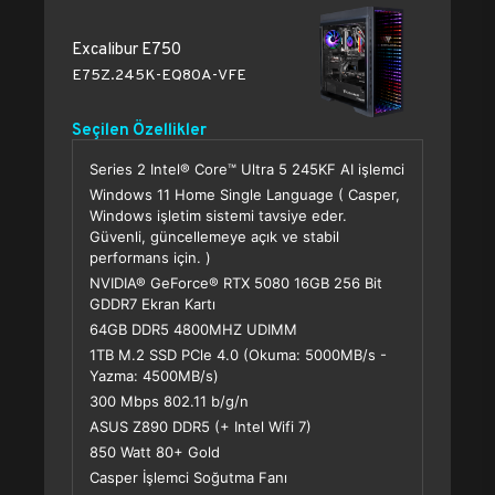
Excalibur E750
E75Z.245K-EQ80A-VFE
Seçilen Özellikler
Series 2 Intel® Core™ Ultra 5 245KF AI işlemci
Windows 11 Home Single Language ( Casper,
Windows işletim sistemi tavsiye eder.
Güvenli, güncellemeye açık ve stabil
performans için. )
NVIDIA® GeForce® RTX 5080 16GB 256 Bit
GDDR7 Ekran Kartı
64GB DDR5 4800MHZ UDIMM
1TB M.2 SSD PCle 4.0 (Okuma: 5000MB/s -
Yazma: 4500MB/s)
300 Mbps 802.11 b/g/n
ASUS Z890 DDR5 (+ Intel Wifi 7)
850 Watt 80+ Gold
Casper İşlemci Soğutma Fanı