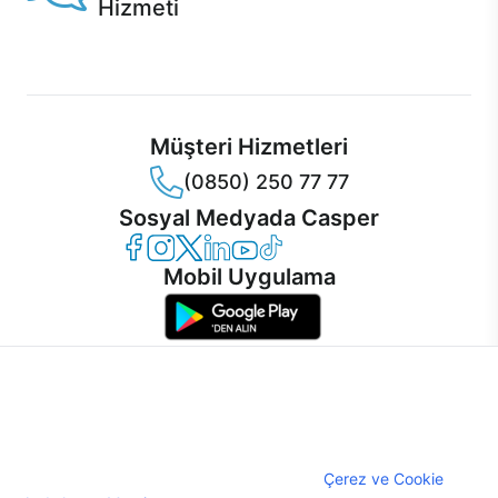
Hizmeti
Ürünlerinizle ilgili Casper Canlı Destek hizmeti her daim
sizinle.
Müşteri Hizmetleri
(0850) 250 77 77
Sosyal Medyada Casper
Casper Facebook
Casper Instagram
Casper Twitter
Casper LinkedIn
Casper YouTube
Casper TikTok
Mobil Uygulama
İnternet sitemizden en verimli şekilde faydalanabilmeniz ve
kullanıcı deneyimini geliştirebilmek için internet sitemizde
© 2021 - 2026 Casper Bilgisayar Sistemleri A.Ş. Tüm Hakları Saklıdır
çerezler kullanılmaktadır. Çerez kullanımını kabul edebilir,
KVKK
ayarlarınızdan çerezleri silebilir veya engelleyebilirsiniz.
Çerez Politikası
Çerezler hakkında detaylı bilgi almak için
Çerez ve Cookie
Bilgi Güvenliği