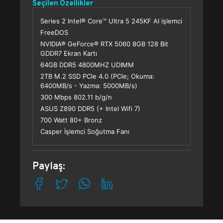
Seçilen Özellikler
Series 2 Intel® Core™ Ultra 5 245KF AI işlemci
FreeDOS
NVIDIA® GeForce® RTX 5060 8GB 128 Bit
GDDR7 Ekran Kartı
64GB DDR5 4800MHZ UDIMM
2TB M.2 SSD PCle 4.0 (PCle; Okuma:
6400MB/s - Yazma: 5000MB/s)
300 Mbps 802.11 b/g/n
ASUS Z890 DDR5 (+ Intel Wifi 7)
700 Watt 80+ Bronz
Casper İşlemci Soğutma Fanı
Paylaş: