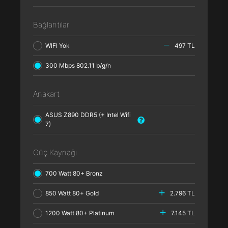
Bağlantılar
WIFI Yok
497 TL
300 Mbps 802.11 b/g/n
Anakart
ASUS Z890 DDR5 (+ Intel Wifi
7)
Güç Kaynağı
700 Watt 80+ Bronz
850 Watt 80+ Gold
2.796 TL
1200 Watt 80+ Platinum
7.145 TL