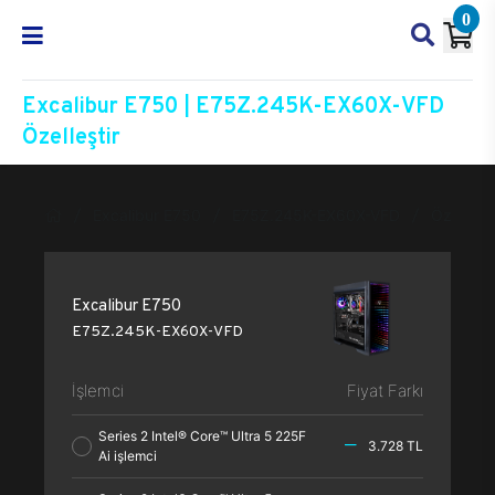
0
Excalibur E750 | E75Z.245K-EX60X-VFD
Özelleştir
Excalibur E750
E75Z.245K-EX60X-VFD
Özelleşti
Excalibur E750
E75Z.245K-EX60X-VFD
İşlemci
Fiyat Farkı
Series 2 Intel® Core™ Ultra 5 225F
3.728 TL
Ai işlemci