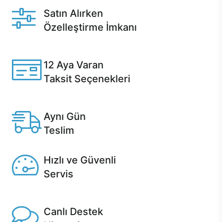
Satın Alırken
Özelleştirme İmkanı
Casper ürünlerini satın alırken ihtiyacınıza göre
özelleştirebilirsiniz.
12 Aya Varan
Taksit Seçenekleri
Anlaşmalı kredi kartlarına 12 aya varan taksit seçenekleri
Casper'da.
Aynı Gün
Teslim
Seçili ürünlerde Aynı Gün Teslim!
Hızlı ve Güvenli
Servis
1 Saatte servis, Jet servis ve Turbo servis seçenekleri
Casper'da!
Canlı Destek