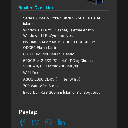
Seçilen Özellikler
Series 2 Intel® Core™ Ultra 5 250KF Plus Ai
işlemci
Windows 11 Pro ( Casper, işletmeler için
Windows 11 Pro'yu öneriyor. )
NVIDIA® GeForce® RTX 3050 6GB 96 Bit
GDDR6 Ekran Kartı
8GB DDR5 4800MHZ UDIMM
500GB M.2 SSD PCle 4.0 (PCle; Okuma:
5000MB/s - Yazma: 4100MB/s)
WIFI Yok
ASUS Z890 DDR5 (+ Intel Wifi 7)
700 Watt 80+ Bronz
Excalibur RGB 360mm İşlemci Sıvı Soğutucu
Paylaş: