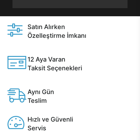
Satın Alırken
Özelleştirme İmkanı
Casper ürünlerini satın alırken ihtiyacınıza göre
özelleştirebilirsiniz.
12 Aya Varan
Taksit Seçenekleri
Anlaşmalı kredi kartlarına 12 aya varan taksit seçenekleri
Casper'da.
Aynı Gün
Teslim
Seçili ürünlerde Aynı Gün Teslim!
Hızlı ve Güvenli
Servis
1 Saatte servis, Jet servis ve Turbo servis seçenekleri
Casper'da!