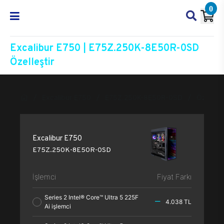
0
Excalibur E750 | E75Z.250K-8E50R-0SD
Özelleştir
Excalibur E750
E75Z.250K-8E50R-0SD
Özelleşti
Excalibur E750
E75Z.250K-8E50R-0SD
İşlemci
Fiyat Farkı
Series 2 Intel® Core™ Ultra 5 225F
4.038 TL
Ai işlemci