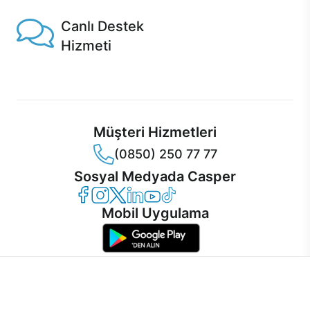
Canlı Destek
Hizmeti
Ürünlerinizle ilgili Casper Canlı Destek hizmeti her daim
sizinle.
Müşteri Hizmetleri
(0850) 250 77 77
Sosyal Medyada Casper
Casper Facebook
Casper Instagram
Casper Twitter
Casper LinkedIn
Casper YouTube
Casper TikTok
Mobil Uygulama
İnternet sitemizden en verimli şekilde faydalanabilmeniz ve
kullanıcı deneyimini geliştirebilmek için internet sitemizde
© 2021 - 2026 Casper Bilgisayar Sistemleri A.Ş. Tüm Hakları Saklıdır
çerezler kullanılmaktadır. Çerez kullanımını kabul edebilir,