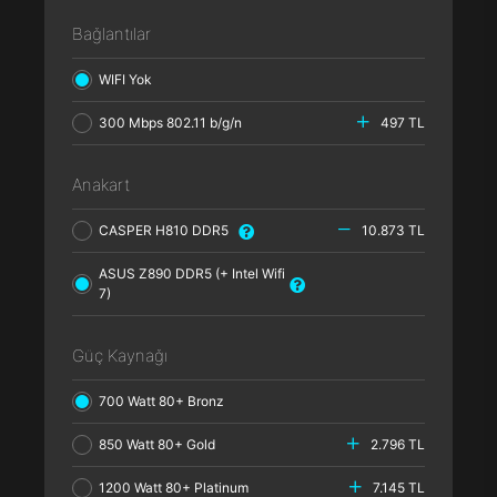
Bağlantılar
WIFI Yok
300 Mbps 802.11 b/g/n
497 TL
Anakart
CASPER H810 DDR5
10.873 TL
ASUS Z890 DDR5 (+ Intel Wifi
7)
Güç Kaynağı
700 Watt 80+ Bronz
850 Watt 80+ Gold
2.796 TL
1200 Watt 80+ Platinum
7.145 TL