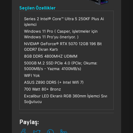
Seçilen Özellikler
Series 2 Intel® Core™ Ultra 5 250KF Plus Ai
işlemci
Windows 11 Pro ( Casper, işletmeler için
Windows 11 Pro'yu öneriyor. )
NVIDIA® GeForce® RTX 5070 12GB 196 Bit
GDDR7 Ekran Kartı
8GB DDR5 4800MHZ UDIMM
500GB M.2 SSD PCle 4.0 (PCle; Okuma:
5000MB/s - Yazma: 4100MB/s)
WIFI Yok
ASUS Z890 DDR5 (+ Intel Wifi 7)
700 Watt 80+ Bronz
Excalibur LED Ekranlı RGB 360mm İşlemci Sıvı
Soğutucu
Paylaş: