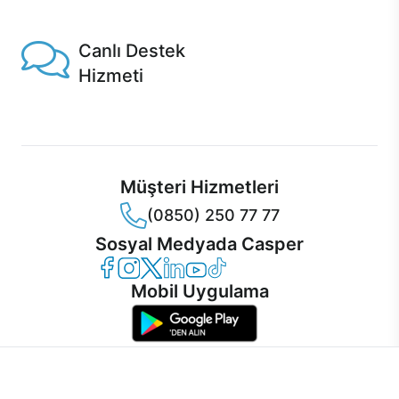
1 Saatte servis, Jet servis ve Turbo servis seçenekleri
Casper'da!
Canlı Destek
Hizmeti
Ürünlerinizle ilgili Casper Canlı Destek hizmeti her daim
sizinle.
Müşteri Hizmetleri
(0850) 250 77 77
Sosyal Medyada Casper
Casper Facebook
Casper Instagram
Casper Twitter
Casper LinkedIn
Casper YouTube
Casper TikTok
Mobil Uygulama
İnternet sitemizden en verimli şekilde faydalanabilmeniz ve
kullanıcı deneyimini geliştirebilmek için internet sitemizde