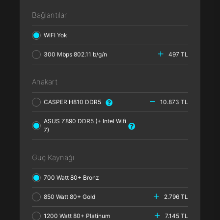
Bağlantılar
WIFI Yok
300 Mbps 802.11 b/g/n
497 TL
Anakart
CASPER H810 DDR5
10.873 TL
ASUS Z890 DDR5 (+ Intel Wifi
7)
Güç Kaynağı
700 Watt 80+ Bronz
850 Watt 80+ Gold
2.796 TL
1200 Watt 80+ Platinum
7.145 TL