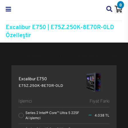
0
Excalibur E750 | E75Z.250K-8E70R-0LD
Özelleştir
Excalibur E750
E75Z.250K-8E70R-0LD
Özelleşti
Excalibur E750
E75Z.250K-8E70R-0LD
İşlemci
Fiyat Farkı
Series 2 Intel® Core™ Ultra 5 225F
4.038 TL
Ai işlemci