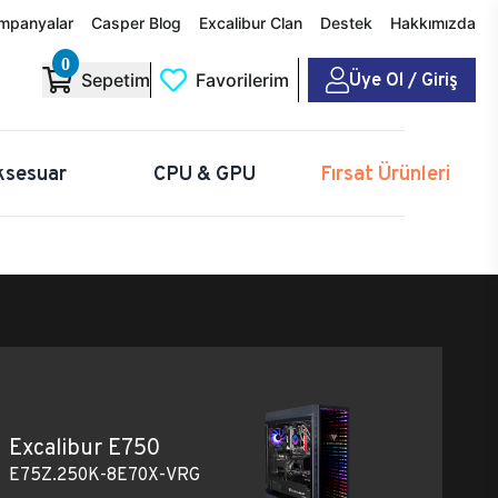
mpanyalar
Casper Blog
Excalibur Clan
Destek
Hakkımızda
0
Üye Ol / Giriş
Sepetim
Favorilerim
ksesuar
CPU & GPU
Fırsat Ürünleri
Excalibur E750
E75Z.250K-8E70X-VRG