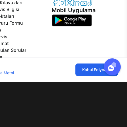
Casper Facebook
Casper Instagram
Casper Twitter
Casper LinkedIn
Casper YouTube
Casper TikTok
Kılavuzları
is Bilgisi
Mobil Uygulama
ktaları
vuru Formu
s
rvis
limat
ulan Sorular
e
izmetleri
ılmaktadır. Çerez kullanımını kabul
Kabul Ediyorum
rçalar
a Metni
'ni incelemenizi rica ederiz.
Görseller
eklilikler
lgi Toplumu Hizmetleri
Mesafeli Satış Sözleşmesi
Aydınlatma Metni