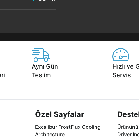
Aynı Gün
Hızlı ve 
ri
Teslim
Servis
2 aya varan
Seçili ürünlerde Aynı Gün Teslim!
1 Saatte servis,
.
seçenekleri Ca
Özel Sayfalar
Deste
Excalibur FrostFlux Cooling
Ürününüz
Architecture
Driver İn