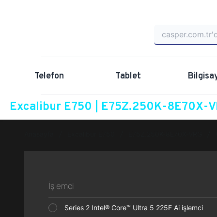
Telefon
Tablet
Bilgisa
Excalibur E750 | E75Z.250K-8E70X-VR
Anasayfa
Excalibur E750
E75Z.250K-8E70X-VRG
İşlemci
Series 2 Intel® Core™ Ultra 5 225F Ai işlemci