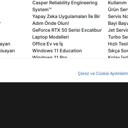
Casper Reliability Engineering
Kullanım 
System™
Ürün Serv
Yapay Zeka Uygulamaları İle Bir
Servis No
r
Adım Önde Olun!
Bayi Baş
GeForce RTX 50 Serisi Excalibur
Jet Servi
Laptop Modelleri
Turbo Se
ayarı
Office Ev ve İş
Hızlı Tes
isayarı
Windows 11 Education
Sıkça Sor
Windows 11 Pro
Kolay İad
Windows 11
Müşteri H
nıcı deneyimini geliştirebilmek için internet sitemizde çerezler kullan
Microsoft Copilot
Yedek Pa
z. Çerezler hakkında detaylı bilgi almak için
Çerez ve Cookie Aydınlatm
Excalibur Duvar Kağıtları
Logo ve 
rme
Nirvana Duvar Kağıtları
Yasal Ger
lıdır
KVKK
Çerez Politikası
Bilgi Güvenliği
Bi