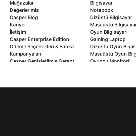
Mağazalar
Bilgisayar
Değerlerimiz
Notebook
Casper Blog
Dizüstü Bilgisayar
Kariyer
Masaüstü Bilgisaya
İletişim
Oyun Bilgisayarı
Casper Enterprise Edition
Gaming Laptop
Ödeme Seçenekleri & Banka
Dizüstü Oyun Bilgis
Kampanyaları
Masaüstü Oyun Bilg
Casper Genişletilmiş Garanti
Oyuncu Monitörü
Paketi
All In One Bilgisayar
İnternet sitemizden en verimli şekilde faydalanabilmeniz ve kulla
Ömür Boyu Performans Garantisi
Mini Pc Bilgisayar
edebilir, ayarlarınızdan çerezleri silebilir veya engelleyebilirsini
Kampanyalar
Bilgisayar Özelleşti
Kurumsal Çözümler
© 2021 - 2026 Casper Bilgisayar Sistemleri A.Ş. Tüm Hakları Sak