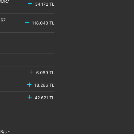
GDDR7
34.172 TL
DR7
118.048 TL
6.089 TL
18.266 TL
42.621 TL
B/s -