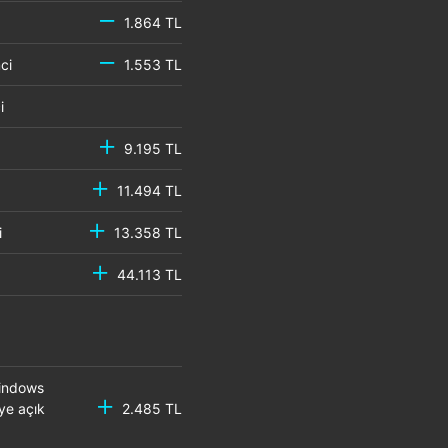
1.864 TL
emci
1.553 TL
mci
9.195 TL
11.494 TL
mci
13.358 TL
44.113 TL
Windows
ye açık
2.485 TL