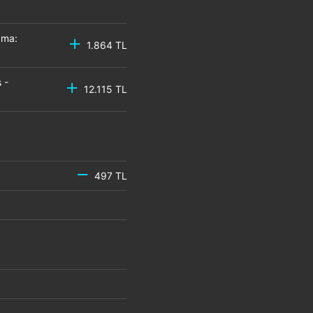
zma:
1.864 TL
 -
12.115 TL
497 TL