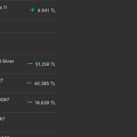
s 11
9.941 TL
6 Ekran
51.258 TL
R7
40.385 TL
DDR7
18.639 TL
DR7