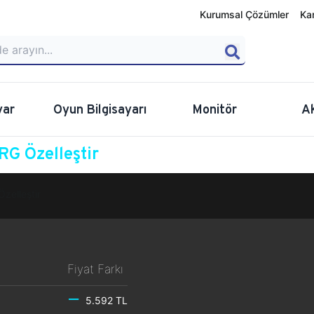
Kurumsal Çözümler
Ka
yar
Oyun Bilgisayarı
Monitör
A
G Özelleştir
Özelleştir
Fiyat Farkı
5.592 TL