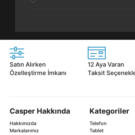
Satın Alırken
12 Aya Varan
Özelleştirme İmkanı
Taksit Seçenekle
Casper ürünlerini satın alırken ihtiyacınıza
Anlaşmalı kredi kartlarına 1
göre özelleştirebilirsiniz.
taksit seçenekleri Casper'da
Casper Hakkında
Kategoriler
Hakkımızda
Telefon
Markalarımız
Tablet