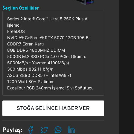
Seçilen Özellikler
Series 2 Intel® Core™ Ultra 5 250K Plus Ai
işlemci
FreeDOS
NVIDIA® GeForce® RTX 5070 12GB 196 Bit
GDDR7 Ekran Kartı
8GB DDR5 4800MHZ UDIMM
500GB M.2 SSD PCle 4.0 (PCle; Okuma:
5000MB/s - Yazma: 4100MB/s)
300 Mbps 802.11 b/g/n
ASUS Z890 DDR5 (+ Intel Wifi 7)
1200 Watt 80+ Platinum
Excalibur RGB 240mm İşlemci Sıvı Soğutucu
STOĞA GELİNCE HABER VER
Paylaş: