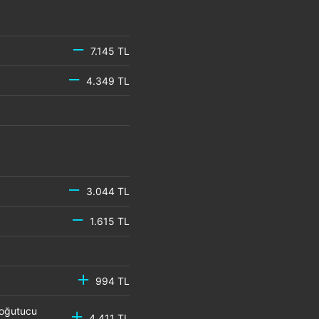
7.145 TL
4.349 TL
3.044 TL
1.615 TL
994 TL
Soğutucu
4.411 TL