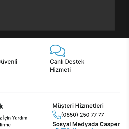
Güvenli
Canlı Destek
Hizmeti
 Jet servis ve Turbo servis
Ürünlerinizle ilgili Casper Canlı Destek
sper'da!
hizmeti her daim sizinle.
k
Müşteri Hizmetleri
(0850) 250 77 77
 İçin Yardım
Sosyal Medyada Casper
dirme