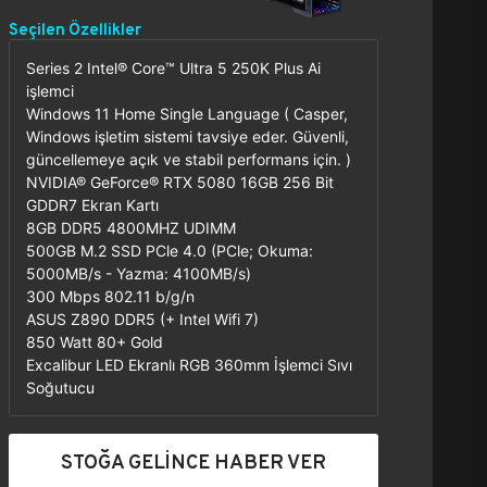
Seçilen Özellikler
Series 2 Intel® Core™ Ultra 5 250K Plus Ai
işlemci
Windows 11 Home Single Language ( Casper,
Windows işletim sistemi tavsiye eder. Güvenli,
güncellemeye açık ve stabil performans için. )
NVIDIA® GeForce® RTX 5080 16GB 256 Bit
GDDR7 Ekran Kartı
8GB DDR5 4800MHZ UDIMM
500GB M.2 SSD PCle 4.0 (PCle; Okuma:
5000MB/s - Yazma: 4100MB/s)
300 Mbps 802.11 b/g/n
ASUS Z890 DDR5 (+ Intel Wifi 7)
850 Watt 80+ Gold
Excalibur LED Ekranlı RGB 360mm İşlemci Sıvı
Soğutucu
STOĞA GELİNCE HABER VER