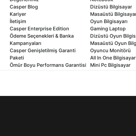
Casper Blog
Dizüstü Bilgisayar
Kariyer
Masaüstü Bilgisaya
İletişim
Oyun Bilgisayarı
Casper Enterprise Edition
Gaming Laptop
Ödeme Seçenekleri & Banka
Dizüstü Oyun Bilgis
Kampanyaları
Masaüstü Oyun Bilg
Casper Genişletilmiş Garanti
Oyuncu Monitörü
Paketi
All In One Bilgisayar
Ömür Boyu Performans Garantisi
Mini Pc Bilgisayar
Kampanyalar
Bilgisayar Özelleşti
İnternet sitemizden en verimli şekilde faydalanabilmeniz ve kulla
edebilir, ayarlarınızdan çerezleri silebilir veya engelleyebilirsini
Kurumsal Çözümler
© 2021 - 2026 Casper Bilgisayar Sistemleri A.Ş. Tüm Hakları Sak