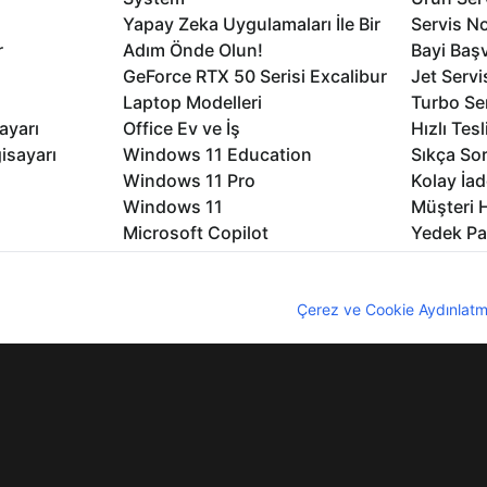
Yapay Zeka Uygulamaları İle Bir
Servis No
r
Adım Önde Olun!
Bayi Baş
GeForce RTX 50 Serisi Excalibur
Jet Servi
Laptop Modelleri
Turbo Se
ayarı
Office Ev ve İş
Hızlı Tes
isayarı
Windows 11 Education
Sıkça Sor
Windows 11 Pro
Kolay İad
Windows 11
Müşteri H
Microsoft Copilot
Yedek Pa
Excalibur Duvar Kağıtları
Logo ve 
rme
Nirvana Duvar Kağıtları
Yasal Ger
nıcı deneyimini geliştirebilmek için internet sitemizde çerezler kullan
z. Çerezler hakkında detaylı bilgi almak için
Çerez ve Cookie Aydınlatm
lıdır
KVKK
Çerez Politikası
Bilgi Güvenliği
Bi