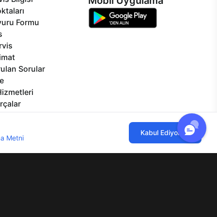
Mobil Uygulama
ktaları
vuru Formu
s
rvis
limat
ulan Sorular
e
izmetleri
rçalar
Görseller
eklilikler
ılmaktadır. Çerez kullanımını kabul
Kabul Ediyorum
a Metni
'ni incelemenizi rica ederiz.
lgi Toplumu Hizmetleri
Mesafeli Satış Sözleşmesi
Aydınlatma Metni