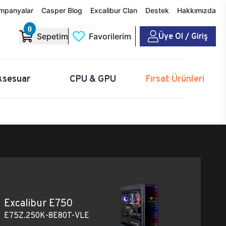
mpanyalar
Casper Blog
Excalibur Clan
Destek
Hakkımızda
0
Üye Ol / Giriş
Sepetim
Favorilerim
ksesuar
CPU & GPU
Fırsat Ürünleri
Excalibur E750
E75Z.250K-8E80T-VLE