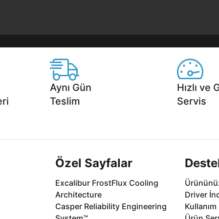
Aynı Gün
Hızlı ve 
ri
Teslim
Servis
2 aya varan
Seçili ürünlerde Aynı Gün Teslim!
1 Saatte servis,
.
seçenekleri Ca
Özel Sayfalar
Deste
Excalibur FrostFlux Cooling
Ürününüz
Architecture
Driver İn
Casper Reliability Engineering
Kullanım 
System™
Ürün Serv