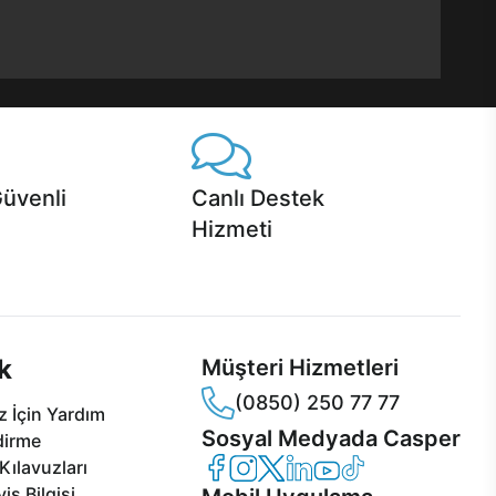
Güvenli
Canlı Destek
Hizmeti
 Jet servis ve Turbo servis
Ürünlerinizle ilgili Casper Canlı Destek
sper'da!
hizmeti her daim sizinle.
k
Müşteri Hizmetleri
(0850) 250 77 77
 İçin Yardım
Sosyal Medyada Casper
dirme
Casper Facebook
Casper Instagram
Casper Twitter
Casper LinkedIn
Casper YouTube
Casper TikTok
Kılavuzları
is Bilgisi