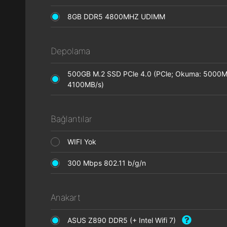
8GB DDR5 4800MHZ UDIMM
Depolama
500GB M.2 SSD PCle 4.0 (PCle; Okuma: 5000M
4100MB/s)
Bağlantılar
WIFI Yok
300 Mbps 802.11 b/g/n
Anakart
ASUS Z890 DDR5 (+ Intel Wifi 7)