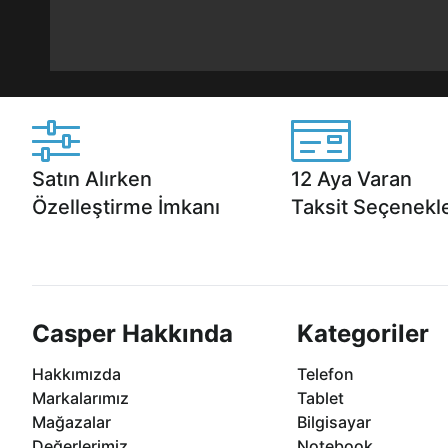
Satın Alırken
12 Aya Varan
Özelleştirme İmkanı
Taksit Seçenekle
Casper ürünlerini satın alırken ihtiyacınıza
Anlaşmalı kredi kartlarına 1
göre özelleştirebilirsiniz.
taksit seçenekleri Casper'da
Casper Hakkında
Kategoriler
Hakkımızda
Telefon
Markalarımız
Tablet
Mağazalar
Bilgisayar
Değerlerimiz
Notebook