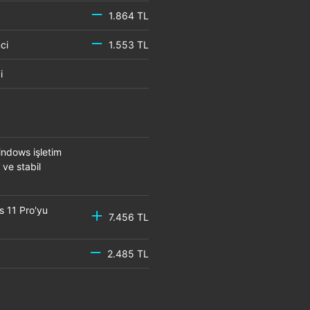
1.864 TL
emci
1.553 TL
mci
ndows işletim
 ve stabil
s 11 Pro'yu
7.456 TL
2.485 TL