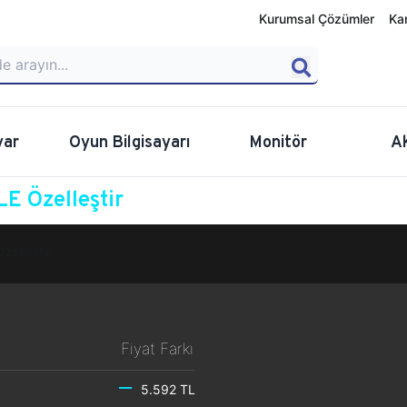
Kurumsal Çözümler
Ka
yar
Oyun Bilgisayarı
Monitör
A
E Özelleştir
Özelleştir
Fiyat Farkı
5.592 TL