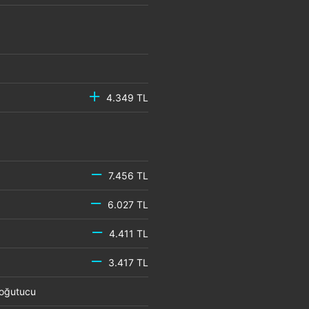
4.349 TL
7.456 TL
6.027 TL
4.411 TL
3.417 TL
 Soğutucu