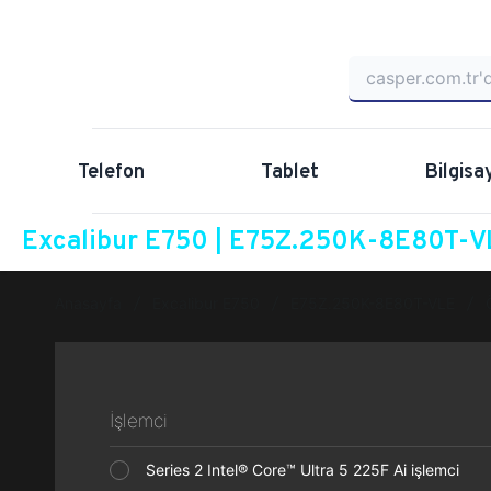
Telefon
Tablet
Bilgisa
Excalibur E750 | E75Z.250K-8E80T-VL
Anasayfa
Excalibur E750
E75Z.250K-8E80T-VLE
İşlemci
Series 2 Intel® Core™ Ultra 5 225F Ai işlemci