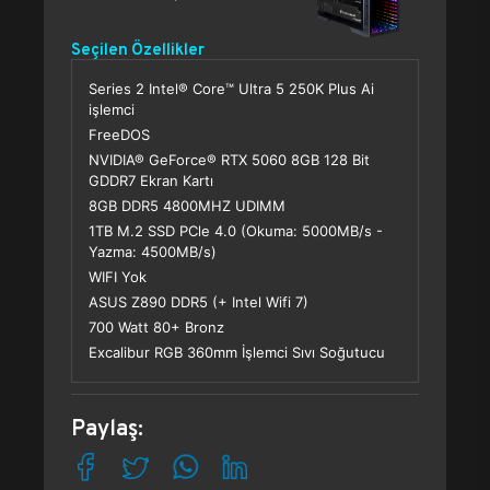
Seçilen Özellikler
Series 2 Intel® Core™ Ultra 5 250K Plus Ai
işlemci
FreeDOS
NVIDIA® GeForce® RTX 5060 8GB 128 Bit
GDDR7 Ekran Kartı
8GB DDR5 4800MHZ UDIMM
1TB M.2 SSD PCle 4.0 (Okuma: 5000MB/s -
Yazma: 4500MB/s)
WIFI Yok
ASUS Z890 DDR5 (+ Intel Wifi 7)
700 Watt 80+ Bronz
Excalibur RGB 360mm İşlemci Sıvı Soğutucu
Paylaş: