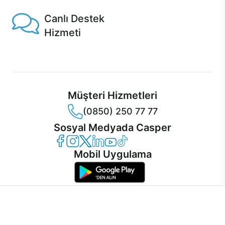
Canlı Destek
Hizmeti
Ürünlerinizle ilgili Casper Canlı Destek hizmeti her daim
sizinle.
Müşteri Hizmetleri
(0850) 250 77 77
Sosyal Medyada Casper
Casper Facebook
Casper Instagram
Casper Twitter
Casper LinkedIn
Casper YouTube
Casper TikTok
Mobil Uygulama
İnternet sitemizden en verimli şekilde faydalanabilmeniz ve
kullanıcı deneyimini geliştirebilmek için internet sitemizde
© 2021 - 2026 Casper Bilgisayar Sistemleri A.Ş. Tüm Hakları Saklıdır
çerezler kullanılmaktadır. Çerez kullanımını kabul edebilir,