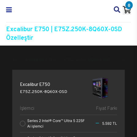
0
Excalibur E750 | E75Z.250K-8Q60X-0SD
Özelleştir
Excalibur E750
E75Z.250K-8Q60X-0SD
Özelleşt
Excalibur E750
E75Z.250K-8Q60X-0SD
İşlemci
Fiyat Farkı
Series 2 Intel® Core™ Ultra 5 225F
5.592 TL
Ai işlemci