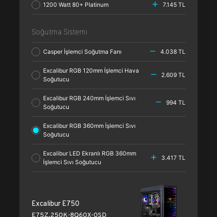
1200 Watt 80+ Platinum
7.145 TL
Soğutma Sistemi
Casper İşlemci Soğutma Fanı
4.038 TL
Excalibur RGB 120mm İşlemci Hava
2.609 TL
Soğutucu
Excalibur RGB 240mm İşlemci Sıvı
994 TL
Soğutucu
Excalibur RGB 360mm İşlemci Sıvı
Soğutucu
Excalibur LED Ekranlı RGB 360mm
3.417 TL
İşlemci Sıvı Soğutucu
Excalibur E750
E75Z.250K-8Q60X-0SD