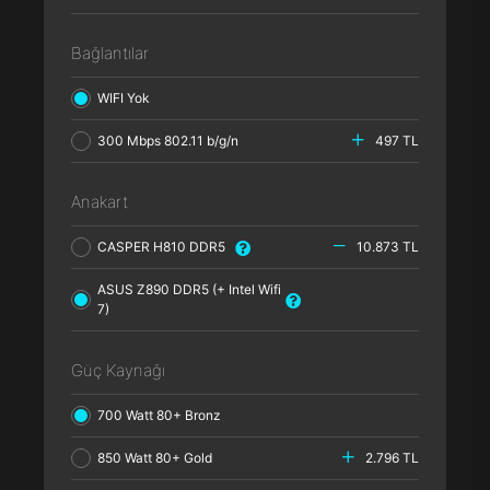
Bağlantılar
WIFI Yok
300 Mbps 802.11 b/g/n
497 TL
Anakart
CASPER H810 DDR5
10.873 TL
ASUS Z890 DDR5 (+ Intel Wifi
7)
Güç Kaynağı
700 Watt 80+ Bronz
850 Watt 80+ Gold
2.796 TL