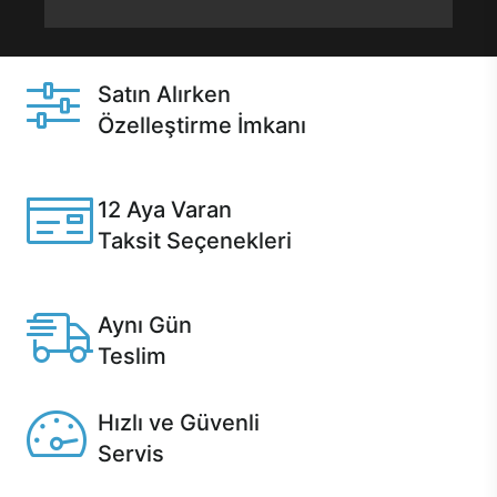
Satın Alırken
Özelleştirme İmkanı
Casper ürünlerini satın alırken ihtiyacınıza göre
özelleştirebilirsiniz.
12 Aya Varan
Taksit Seçenekleri
Anlaşmalı kredi kartlarına 12 aya varan taksit seçenekleri
Casper'da.
Aynı Gün
Teslim
Seçili ürünlerde Aynı Gün Teslim!
Hızlı ve Güvenli
Servis
1 Saatte servis, Jet servis ve Turbo servis seçenekleri
Casper'da!