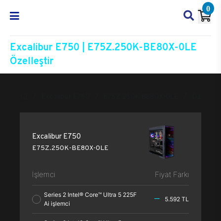
0
Excalibur E750 | E75Z.250K-BE80X-0LE
Özelleştir
Excalibur E750
E75Z.250K-BE80X-0LE
Özelleşti
Excalibur E750
E75Z.250K-BE80X-0LE
İşlemci
Fiyat Farkı
Series 2 Intel® Core™ Ultra 5 225F
5.592 TL
Ai işlemci