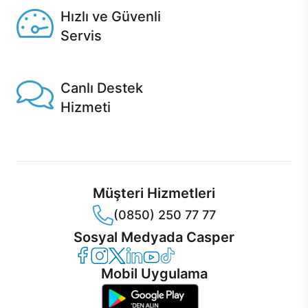
Hızlı ve Güvenli
Servis
1 Saatte servis, Jet servis ve Turbo servis seçenekleri
Casper'da!
Canlı Destek
Hizmeti
Ürünlerinizle ilgili Casper Canlı Destek hizmeti her daim
sizinle.
Müşteri Hizmetleri
(0850) 250 77 77
Sosyal Medyada Casper
Casper Facebook
Casper Instagram
Casper Twitter
Casper LinkedIn
Casper YouTube
Casper TikTok
Mobil Uygulama