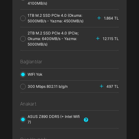
4100MB/s)
1TB M.2 SSD PCle 4.0 (Okuma:
1.864 TL
5000MB/s - Yazma: 4500MB/s)
2TB M.2 SSD PCle 4.0 (PCle;
Okuma: 6400MB/s - Yazma:
12.115 TL
5000MB/s)
Bağlantılar
WIFI Yok
300 Mbps 802.11 b/g/n
497 TL
Anakart
ASUS Z890 DDR5 (+ Intel Wifi
7)