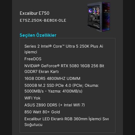
Excalibur E750
E75Z.250K-BE80X-0LE
Seçilen Özellikler
Series 2 Intel® Core™ Ultra 5 250K Plus Ai
işlemci
FreeDOS
NVIDIA® GeForce® RTX 5080 16GB 256 Bit
GDDR7 Ekran Kartı
16GB DDR5 4800MHZ UDIMM
500GB M.2 SSD PCle 4.0 (PCle; Okuma:
5000MB/s - Yazma: 4100MB/s)
WIFI Yok
ASUS Z890 DDR5 (+ Intel Wifi 7)
850 Watt 80+ Gold
Excalibur LED Ekranlı RGB 360mm İşlemci Sıvı
Soğutucu