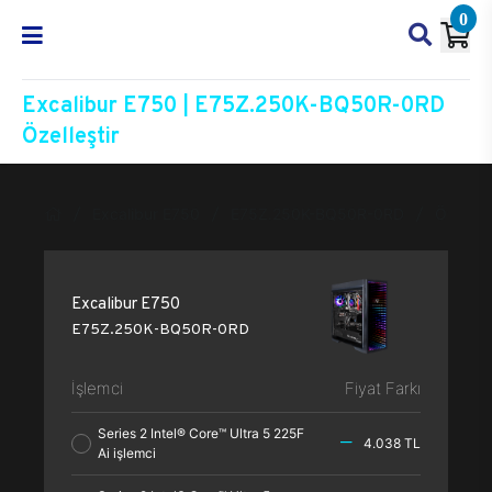
0
Excalibur E750 | E75Z.250K-BQ50R-0RD
Özelleştir
Excalibur E750
E75Z.250K-BQ50R-0RD
Özelleşt
Excalibur E750
E75Z.250K-BQ50R-0RD
İşlemci
Fiyat Farkı
Series 2 Intel® Core™ Ultra 5 225F
4.038 TL
Ai işlemci