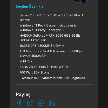
Seçilen Özellikler
Series 2 Intel® Core™ Ultra 5 250KF Plus Ai
işlemci
Windows 11 Pro ( Casper, işletmeler için
Windows 11 Pro'yu öneriyor. )
NVIDIA® GeForce® RTX 3050 6GB 96 Bit
GDDR6 Ekran Kartı
16GB DDR5 4800MHZ UDIMM
1TB M.2 SSD PCle 4.0 (Okuma: 5000MB/s -
Yazma: 4500MB/s)
WIFI Yok
ASUS Z890 DDR5 (+ Intel Wifi 7)
700 Watt 80+ Bronz
Excalibur RGB 240mm İşlemci Sıvı Soğutucu
Paylaş: