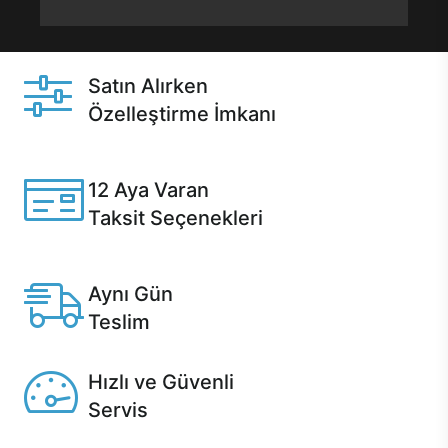
Satın Alırken
Özelleştirme İmkanı
Casper ürünlerini satın alırken ihtiyacınıza göre
özelleştirebilirsiniz.
12 Aya Varan
Taksit Seçenekleri
Anlaşmalı kredi kartlarına 12 aya varan taksit seçenekleri
Casper'da.
Aynı Gün
Teslim
Seçili ürünlerde Aynı Gün Teslim!
Hızlı ve Güvenli
Servis
1 Saatte servis, Jet servis ve Turbo servis seçenekleri
Casper'da!