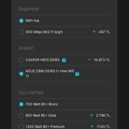
Bağlantılar
WIFI Yok
300 Mbps 802.11 b/g/n
497 TL
Anakart
CASPER H810 DDR5
10.873 TL
ASUS Z890 DDR5 (+ Intel Wifi
7)
Güç Kaynağı
700 Watt 80+ Bronz
850 Watt 80+ Gold
2.796 TL
1200 Watt 80+ Platinum
7.145 TL