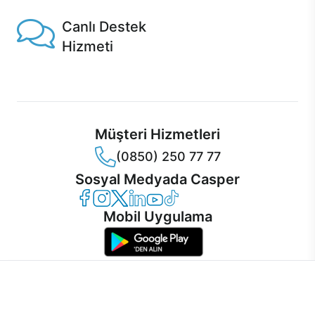
Canlı Destek
Hizmeti
Ürünlerinizle ilgili Casper Canlı Destek hizmeti her daim
sizinle.
Müşteri Hizmetleri
(0850) 250 77 77
Sosyal Medyada Casper
Casper Facebook
Casper Instagram
Casper Twitter
Casper LinkedIn
Casper YouTube
Casper TikTok
Mobil Uygulama
İnternet sitemizden en verimli şekilde faydalanabilmeniz ve
kullanıcı deneyimini geliştirebilmek için internet sitemizde
© 2021 - 2026 Casper Bilgisayar Sistemleri A.Ş. Tüm Hakları Saklıdır
çerezler kullanılmaktadır. Çerez kullanımını kabul edebilir,