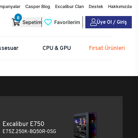
mpanyalar
Casper Blog
Excalibur Clan
Destek
Hakkımızda
0
Üye Ol / Giriş
Sepetim
Favorilerim
ksesuar
CPU & GPU
Fırsat Ürünleri
Excalibur E750
E75Z.250K-BQ50R-0SG