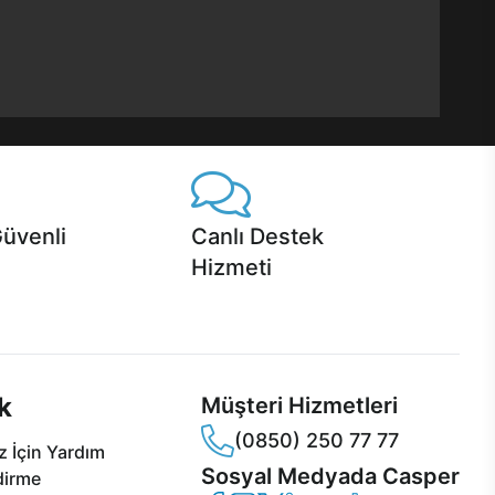
Güvenli
Canlı Destek
Hizmeti
 Jet servis ve Turbo servis
Ürünlerinizle ilgili Casper Canlı Destek
sper'da!
hizmeti her daim sizinle.
k
Müşteri Hizmetleri
(0850) 250 77 77
 İçin Yardım
Sosyal Medyada Casper
dirme