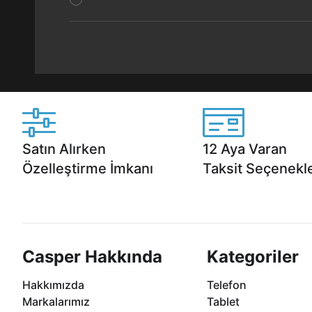
Satın Alırken
12 Aya Varan
Özelleştirme İmkanı
Taksit Seçenekle
Casper ürünlerini satın alırken ihtiyacınıza
Anlaşmalı kredi kartlarına 1
göre özelleştirebilirsiniz.
taksit seçenekleri Casper'da
Casper Hakkında
Kategoriler
Hakkımızda
Telefon
Markalarımız
Tablet