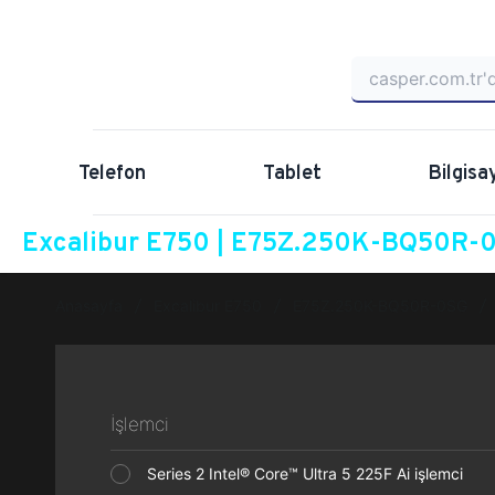
Telefon
Tablet
Bilgisa
Excalibur E750 | E75Z.250K-BQ50R-0S
Anasayfa
Excalibur E750
E75Z.250K-BQ50R-0SG
İşlemci
Series 2 Intel® Core™ Ultra 5 225F Ai işlemci