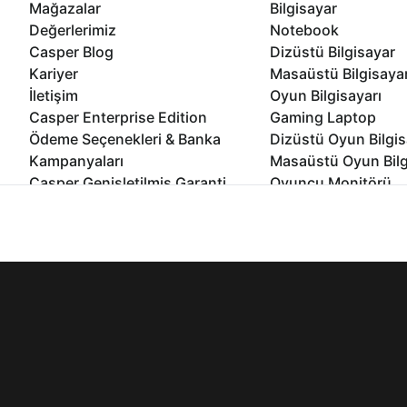
Mağazalar
Bilgisayar
Değerlerimiz
Notebook
Casper Blog
Dizüstü Bilgisayar
Kariyer
Masaüstü Bilgisaya
İletişim
Oyun Bilgisayarı
Casper Enterprise Edition
Gaming Laptop
Ödeme Seçenekleri & Banka
Dizüstü Oyun Bilgis
Kampanyaları
Masaüstü Oyun Bilg
Casper Genişletilmiş Garanti
Oyuncu Monitörü
Paketi
All In One Bilgisayar
İnternet sitemizden en verimli şekilde faydalanabilmeniz ve kulla
Ömür Boyu Performans Garantisi
Mini Pc Bilgisayar
edebilir, ayarlarınızdan çerezleri silebilir veya engelleyebilirsini
Kampanyalar
Bilgisayar Özelleşti
Kurumsal Çözümler
© 2021 - 2026 Casper Bilgisayar Sistemleri A.Ş. Tüm Hakları Sak