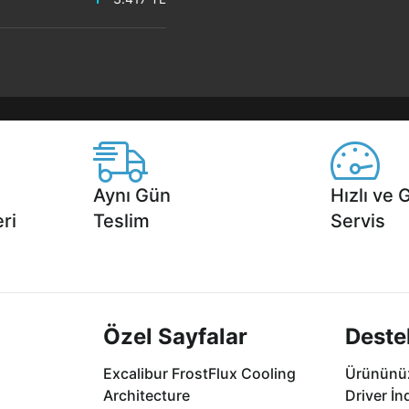
Aynı Gün
Hızlı ve 
ri
Teslim
Servis
2 aya varan
Seçili ürünlerde Aynı Gün Teslim!
1 Saatte servis,
.
seçenekleri Ca
Özel Sayfalar
Deste
Excalibur FrostFlux Cooling
Ürününüz
Architecture
Driver İn