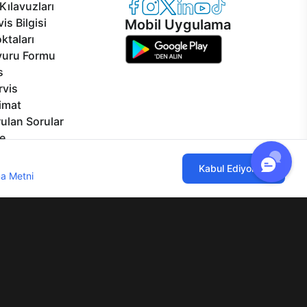
Casper Facebook
Casper Instagram
Casper Twitter
Casper LinkedIn
Casper YouTube
Casper TikTok
Kılavuzları
is Bilgisi
Mobil Uygulama
ktaları
vuru Formu
s
rvis
limat
ulan Sorular
e
izmetleri
ılmaktadır. Çerez kullanımını kabul
Kabul Ediyorum
rçalar
a Metni
'ni incelemenizi rica ederiz.
Görseller
eklilikler
lgi Toplumu Hizmetleri
Mesafeli Satış Sözleşmesi
Aydınlatma Metni