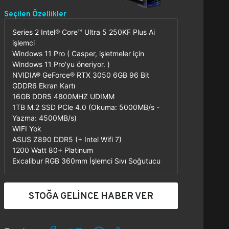
Seçilen Özellikler
Series 2 Intel® Core™ Ultra 5 250KF Plus Ai
işlemci
Windows 11 Pro ( Casper, işletmeler için
Windows 11 Pro'yu öneriyor. )
NVIDIA® GeForce® RTX 3050 6GB 96 Bit
GDDR6 Ekran Kartı
16GB DDR5 4800MHZ UDIMM
1TB M.2 SSD PCle 4.0 (Okuma: 5000MB/s -
Yazma: 4500MB/s)
WIFI Yok
ASUS Z890 DDR5 (+ Intel Wifi 7)
1200 Watt 80+ Platinum
Excalibur RGB 360mm İşlemci Sıvı Soğutucu
STOĞA GELİNCE HABER VER