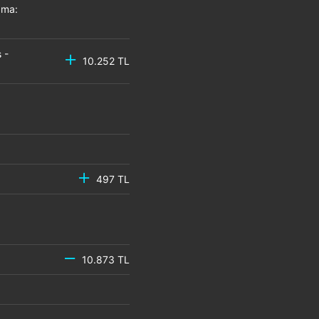
zma:
 -
10.252 TL
497 TL
10.873 TL