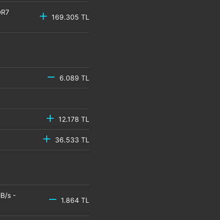
DR7
169.305 TL
6.089 TL
12.178 TL
36.533 TL
B/s -
1.864 TL