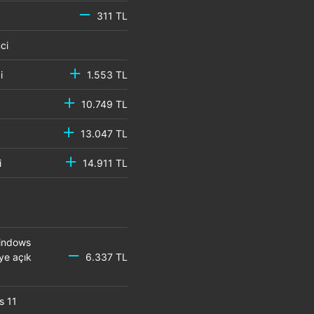
311 TL
emci
mci
1.553 TL
10.749 TL
13.047 TL
mci
14.911 TL
Windows
ye açık
6.337 TL
s 11