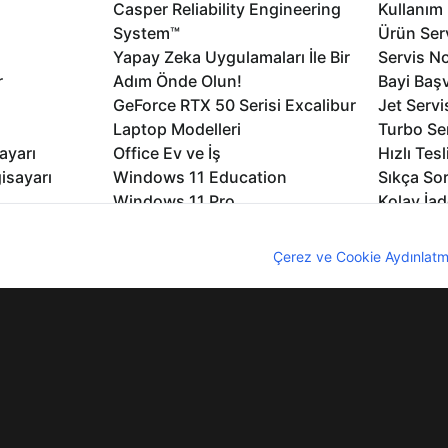
Casper Reliability Engineering
Kullanım 
System™
Ürün Serv
Yapay Zeka Uygulamaları İle Bir
Servis No
r
Adım Önde Olun!
Bayi Baş
GeForce RTX 50 Serisi Excalibur
Jet Servi
Laptop Modelleri
Turbo Se
ayarı
Office Ev ve İş
Hızlı Tes
isayarı
Windows 11 Education
Sıkça Sor
Windows 11 Pro
Kolay İad
Windows 11
Müşteri H
nıcı deneyimini geliştirebilmek için internet sitemizde çerezler kullan
Microsoft Copilot
Yedek Pa
z. Çerezler hakkında detaylı bilgi almak için
Çerez ve Cookie Aydınlatm
Excalibur Duvar Kağıtları
Logo ve 
rme
Nirvana Duvar Kağıtları
Yasal Ger
lıdır
KVKK
Çerez Politikası
Bilgi Güvenliği
Bi