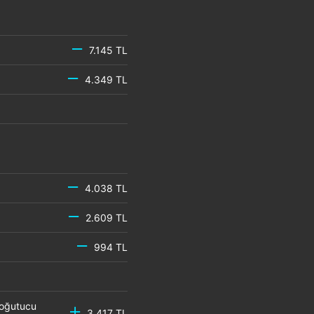
7.145 TL
4.349 TL
4.038 TL
2.609 TL
994 TL
Soğutucu
3.417 TL