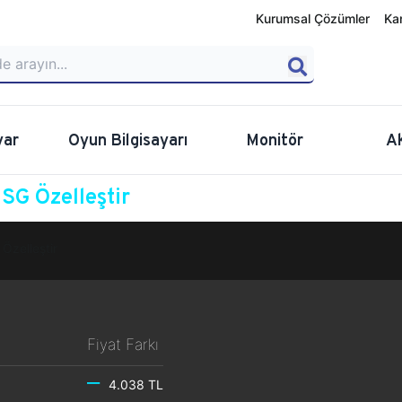
Kurumsal Çözümler
Ka
yar
Oyun Bilgisayarı
Monitör
A
G Özelleştir
Özelleştir
Fiyat Farkı
4.038 TL