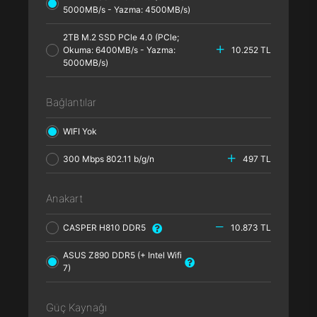
5000MB/s - Yazma: 4500MB/s)
2TB M.2 SSD PCle 4.0 (PCle;
Okuma: 6400MB/s - Yazma:
10.252 TL
5000MB/s)
Bağlantılar
WIFI Yok
300 Mbps 802.11 b/g/n
497 TL
Anakart
CASPER H810 DDR5
10.873 TL
ASUS Z890 DDR5 (+ Intel Wifi
7)
Güç Kaynağı