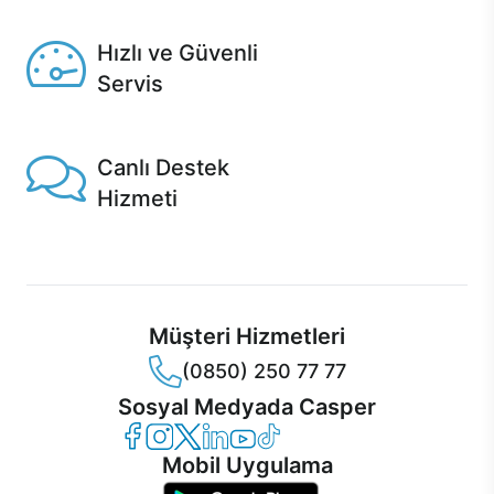
Seçili ürünlerde Aynı Gün Teslim!
Hızlı ve Güvenli
Servis
1 Saatte servis, Jet servis ve Turbo servis seçenekleri
Casper'da!
Canlı Destek
Hizmeti
Ürünlerinizle ilgili Casper Canlı Destek hizmeti her daim
sizinle.
Müşteri Hizmetleri
(0850) 250 77 77
Sosyal Medyada Casper
Casper Facebook
Casper Instagram
Casper Twitter
Casper LinkedIn
Casper YouTube
Casper TikTok
Mobil Uygulama