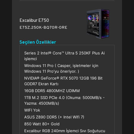
Excalibur E750
E75Z.250K-BQ70R-0RE
Seçilen Özellikler
Series 2 Intel® Core™ Ultra 5 250KF Plus Ai
işlemci
Windows 11 Pro ( Casper, işletmeler için
Windows 11 Pro'yu öneriyor. )
NVIDIA® GeForce® RTX 5070 12GB 196 Bit
GDDR7 Ekran Kartı
16GB DDR5 4800MHZ UDIMM
1TB M.2 SSD PCle 4.0 (Okuma: 5000MB/s -
Yazma: 4500MB/s)
WIFI Yok
ASUS Z890 DDR5 (+ Intel Wifi 7)
850 Watt 80+ Gold
Excalibur RGB 240mm İşlemci Sıvı Soğutucu