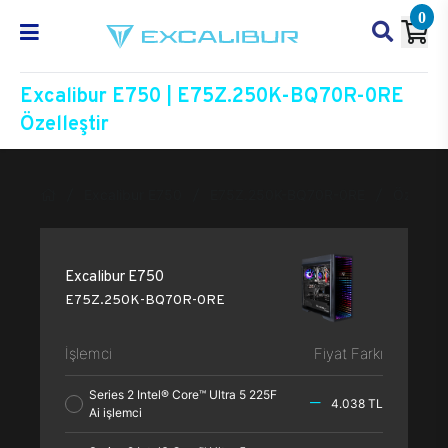
0
Excalibur E750 | E75Z.250K-BQ70R-0RE
Özelleştir
Excalibur E750
E75Z.250K-BQ70R-0RE
Özelleşti
Excalibur E750
E75Z.250K-BQ70R-0RE
İşlemci
Fiyat Farkı
Series 2 Intel® Core™ Ultra 5 225F
4.038 TL
Ai işlemci