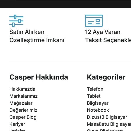
Satın Alırken
12 Aya Varan
Özelleştirme İmkanı
Taksit Seçenekle
Casper ürünlerini satın alırken ihtiyacınıza
Anlaşmalı kredi kartlarına 1
göre özelleştirebilirsiniz.
taksit seçenekleri Casper'da
Casper Hakkında
Kategoriler
Hakkımızda
Telefon
Markalarımız
Tablet
Mağazalar
Bilgisayar
Değerlerimiz
Notebook
Casper Blog
Dizüstü Bilgisayar
Kariyer
Masaüstü Bilgisaya