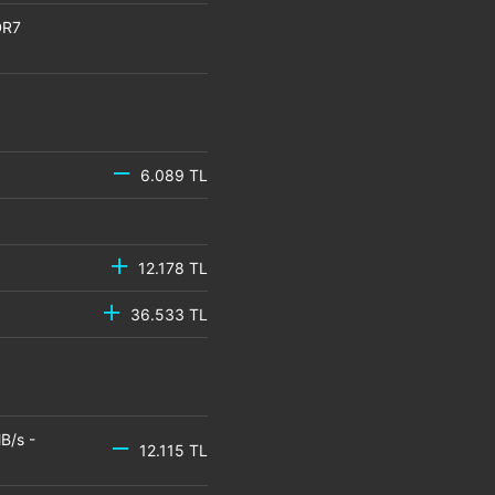
DR7
6.089 TL
12.178 TL
36.533 TL
B/s -
12.115 TL