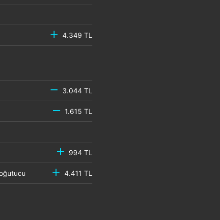
4.349 TL
3.044 TL
1.615 TL
994 TL
 Soğutucu
4.411 TL