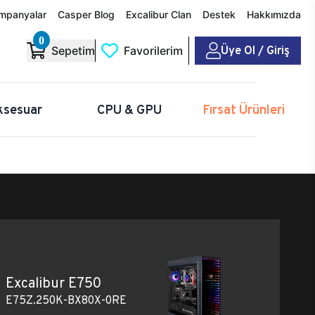
mpanyalar
Casper Blog
Excalibur Clan
Destek
Hakkımızda
0
Üye Ol / Giriş
Sepetim
Favorilerim
ksesuar
CPU & GPU
Fırsat Ürünleri
Excalibur E750
E75Z.250K-BX80X-0RE