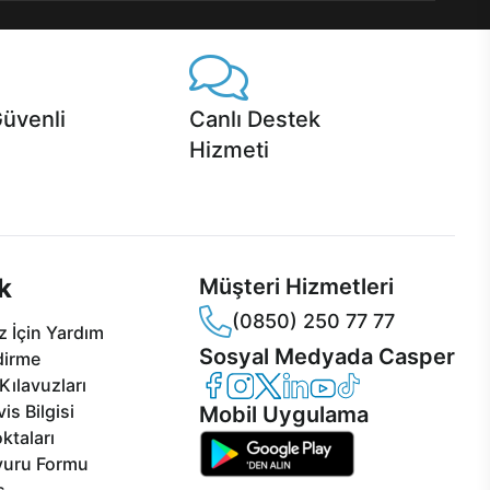
Güvenli
Canlı Destek
Hizmeti
 Jet servis ve Turbo servis
Ürünlerinizle ilgili Casper Canlı Destek
sper'da!
hizmeti her daim sizinle.
k
Müşteri Hizmetleri
(0850) 250 77 77
 İçin Yardım
Sosyal Medyada Casper
dirme
Casper Facebook
Casper Instagram
Casper Twitter
Casper LinkedIn
Casper YouTube
Casper TikTok
Kılavuzları
is Bilgisi
Mobil Uygulama
ktaları
vuru Formu