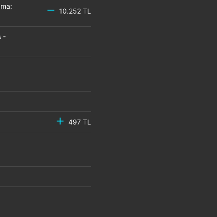
zma:
10.252 TL
 -
497 TL