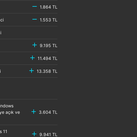
1.864 TL
emci
1.553 TL
mci
9.195 TL
11.494 TL
mci
13.358 TL
Windows
eye açık ve
3.604 TL
s 11
9.941 TL