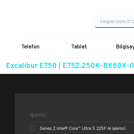
Telefon
Tablet
Bilgisa
Excalibur E750 | E75Z.250K-BX80X-0R
Anasayfa
Excalibur E750
E75Z.250K-BX80X-0RE
İşlemci
Series 2 Intel® Core™ Ultra 5 225F Ai işlemci