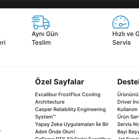
Aynı Gün
Hızlı ve 
ri
Teslim
Servis
2 aya varan
Seçili ürünlerde Aynı Gün Teslim!
1 Saatte servis,
.
seçenekleri Ca
Özel Sayfalar
Deste
Excalibur FrostFlux Cooling
Ürününüz
Architecture
Driver İn
Casper Reliability Engineering
Kullanım 
System™
Ürün Serv
Yapay Zeka Uygulamaları İle Bir
Servis No
r
Adım Önde Olun!
Bayi Baş