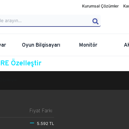
Kurumsal Çözümler
Ka
yar
Oyun Bilgisayarı
Monitör
A
E Özelleştir
Özelleştir
Fiyat Farkı
5.592 TL