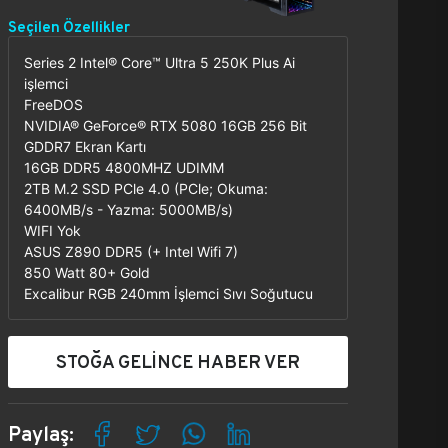
Seçilen Özellikler
Series 2 Intel® Core™ Ultra 5 250K Plus Ai
işlemci
FreeDOS
NVIDIA® GeForce® RTX 5080 16GB 256 Bit
GDDR7 Ekran Kartı
16GB DDR5 4800MHZ UDIMM
2TB M.2 SSD PCle 4.0 (PCle; Okuma:
6400MB/s - Yazma: 5000MB/s)
WIFI Yok
ASUS Z890 DDR5 (+ Intel Wifi 7)
850 Watt 80+ Gold
Excalibur RGB 240mm İşlemci Sıvı Soğutucu
STOĞA GELİNCE HABER VER
Paylaş: