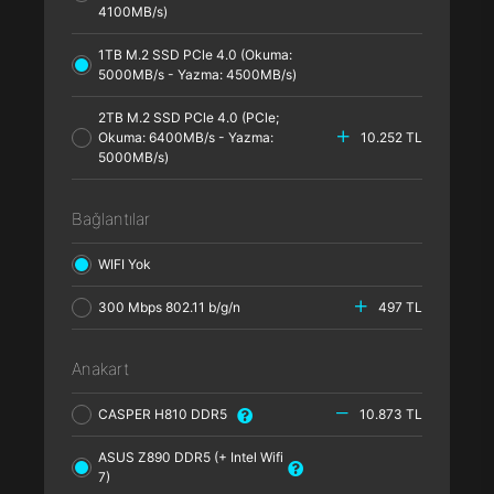
4100MB/s)
1TB M.2 SSD PCle 4.0 (Okuma:
5000MB/s - Yazma: 4500MB/s)
2TB M.2 SSD PCle 4.0 (PCle;
Okuma: 6400MB/s - Yazma:
10.252 TL
5000MB/s)
Bağlantılar
WIFI Yok
300 Mbps 802.11 b/g/n
497 TL
Anakart
CASPER H810 DDR5
10.873 TL
ASUS Z890 DDR5 (+ Intel Wifi
7)