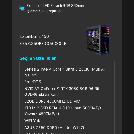
Excalibur LED Ekranlı RGB 360mm
İşlemci Sıvı Soğutucu
Excalibur E750
E75Z.250K-DQ50X-0LE
Seçilen Özellikler
Series 2 Intel® Core™ Ultra 5 250KF Plus Ai
işlemci
FreeDOS
NVIDIA® GeForce® RTX 3050 6GB 96 Bit
GDDR6 Ekran Kartı
32GB DDR5 4800MHZ UDIMM
1TB M.2 SSD PCle 4.0 (Okuma: 5000MB/s -
Yazma: 4500MB/s)
WIFI Yok
ASUS Z890 DDR5 (+ Intel Wifi 7)