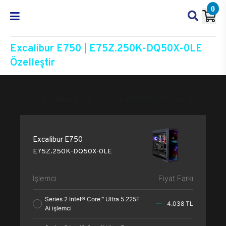
0
Excalibur E750 | E75Z.250K-DQ50X-0LE
Özelleştir
Excalibur E750
E75Z.250K-DQ50X-0LE
Özelleşti
Excalibur E750
E75Z.250K-DQ50X-0LE
İşlemci
Fiyat Farkı
Series 2 Intel® Core™ Ultra 5 225F
4.038 TL
Ai işlemci