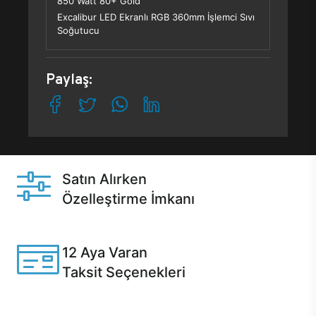
850 Watt 80+ Gold
Excalibur LED Ekranlı RGB 360mm İşlemci Sıvı
Soğutucu
Paylaş:
Satın Alırken
Özelleştirme İmkanı
Casper ürünlerini satın alırken ihtiyacınıza göre
özelleştirebilirsiniz.
12 Aya Varan
Taksit Seçenekleri
Anlaşmalı kredi kartlarına 12 aya varan taksit seçenekleri
Casper'da.