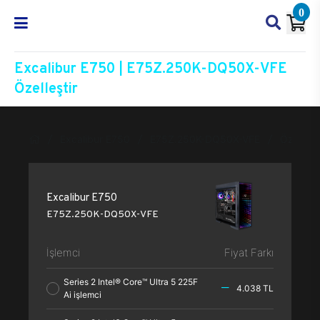
0
Excalibur E750 | E75Z.250K-DQ50X-VFE
Özelleştir
Excalibur E750
E75Z.250K-DQ50X-VFE
Özelleşti
Excalibur E750
E75Z.250K-DQ50X-VFE
İşlemci
Fiyat Farkı
Series 2 Intel® Core™ Ultra 5 225F
4.038 TL
Ai işlemci