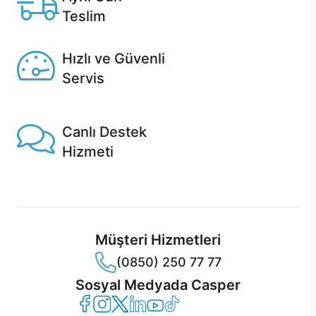
Teslim
Seçili ürünlerde Aynı Gün Teslim!
Hızlı ve Güvenli
Servis
1 Saatte servis, Jet servis ve Turbo servis seçenekleri
Casper'da!
Canlı Destek
Hizmeti
Ürünlerinizle ilgili Casper Canlı Destek hizmeti her daim
sizinle.
Müşteri Hizmetleri
(0850) 250 77 77
Sosyal Medyada Casper
Casper Facebook
Casper Instagram
Casper Twitter
Casper LinkedIn
Casper YouTube
Casper TikTok