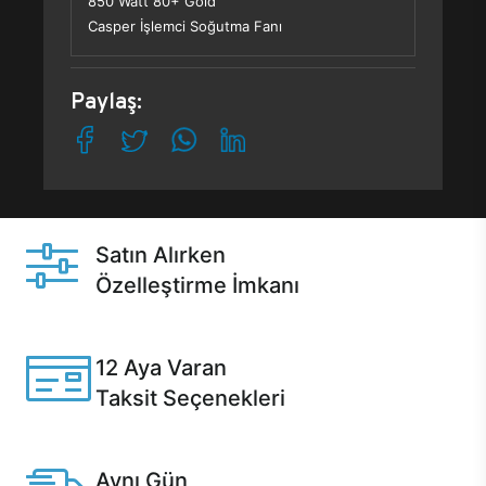
850 Watt 80+ Gold
Casper İşlemci Soğutma Fanı
Paylaş:
Satın Alırken
Özelleştirme İmkanı
Casper ürünlerini satın alırken ihtiyacınıza göre
özelleştirebilirsiniz.
12 Aya Varan
Taksit Seçenekleri
Anlaşmalı kredi kartlarına 12 aya varan taksit seçenekleri
Casper'da.
Aynı Gün