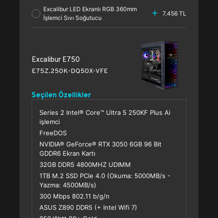
Excalibur LED Ekranlı RGB 360mm
7.456 TL
İşlemci Sıvı Soğutucu
Excalibur E750
E75Z.250K-DQ50X-VFE
Seçilen Özellikler
Series 2 Intel® Core™ Ultra 5 250KF Plus Ai
işlemci
FreeDOS
NVIDIA® GeForce® RTX 3050 6GB 96 Bit
GDDR6 Ekran Kartı
32GB DDR5 4800MHZ UDIMM
1TB M.2 SSD PCle 4.0 (Okuma: 5000MB/s -
Yazma: 4500MB/s)
300 Mbps 802.11 b/g/n
ASUS Z890 DDR5 (+ Intel Wifi 7)