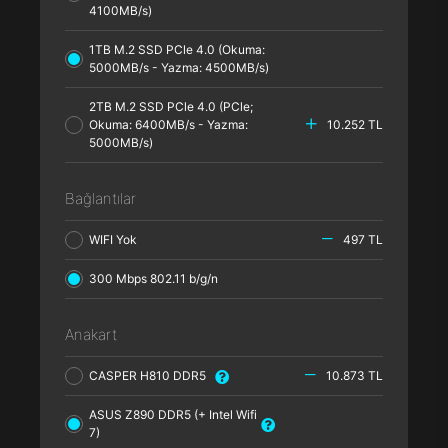
4100MB/s)
1TB M.2 SSD PCle 4.0 (Okuma:
5000MB/s - Yazma: 4500MB/s)
2TB M.2 SSD PCle 4.0 (PCle;
Okuma: 6400MB/s - Yazma:
10.252 TL
5000MB/s)
Bağlantılar
WIFI Yok
497 TL
300 Mbps 802.11 b/g/n
Anakart
CASPER H810 DDR5
10.873 TL
ASUS Z890 DDR5 (+ Intel Wifi
7)