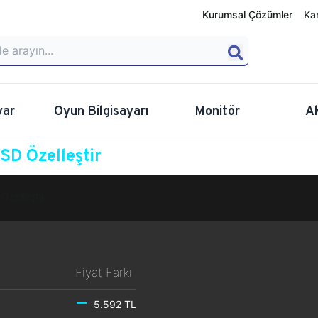
Kurumsal Çözümler
Ka
yar
Oyun Bilgisayarı
Monitör
A
D Özelleştir
Özelleştir
Fiyat Farkı
5.592 TL