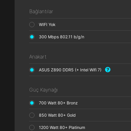
Bağlantılar
WIFI Yok
300 Mbps 802.11 b/g/n
Anakart
ASUS Z890 DDR5 (+ Intel Wifi 7)
Güç Kaynağı
700 Watt 80+ Bronz
850 Watt 80+ Gold
1200 Watt 80+ Platinum