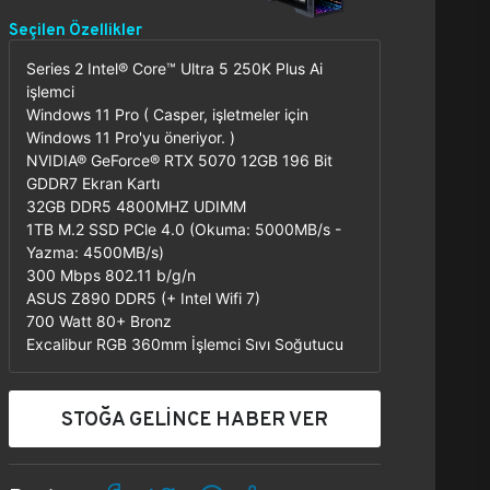
Seçilen Özellikler
Series 2 Intel® Core™ Ultra 5 250K Plus Ai
işlemci
Windows 11 Pro ( Casper, işletmeler için
Windows 11 Pro'yu öneriyor. )
NVIDIA® GeForce® RTX 5070 12GB 196 Bit
GDDR7 Ekran Kartı
32GB DDR5 4800MHZ UDIMM
1TB M.2 SSD PCle 4.0 (Okuma: 5000MB/s -
Yazma: 4500MB/s)
300 Mbps 802.11 b/g/n
ASUS Z890 DDR5 (+ Intel Wifi 7)
700 Watt 80+ Bronz
Excalibur RGB 360mm İşlemci Sıvı Soğutucu
STOĞA GELİNCE HABER VER