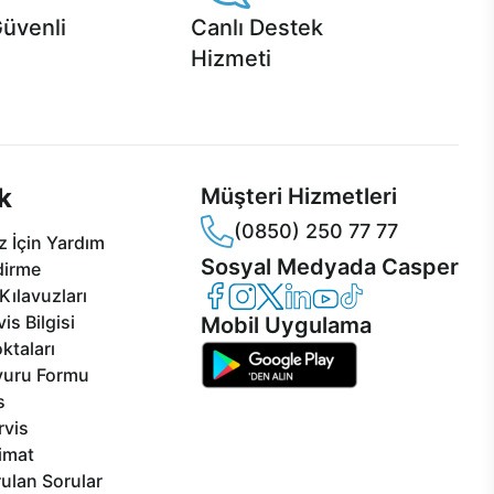
Güvenli
Canlı Destek
Hizmeti
 Jet servis ve Turbo servis
Ürünlerinizle ilgili Casper Canlı Destek
sper'da!
hizmeti her daim sizinle.
k
Müşteri Hizmetleri
(0850) 250 77 77
 İçin Yardım
Sosyal Medyada Casper
dirme
Casper Facebook
Casper Instagram
Casper Twitter
Casper LinkedIn
Casper YouTube
Casper TikTok
Kılavuzları
is Bilgisi
Mobil Uygulama
ktaları
vuru Formu
s
rvis
limat
ulan Sorular