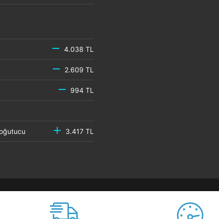
4.038 TL
2.609 TL
994 TL
 Soğutucu
3.417 TL