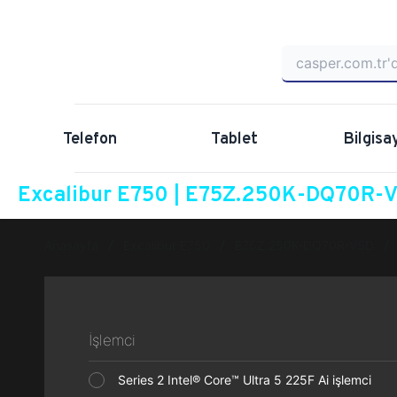
Telefon
Tablet
Bilgisa
Excalibur E750 | E75Z.250K-DQ70R-VS
Anasayfa
Excalibur E750
E75Z.250K-DQ70R-VSD
İşlemci
Series 2 Intel® Core™ Ultra 5 225F Ai işlemci