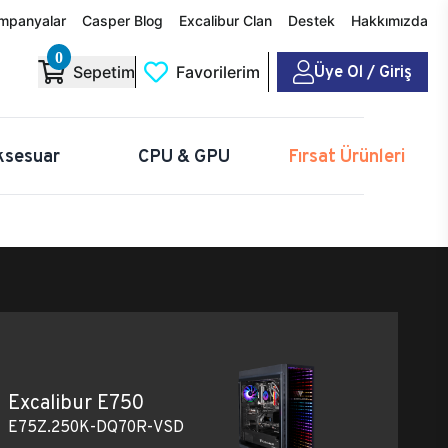
mpanyalar
Casper Blog
Excalibur Clan
Destek
Hakkımızda
0
Üye Ol / Giriş
Sepetim
Favorilerim
ksesuar
CPU & GPU
Fırsat Ürünleri
Excalibur E750
E75Z.250K-DQ70R-VSD