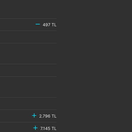
497 TL
2.796 TL
7.145 TL