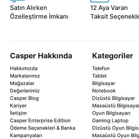
Satın Alırken
12 Aya Varan
Özelleştirme İmkanı
Taksit Seçenekle
Casper ürünlerini satın alırken ihtiyacınıza
Anlaşmalı kredi kartlarına 1
göre özelleştirebilirsiniz.
taksit seçenekleri Casper'da
Casper Hakkında
Kategoriler
Hakkımızda
Telefon
Markalarımız
Tablet
Mağazalar
Bilgisayar
Değerlerimiz
Notebook
Casper Blog
Dizüstü Bilgisayar
Kariyer
Masaüstü Bilgisaya
İletişim
Oyun Bilgisayarı
Casper Enterprise Edition
Gaming Laptop
Ödeme Seçenekleri & Banka
Dizüstü Oyun Bilgis
Kampanyaları
Masaüstü Oyun Bilg