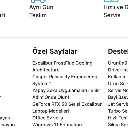
Aynı Gün
Hızlı ve 
ri
Teslim
Servis
2 aya varan
Seçili ürünlerde Aynı Gün Teslim!
1 Saatte servis,
.
seçenekleri Ca
Özel Sayfalar
Deste
Excalibur FrostFlux Cooling
Ürününüz
Architecture
Driver İn
Casper Reliability Engineering
Kullanım 
System™
Ürün Serv
Yapay Zeka Uygulamaları İle Bir
Servis No
r
Adım Önde Olun!
Bayi Baş
GeForce RTX 50 Serisi Excalibur
Jet Servi
Laptop Modelleri
Turbo Se
ayarı
Office Ev ve İş
Hızlı Tes
isayarı
Windows 11 Education
Sıkça Sor