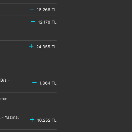
18.266 TL
12.178 TL
24.355 TL
B/s -
1.864 TL
zma:
 - Yazma:
10.252 TL