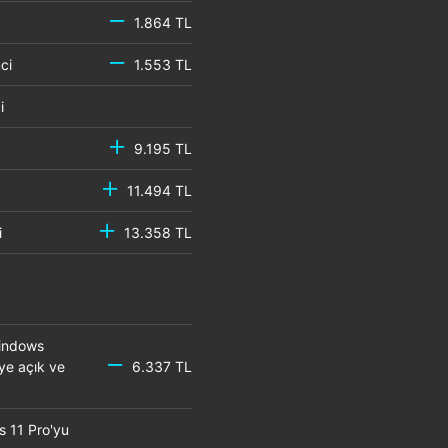
1.864 TL
emci
1.553 TL
mci
9.195 TL
11.494 TL
mci
13.358 TL
Windows
eye açık ve
6.337 TL
s 11 Pro'yu