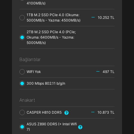
4100MB/s)
1TB M.2 SSD PCle 4.0 (Okuma:
10.252 TL
5000MB/s - Yazma: 4500MB/s)
2TB M.2 SSD PCle 4.0 (PCle;
Okuma: 6400MB/s - Yazma:
5000MB/s)
Bağlantılar
WIFI Yok
497 TL
300 Mbps 802.11 b/g/n
Anakart
CASPER H810 DDR5
10.873 TL
ASUS Z890 DDR5 (+ Intel Wifi
7)