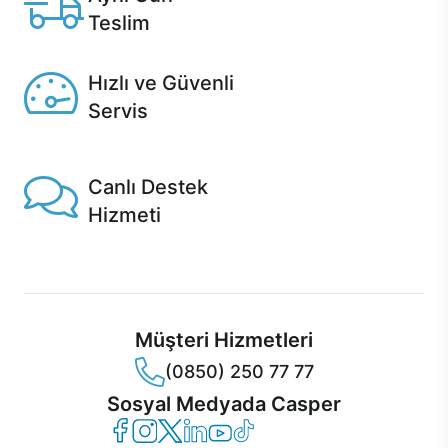
Teslim
Seçili ürünlerde Aynı Gün Teslim!
Hızlı ve Güvenli
Servis
1 Saatte servis, Jet servis ve Turbo servis seçenekleri
Casper'da!
Canlı Destek
Hizmeti
Ürünlerinizle ilgili Casper Canlı Destek hizmeti her daim
sizinle.
Müşteri Hizmetleri
(0850) 250 77 77
Sosyal Medyada Casper
Casper Facebook
Casper Instagram
Casper Twitter
Casper LinkedIn
Casper YouTube
Casper TikTok