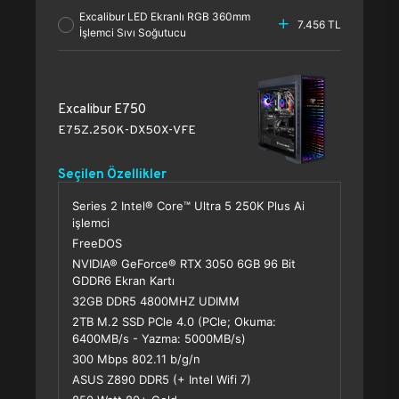
Excalibur LED Ekranlı RGB 360mm
7.456 TL
İşlemci Sıvı Soğutucu
Excalibur E750
E75Z.250K-DX50X-VFE
Seçilen Özellikler
Series 2 Intel® Core™ Ultra 5 250K Plus Ai
işlemci
FreeDOS
NVIDIA® GeForce® RTX 3050 6GB 96 Bit
GDDR6 Ekran Kartı
32GB DDR5 4800MHZ UDIMM
2TB M.2 SSD PCle 4.0 (PCle; Okuma:
6400MB/s - Yazma: 5000MB/s)
300 Mbps 802.11 b/g/n
ASUS Z890 DDR5 (+ Intel Wifi 7)