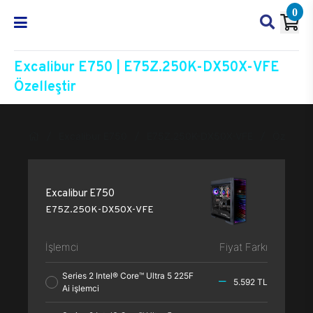
0
Excalibur E750 | E75Z.250K-DX50X-VFE
Özelleştir
Excalibur E750
E75Z.250K-DX50X-VFE
Özelleşti
Excalibur E750
E75Z.250K-DX50X-VFE
İşlemci
Fiyat Farkı
Series 2 Intel® Core™ Ultra 5 225F
5.592 TL
Ai işlemci