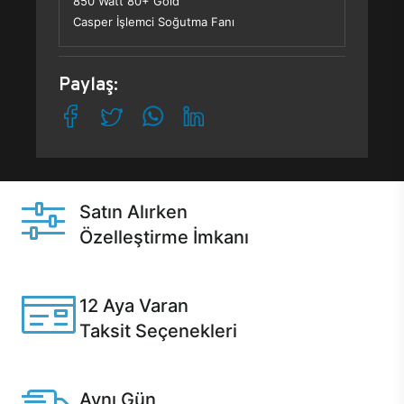
850 Watt 80+ Gold
Casper İşlemci Soğutma Fanı
Paylaş:
Satın Alırken
Özelleştirme İmkanı
Casper ürünlerini satın alırken ihtiyacınıza göre
özelleştirebilirsiniz.
12 Aya Varan
Taksit Seçenekleri
Anlaşmalı kredi kartlarına 12 aya varan taksit seçenekleri
Casper'da.
Aynı Gün