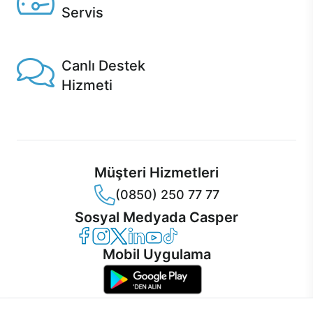
Servis
1 Saatte servis, Jet servis ve Turbo servis seçenekleri
Casper'da!
Canlı Destek
Hizmeti
Ürünlerinizle ilgili Casper Canlı Destek hizmeti her daim
sizinle.
Müşteri Hizmetleri
(0850) 250 77 77
Sosyal Medyada Casper
Casper Facebook
Casper Instagram
Casper Twitter
Casper LinkedIn
Casper YouTube
Casper TikTok
Mobil Uygulama