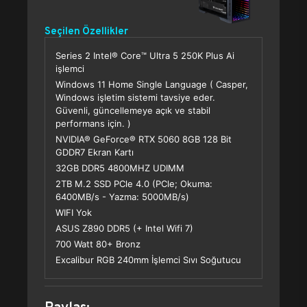
Seçilen Özellikler
Series 2 Intel® Core™ Ultra 5 250K Plus Ai
işlemci
Windows 11 Home Single Language ( Casper,
Windows işletim sistemi tavsiye eder.
Güvenli, güncellemeye açık ve stabil
performans için. )
NVIDIA® GeForce® RTX 5060 8GB 128 Bit
GDDR7 Ekran Kartı
32GB DDR5 4800MHZ UDIMM
2TB M.2 SSD PCle 4.0 (PCle; Okuma:
6400MB/s - Yazma: 5000MB/s)
WIFI Yok
ASUS Z890 DDR5 (+ Intel Wifi 7)
700 Watt 80+ Bronz
Excalibur RGB 240mm İşlemci Sıvı Soğutucu