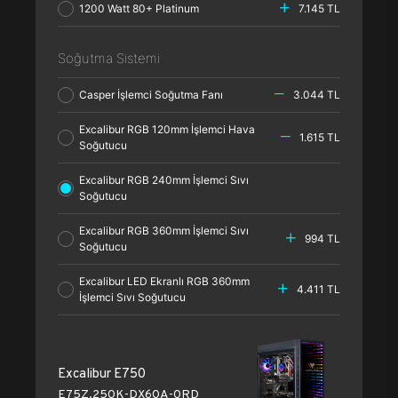
1200 Watt 80+ Platinum
7.145 TL
Soğutma Sistemi
Casper İşlemci Soğutma Fanı
3.044 TL
Excalibur RGB 120mm İşlemci Hava
1.615 TL
Soğutucu
Excalibur RGB 240mm İşlemci Sıvı
Soğutucu
Excalibur RGB 360mm İşlemci Sıvı
994 TL
Soğutucu
Excalibur LED Ekranlı RGB 360mm
4.411 TL
İşlemci Sıvı Soğutucu
Excalibur E750
E75Z.250K-DX60A-0RD