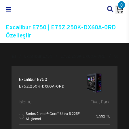
0
Excalibur E750 | E75Z.250K-DX60A-0RD
Özelleştir
Excalibur E750
E75Z.250K-DX60A-0RD
Özelleşt
Excalibur E750
E75Z.250K-DX60A-0RD
İşlemci
Fiyat Farkı
Series 2 Intel® Core™ Ultra 5 225F
5.592 TL
Ai işlemci