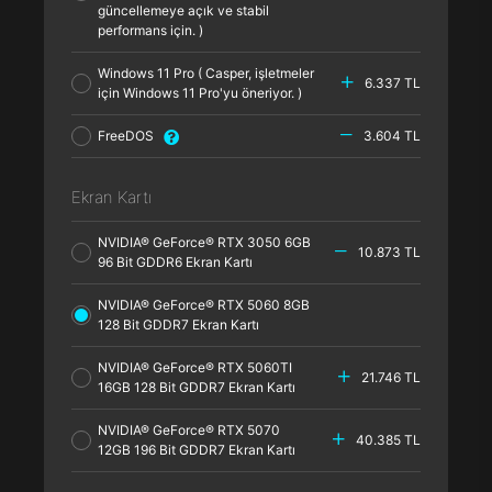
güncellemeye açık ve stabil
performans için. )
Windows 11 Pro ( Casper, işletmeler
6.337 TL
için Windows 11 Pro'yu öneriyor. )
FreeDOS
3.604 TL
Ekran Kartı
NVIDIA® GeForce® RTX 3050 6GB
10.873 TL
96 Bit GDDR6 Ekran Kartı
NVIDIA® GeForce® RTX 5060 8GB
128 Bit GDDR7 Ekran Kartı
NVIDIA® GeForce® RTX 5060TI
21.746 TL
16GB 128 Bit GDDR7 Ekran Kartı
NVIDIA® GeForce® RTX 5070
40.385 TL
12GB 196 Bit GDDR7 Ekran Kartı