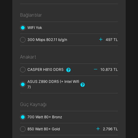
Bağlantılar
WIFI Yok
300 Mbps 802.11 b/g/n
497 TL
Anakart
CASPER H810 DDR5
10.873 TL
ASUS Z890 DDR5 (+ Intel Wifi
7)
Güç Kaynağı
700 Watt 80+ Bronz
850 Watt 80+ Gold
2.796 TL