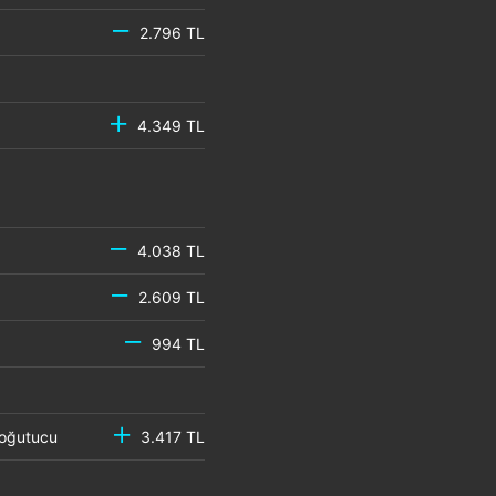
2.796 TL
4.349 TL
4.038 TL
2.609 TL
994 TL
 Soğutucu
3.417 TL