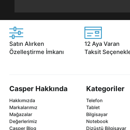
Satın Alırken
12 Aya Varan
Özelleştirme İmkanı
Taksit Seçenekle
Casper ürünlerini satın alırken ihtiyacınıza
Anlaşmalı kredi kartlarına 1
göre özelleştirebilirsiniz.
taksit seçenekleri Casper'da
Casper Hakkında
Kategoriler
Hakkımızda
Telefon
Markalarımız
Tablet
Mağazalar
Bilgisayar
Değerlerimiz
Notebook
Casper Blog
Dizüstü Bilgisayar