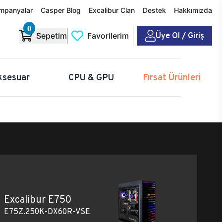
mpanyalar
Casper Blog
Excalibur Clan
Destek
Hakkımızda
0
Üye Ol / Giriş
Sepetim
Favorilerim
ksesuar
CPU & GPU
Fırsat Ürünleri
Excalibur E750
E75Z.250K-DX60R-VSE