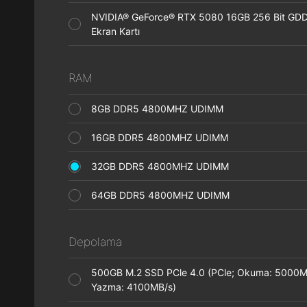
NVIDIA® GeForce® RTX 5080 16GB 256 Bit GD
Ekran Kartı
RAM
8GB DDR5 4800MHZ UDIMM
16GB DDR5 4800MHZ UDIMM
32GB DDR5 4800MHZ UDIMM
64GB DDR5 4800MHZ UDIMM
Depolama
500GB M.2 SSD PCle 4.0 (PCle; Okuma: 5000M
Yazma: 4100MB/s)