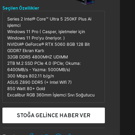
Seçilen Özellikler
Series 2 Intel® Core™ Ultra 5 250KF Plus Ai
işlemci
Windows 11 Pro ( Casper, işletmeler için
Windows 11 Pro'yu öneriyor. )
NVIDIA® GeForce® RTX 5060 8GB 128 Bit
GDDR7 Ekran Kartı
32GB DDR5 4800MHZ UDIMM
2TB M.2 SSD PCle 4.0 (PCle; Okuma:
6400MB/s - Yazma: 5000MB/s)
300 Mbps 802.11 b/g/n
ASUS Z890 DDR5 (+ Intel Wifi 7)
850 Watt 80+ Gold
Excalibur RGB 360mm İşlemci Sıvı Soğutucu
STOĞA GELİNCE HABER VER