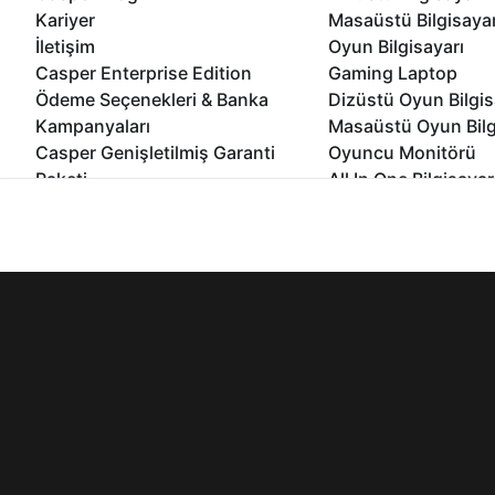
Kariyer
Masaüstü Bilgisaya
İletişim
Oyun Bilgisayarı
Casper Enterprise Edition
Gaming Laptop
Ödeme Seçenekleri & Banka
Dizüstü Oyun Bilgis
Kampanyaları
Masaüstü Oyun Bilg
Casper Genişletilmiş Garanti
Oyuncu Monitörü
Paketi
All In One Bilgisayar
Ömür Boyu Performans Garantisi
Mini Pc Bilgisayar
İnternet sitemizden en verimli şekilde faydalanabilmeniz ve kulla
Kampanyalar
edebilir, ayarlarınızdan çerezleri silebilir veya engelleyebilirsini
Bilgisayar Özelleşti
Kurumsal Çözümler
© 2021 - 2026 Casper Bilgisayar Sistemleri A.Ş. Tüm Hakları Sak