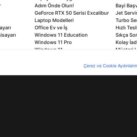
r
Adım Önde Olun!
Bayi Baş
GeForce RTX 50 Serisi Excalibur
Jet Servi
Laptop Modelleri
Turbo Se
ayarı
Office Ev ve İş
Hızlı Tes
isayarı
Windows 11 Education
Sıkça Sor
Windows 11 Pro
Kolay İad
Windows 11
Müşteri H
Microsoft Copilot
Yedek Pa
nıcı deneyimini geliştirebilmek için internet sitemizde çerezler kullan
Excalibur Duvar Kağıtları
Logo ve 
z. Çerezler hakkında detaylı bilgi almak için
Çerez ve Cookie Aydınlatm
rme
Nirvana Duvar Kağıtları
Yasal Ger
lıdır
KVKK
Çerez Politikası
Bilgi Güvenliği
Bi