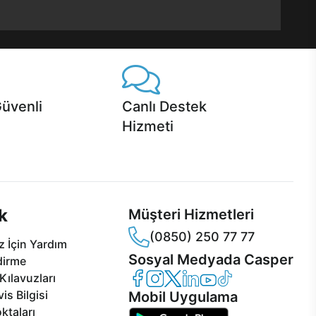
Güvenli
Canlı Destek
Hizmeti
 Jet servis ve Turbo servis
Ürünlerinizle ilgili Casper Canlı Destek
sper'da!
hizmeti her daim sizinle.
k
Müşteri Hizmetleri
(0850) 250 77 77
 İçin Yardım
Sosyal Medyada Casper
dirme
Casper Facebook
Casper Instagram
Casper Twitter
Casper LinkedIn
Casper YouTube
Casper TikTok
Kılavuzları
is Bilgisi
Mobil Uygulama
ktaları