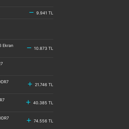
9.941 TL
6 Ekran
10.873 TL
R7
DDR7
21.746 TL
DR7
40.385 TL
GDDR7
74.556 TL