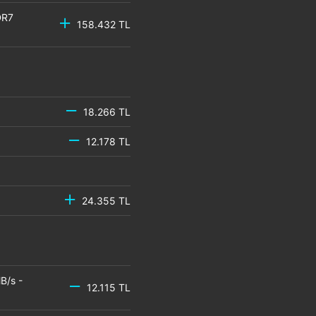
DR7
158.432 TL
18.266 TL
12.178 TL
24.355 TL
B/s -
12.115 TL