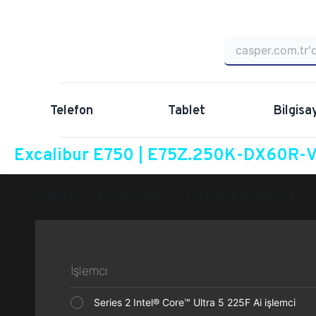
Telefon
Tablet
Bilgisa
Excalibur E750 | E75Z.250K-DX60R-VS
Anasayfa
Excalibur E750
E75Z.250K-DX60R-VSE
İşlemci
Series 2 Intel® Core™ Ultra 5 225F Ai işlemci