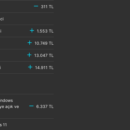
311 TL
emci
mci
1.553 TL
10.749 TL
13.047 TL
mci
14.911 TL
Windows
eye açık ve
6.337 TL
s 11