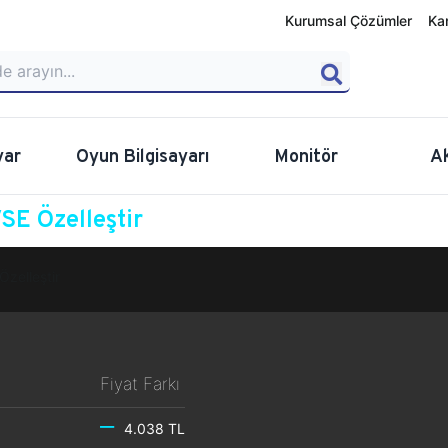
Kurumsal Çözümler
Ka
yar
Oyun Bilgisayarı
Monitör
A
E Özelleştir
Özelleştir
Fiyat Farkı
4.038 TL