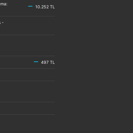
zma:
10.252 TL
 -
497 TL