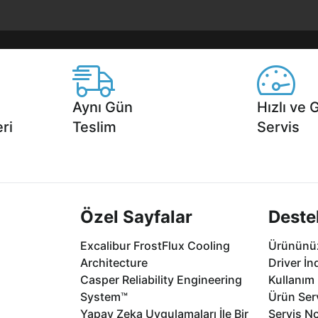
Aynı Gün
Hızlı ve 
ri
Teslim
Servis
2 aya varan
Seçili ürünlerde Aynı Gün Teslim!
1 Saatte servis,
.
seçenekleri Ca
Özel Sayfalar
Deste
Excalibur FrostFlux Cooling
Ürününüz
Architecture
Driver İn
Casper Reliability Engineering
Kullanım 
System™
Ürün Serv
Yapay Zeka Uygulamaları İle Bir
Servis No