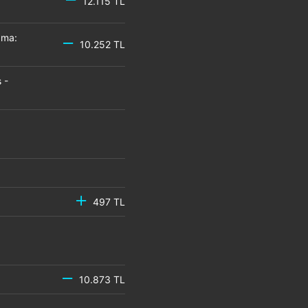
12.115 TL
zma:
10.252 TL
 -
497 TL
10.873 TL