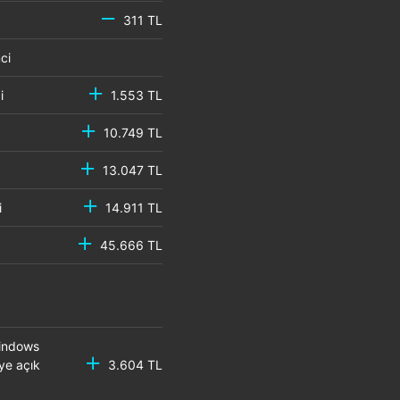
311 TL
emci
mci
1.553 TL
10.749 TL
13.047 TL
mci
14.911 TL
45.666 TL
Windows
ye açık
3.604 TL