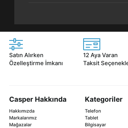
Satın Alırken
12 Aya Varan
Özelleştirme İmkanı
Taksit Seçenekle
Casper ürünlerini satın alırken ihtiyacınıza
Anlaşmalı kredi kartlarına 1
göre özelleştirebilirsiniz.
taksit seçenekleri Casper'da
Casper Hakkında
Kategoriler
Hakkımızda
Telefon
Markalarımız
Tablet
Mağazalar
Bilgisayar