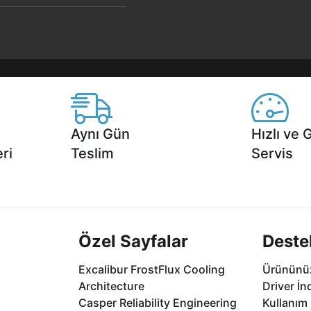
Aynı Gün
Hızlı ve 
ri
Teslim
Servis
2 aya varan
Seçili ürünlerde Aynı Gün Teslim!
1 Saatte servis,
.
seçenekleri Ca
Özel Sayfalar
Deste
Excalibur FrostFlux Cooling
Ürününüz
Architecture
Driver İn
Casper Reliability Engineering
Kullanım 