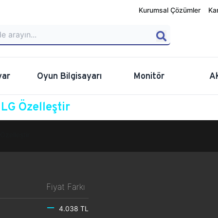
Kurumsal Çözümler
Ka
yar
Oyun Bilgisayarı
Monitör
A
G Özelleştir
Özelleştir
Fiyat Farkı
4.038 TL