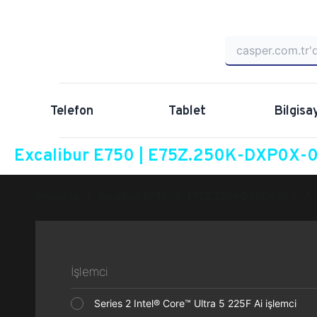
Telefon
Tablet
Bilgisa
Excalibur E750 | E75Z.250K-DXP0X-0L
Anasayfa
Excalibur E750
E75Z.250K-DXP0X-0LG
İşlemci
Series 2 Intel® Core™ Ultra 5 225F Ai işlemci