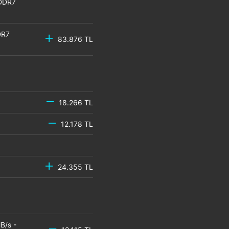
GDDR7
DR7
83.876 TL
18.266 TL
12.178 TL
24.355 TL
B/s -