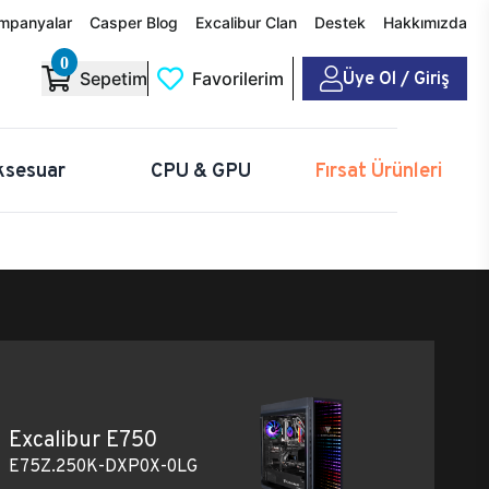
mpanyalar
Casper Blog
Excalibur Clan
Destek
Hakkımızda
0
Üye Ol / Giriş
Sepetim
Favorilerim
ksesuar
CPU & GPU
Fırsat Ürünleri
Excalibur E750
E75Z.250K-DXP0X-0LG