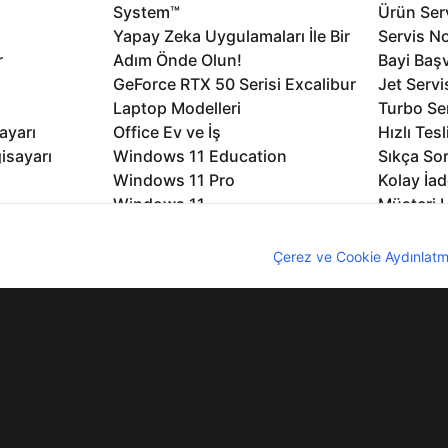
System™
Ürün Serv
Yapay Zeka Uygulamaları İle Bir
Servis No
r
Adım Önde Olun!
Bayi Baş
GeForce RTX 50 Serisi Excalibur
Jet Servi
Laptop Modelleri
Turbo Se
ayarı
Office Ev ve İş
Hızlı Tes
isayarı
Windows 11 Education
Sıkça Sor
Windows 11 Pro
Kolay İad
Windows 11
Müşteri H
Microsoft Copilot
Yedek Pa
nıcı deneyimini geliştirebilmek için internet sitemizde çerezler kullan
Excalibur Duvar Kağıtları
Logo ve 
z. Çerezler hakkında detaylı bilgi almak için
Çerez ve Cookie Aydınlatm
rme
Nirvana Duvar Kağıtları
Yasal Ger
lıdır
KVKK
Çerez Politikası
Bilgi Güvenliği
Bi