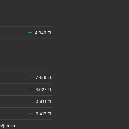
4.349 TL
7.456 TL
6.027 TL
4.411 TL
3.417 TL
 Soğutucu