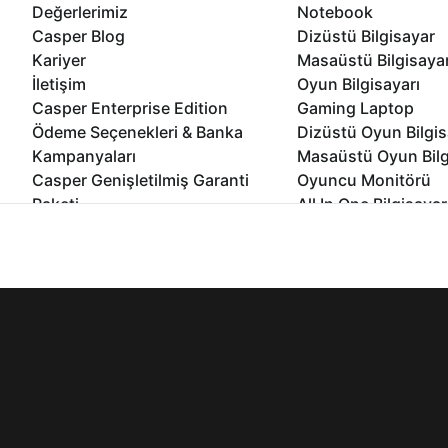
Değerlerimiz
Notebook
Casper Blog
Dizüstü Bilgisayar
Kariyer
Masaüstü Bilgisaya
İletişim
Oyun Bilgisayarı
Casper Enterprise Edition
Gaming Laptop
Ödeme Seçenekleri & Banka
Dizüstü Oyun Bilgis
Kampanyaları
Masaüstü Oyun Bilg
Casper Genişletilmiş Garanti
Oyuncu Monitörü
Paketi
All In One Bilgisayar
Ömür Boyu Performans Garantisi
Mini Pc Bilgisayar
İnternet sitemizden en verimli şekilde faydalanabilmeniz ve kulla
Kampanyalar
edebilir, ayarlarınızdan çerezleri silebilir veya engelleyebilirsini
Bilgisayar Özelleşti
Kurumsal Çözümler
© 2021 - 2026 Casper Bilgisayar Sistemleri A.Ş. Tüm Hakları Sak