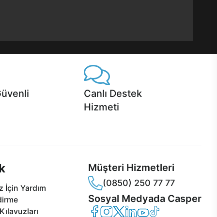
Güvenli
Canlı Destek
Hizmeti
 Jet servis ve Turbo servis
Ürünlerinizle ilgili Casper Canlı Destek
sper'da!
hizmeti her daim sizinle.
k
Müşteri Hizmetleri
(0850) 250 77 77
 İçin Yardım
Sosyal Medyada Casper
dirme
Casper Facebook
Casper Instagram
Casper Twitter
Casper LinkedIn
Casper YouTube
Casper TikTok
Kılavuzları