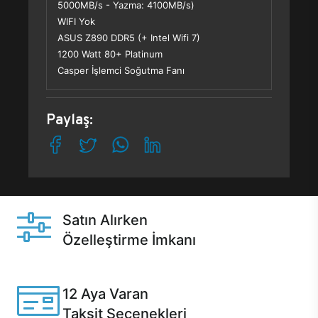
5000MB/s - Yazma: 4100MB/s)
WIFI Yok
ASUS Z890 DDR5 (+ Intel Wifi 7)
1200 Watt 80+ Platinum
Casper İşlemci Soğutma Fanı
Paylaş:
Satın Alırken
Özelleştirme İmkanı
Casper ürünlerini satın alırken ihtiyacınıza göre
özelleştirebilirsiniz.
12 Aya Varan
Taksit Seçenekleri