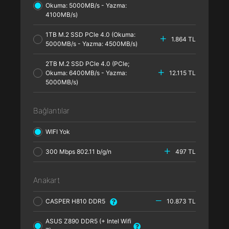
Okuma: 5000MB/s - Yazma:
4100MB/s)
1TB M.2 SSD PCle 4.0 (Okuma:
1.864 TL
5000MB/s - Yazma: 4500MB/s)
2TB M.2 SSD PCle 4.0 (PCle;
Okuma: 6400MB/s - Yazma:
12.115 TL
5000MB/s)
Bağlantılar
WIFI Yok
300 Mbps 802.11 b/g/n
497 TL
Anakart
CASPER H810 DDR5
10.873 TL
ASUS Z890 DDR5 (+ Intel Wifi