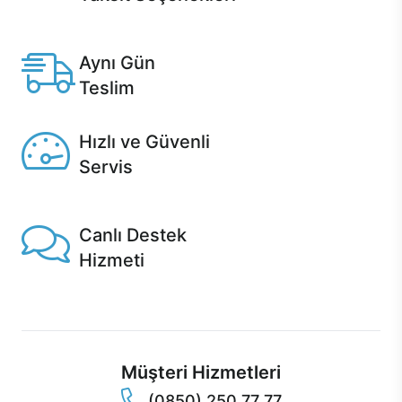
Anlaşmalı kredi kartlarına 12 aya varan taksit seçenekleri
Casper'da.
Aynı Gün
Teslim
Seçili ürünlerde Aynı Gün Teslim!
Hızlı ve Güvenli
Servis
1 Saatte servis, Jet servis ve Turbo servis seçenekleri
Casper'da!
Canlı Destek
Hizmeti
Ürünlerinizle ilgili Casper Canlı Destek hizmeti her daim
sizinle.
Müşteri Hizmetleri
(0850) 250 77 77