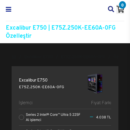
0
Excalibur E750 | E75Z.250K-EE60A-0FG
Özelleştir
Excalibur E750
E75Z.250K-EE60A-0FG
Özelleşti
Excalibur E750
E75Z.250K-EE60A-0FG
İşlemci
Fiyat Farkı
Series 2 Intel® Core™ Ultra 5 225F
4.038 TL
Ai işlemci