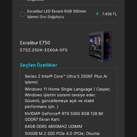
Excalibur LED Ekranlı RGB 360mm
7.456 TL
İşlemci Sıvı Soğutucu
Excalibur E750
E75Z.250K-EE60A-0FG
Seçilen Özellikler
Series 2 Intel® Core™ Ultra 5 250KF Plus Ai
işlemci
Windows 11 Home Single Language ( Casper,
Windows işletim sistemi tavsiye eder.
Güvenli, güncellemeye açık ve stabil
performans için. )
NVIDIA® GeForce® RTX 5060 8GB 128 Bit
GDDR7 Ekran Kartı
64GB DDR5 4800MHZ UDIMM
500GB M.2 SSD PCle 4.0 (PCle; Okuma: