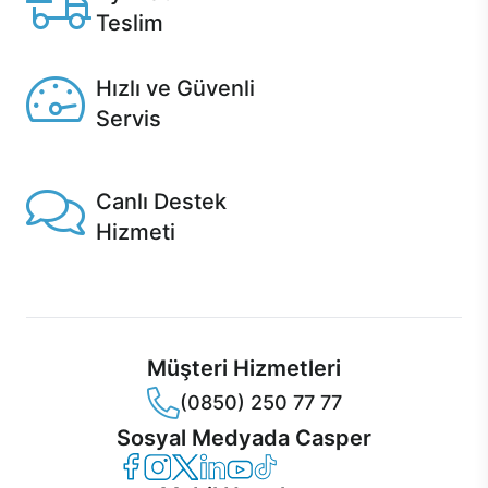
Teslim
Seçili ürünlerde Aynı Gün Teslim!
Hızlı ve Güvenli
Servis
1 Saatte servis, Jet servis ve Turbo servis seçenekleri
Casper'da!
Canlı Destek
Hizmeti
Ürünlerinizle ilgili Casper Canlı Destek hizmeti her daim
sizinle.
Müşteri Hizmetleri
(0850) 250 77 77
Sosyal Medyada Casper
Casper Facebook
Casper Instagram
Casper Twitter
Casper LinkedIn
Casper YouTube
Casper TikTok