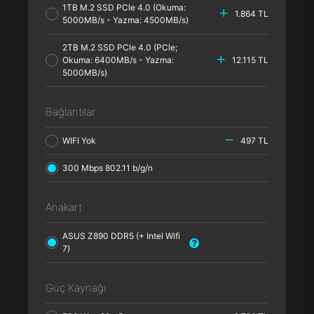
1TB M.2 SSD PCle 4.0 (Okuma:
1.864 TL
5000MB/s - Yazma: 4500MB/s)
2TB M.2 SSD PCle 4.0 (PCle;
Okuma: 6400MB/s - Yazma:
12.115 TL
5000MB/s)
Bağlantılar
WIFI Yok
497 TL
300 Mbps 802.11 b/g/n
Anakart
ASUS Z890 DDR5 (+ Intel Wifi
7)
Güç Kaynağı