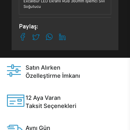
Excalibur LED Ekranlı RGB 360mm İşlemci Sıvı
Soğutucu
Paylaş:
Satın Alırken
Özelleştirme İmkanı
Casper ürünlerini satın alırken ihtiyacınıza göre
özelleştirebilirsiniz.
12 Aya Varan
Taksit Seçenekleri
Anlaşmalı kredi kartlarına 12 aya varan taksit seçenekleri
Casper'da.
Aynı Gün