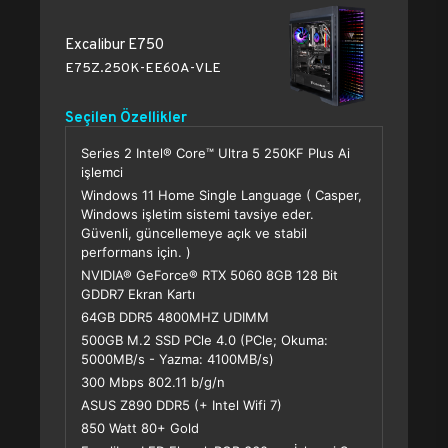
Excalibur E750
E75Z.250K-EE60A-VLE
Seçilen Özellikler
Series 2 Intel® Core™ Ultra 5 250KF Plus Ai
işlemci
Windows 11 Home Single Language ( Casper,
Windows işletim sistemi tavsiye eder.
Güvenli, güncellemeye açık ve stabil
performans için. )
NVIDIA® GeForce® RTX 5060 8GB 128 Bit
GDDR7 Ekran Kartı
64GB DDR5 4800MHZ UDIMM
500GB M.2 SSD PCle 4.0 (PCle; Okuma:
5000MB/s - Yazma: 4100MB/s)
300 Mbps 802.11 b/g/n
ASUS Z890 DDR5 (+ Intel Wifi 7)
850 Watt 80+ Gold