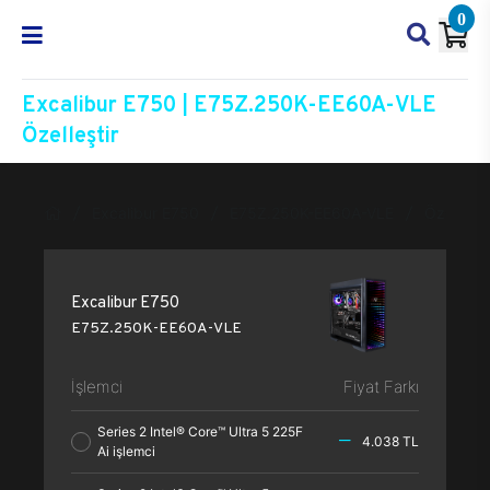
0
Excalibur E750 | E75Z.250K-EE60A-VLE
Özelleştir
Excalibur E750
E75Z.250K-EE60A-VLE
Özelleşti
Excalibur E750
E75Z.250K-EE60A-VLE
İşlemci
Fiyat Farkı
Series 2 Intel® Core™ Ultra 5 225F
4.038 TL
Ai işlemci