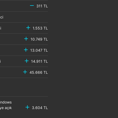
311 TL
emci
mci
1.553 TL
10.749 TL
13.047 TL
mci
14.911 TL
45.666 TL
Windows
ye açık
3.604 TL