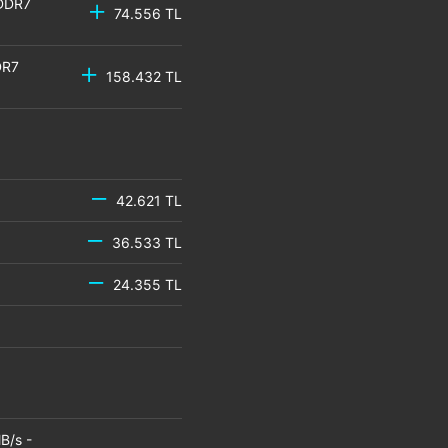
GDDR7
74.556 TL
DR7
158.432 TL
42.621 TL
36.533 TL
24.355 TL
B/s -