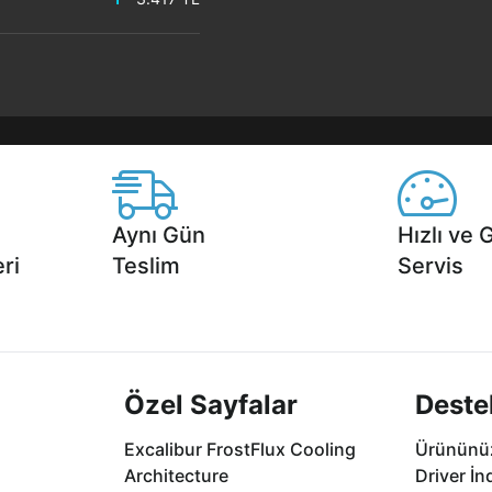
Aynı Gün
Hızlı ve 
ri
Teslim
Servis
2 aya varan
Seçili ürünlerde Aynı Gün Teslim!
1 Saatte servis,
.
seçenekleri Ca
Özel Sayfalar
Deste
Excalibur FrostFlux Cooling
Ürününüz
Architecture
Driver İn