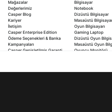
Mağazalar
Bilgisayar
Değerlerimiz
Notebook
Casper Blog
Dizüstü Bilgisayar
Kariyer
Masaüstü Bilgisaya
İletişim
Oyun Bilgisayarı
Casper Enterprise Edition
Gaming Laptop
Ödeme Seçenekleri & Banka
Dizüstü Oyun Bilgis
Kampanyaları
Masaüstü Oyun Bilg
Casper Genişletilmiş Garanti
Oyuncu Monitörü
Paketi
All In One Bilgisayar
İnternet sitemizden en verimli şekilde faydalanabilmeniz ve kulla
Ömür Boyu Performans Garantisi
Mini Pc Bilgisayar
edebilir, ayarlarınızdan çerezleri silebilir veya engelleyebilirsini
Kampanyalar
Bilgisayar Özelleşti
Kurumsal Çözümler
© 2021 - 2026 Casper Bilgisayar Sistemleri A.Ş. Tüm Hakları Sak