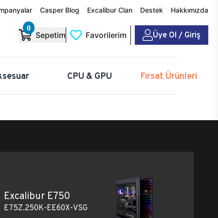
mpanyalar
Casper Blog
Excalibur Clan
Destek
Hakkımızda
0
Üye Ol / Giriş
Sepetim
Favorilerim
ksesuar
CPU & GPU
Fırsat Ürünleri
Excalibur E750
E75Z.250K-EE60X-VSG