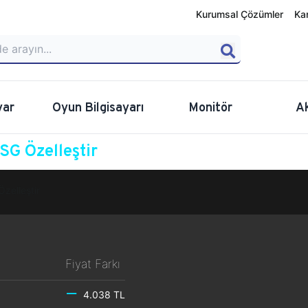
Kurumsal Çözümler
Ka
yar
Oyun Bilgisayarı
Monitör
A
G Özelleştir
Özelleştir
Fiyat Farkı
4.038 TL