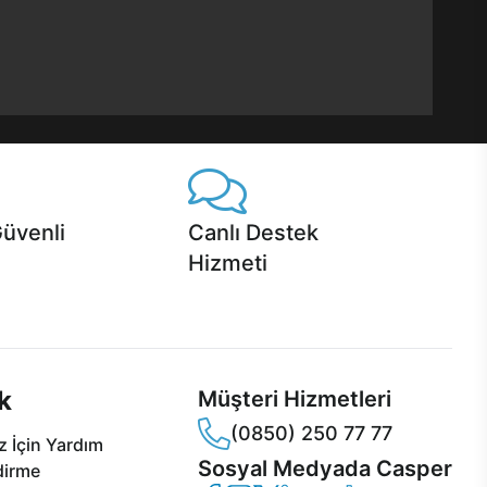
Güvenli
Canlı Destek
Hizmeti
 Jet servis ve Turbo servis
Ürünlerinizle ilgili Casper Canlı Destek
sper'da!
hizmeti her daim sizinle.
k
Müşteri Hizmetleri
(0850) 250 77 77
 İçin Yardım
Sosyal Medyada Casper
dirme