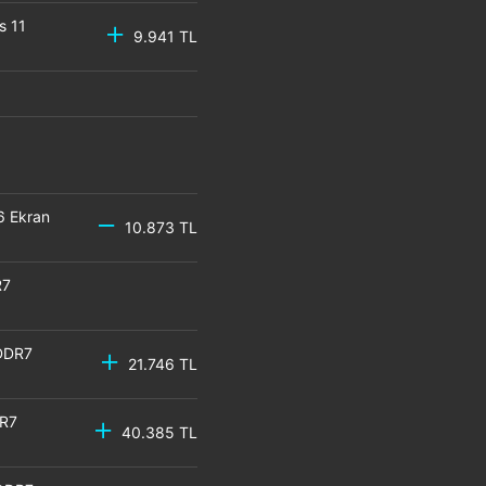
s 11
9.941 TL
6 Ekran
10.873 TL
R7
DDR7
21.746 TL
DR7
40.385 TL