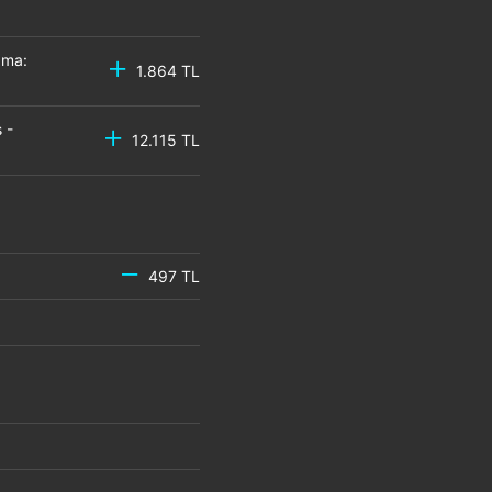
zma:
1.864 TL
 -
12.115 TL
497 TL