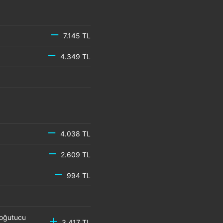
7.145 TL
4.349 TL
4.038 TL
2.609 TL
994 TL
Soğutucu
3.417 TL