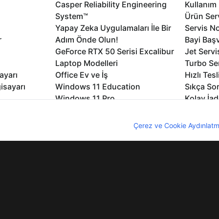
Casper Reliability Engineering
Kullanım 
System™
Ürün Serv
Yapay Zeka Uygulamaları İle Bir
Servis No
r
Adım Önde Olun!
Bayi Baş
GeForce RTX 50 Serisi Excalibur
Jet Servi
Laptop Modelleri
Turbo Se
ayarı
Office Ev ve İş
Hızlı Tes
isayarı
Windows 11 Education
Sıkça Sor
Windows 11 Pro
Kolay İad
Windows 11
Müşteri H
nıcı deneyimini geliştirebilmek için internet sitemizde çerezler kullan
Microsoft Copilot
Yedek Pa
z. Çerezler hakkında detaylı bilgi almak için
Çerez ve Cookie Aydınlatm
Excalibur Duvar Kağıtları
Logo ve 
rme
Nirvana Duvar Kağıtları
Yasal Ger
lıdır
KVKK
Çerez Politikası
Bilgi Güvenliği
Bi