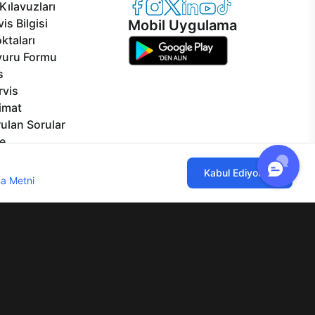
Casper Facebook
Casper Instagram
Casper Twitter
Casper LinkedIn
Casper YouTube
Casper TikTok
Kılavuzları
is Bilgisi
Mobil Uygulama
ktaları
vuru Formu
s
rvis
limat
ulan Sorular
e
izmetleri
ılmaktadır. Çerez kullanımını kabul
Kabul Ediyorum
rçalar
a Metni
'ni incelemenizi rica ederiz.
Görseller
eklilikler
lgi Toplumu Hizmetleri
Mesafeli Satış Sözleşmesi
Aydınlatma Metni