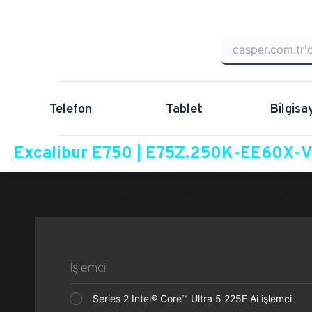
Telefon
Tablet
Bilgisa
Excalibur E750 | E75Z.250K-EE60X-VS
Anasayfa
Excalibur E750
E75Z.250K-EE60X-VSG
İşlemci
Series 2 Intel® Core™ Ultra 5 225F Ai işlemci