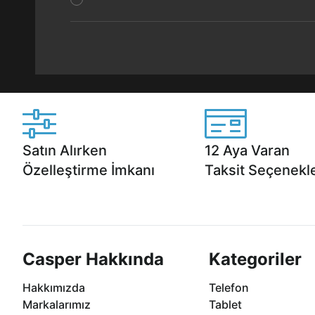
Satın Alırken
12 Aya Varan
Özelleştirme İmkanı
Taksit Seçenekle
Casper ürünlerini satın alırken ihtiyacınıza
Anlaşmalı kredi kartlarına 1
göre özelleştirebilirsiniz.
taksit seçenekleri Casper'da
Casper Hakkında
Kategoriler
Hakkımızda
Telefon
Markalarımız
Tablet