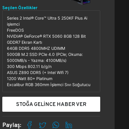
Seçilen Özellikler
Series 2 Intel® Core™ Ultra 5 250KF Plus Ai
işlemci
FreeDOS
NVIDIA® GeForce® RTX 5060 8GB 128 Bit
GDDR7 Ekran Kartı
64GB DDR5 4800MHZ UDIMM
500GB M.2 SSD PCle 4.0 (PCle; Okuma:
5000MB/s - Yazma: 4100MB/s)
300 Mbps 802.11 b/g/n
ASUS Z890 DDR5 (+ Intel Wifi 7)
1200 Watt 80+ Platinum
Excalibur RGB 360mm İşlemci Sıvı Soğutucu
STOĞA GELİNCE HABER VER
Paylaş: