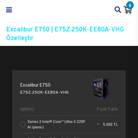
0
Excalibur E750 | E75Z.250K-EE80A-VHG
Özelleştir
Excalibur E750
E75Z.250K-EE80A-VHG
Özelleşti
Excalibur E750
E75Z.250K-EE80A-VHG
İşlemci
Fiyat Farkı
Series 2 Intel® Core™ Ultra 5 225F
5.592 TL
Ai işlemci