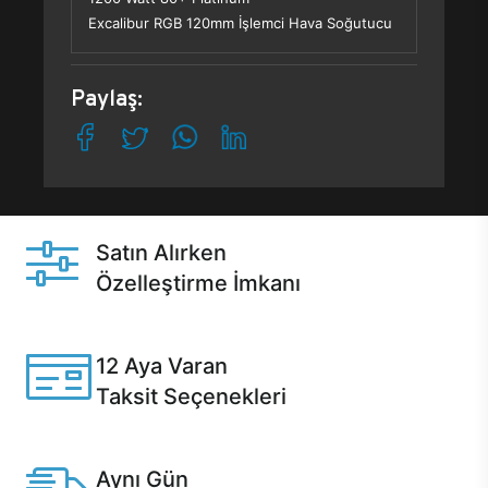
Excalibur RGB 120mm İşlemci Hava Soğutucu
Paylaş:
Satın Alırken
Özelleştirme İmkanı
Casper ürünlerini satın alırken ihtiyacınıza göre
özelleştirebilirsiniz.
12 Aya Varan
Taksit Seçenekleri
Anlaşmalı kredi kartlarına 12 aya varan taksit seçenekleri
Casper'da.
Aynı Gün