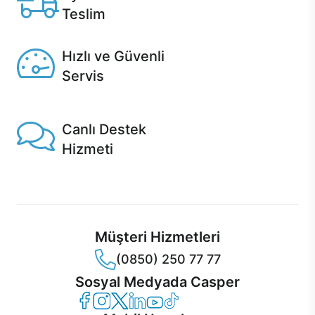
Teslim
Seçili ürünlerde Aynı Gün Teslim!
Hızlı ve Güvenli
Servis
1 Saatte servis, Jet servis ve Turbo servis seçenekleri
Casper'da!
Canlı Destek
Hizmeti
Ürünlerinizle ilgili Casper Canlı Destek hizmeti her daim
sizinle.
Müşteri Hizmetleri
(0850) 250 77 77
Sosyal Medyada Casper
Casper Facebook
Casper Instagram
Casper Twitter
Casper LinkedIn
Casper YouTube
Casper TikTok