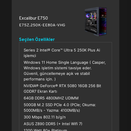
Excalibur E750
E75Z.250K-EE80A-VHG
Seçilen Özellikler
Series 2 Intel® Core™ Ultra 5 250K Plus Ai
işlemci
Windows 11 Home Single Language ( Casper,
Windows işletim sistemi tavsiye eder.
Güvenli, güncellemeye açık ve stabil
performans için. )
NVIDIA® GeForce® RTX 5080 16GB 256 Bit
GDDR7 Ekran Kartı
64GB DDR5 4800MHZ UDIMM
500GB M.2 SSD PCle 4.0 (PCle; Okuma:
5000MB/s - Yazma: 4100MB/s)
300 Mbps 802.11 b/g/n
ASUS Z890 DDR5 (+ Intel Wifi 7)
1200 Watt 80+ Platinum