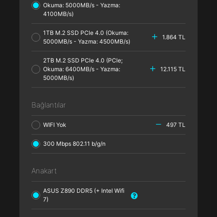
Okuma: 5000MB/s - Yazma:
4100MB/s)
1TB M.2 SSD PCle 4.0 (Okuma:
1.864 TL
5000MB/s - Yazma: 4500MB/s)
2TB M.2 SSD PCle 4.0 (PCle;
Okuma: 6400MB/s - Yazma:
12.115 TL
5000MB/s)
Bağlantılar
WIFI Yok
497 TL
300 Mbps 802.11 b/g/n
Anakart
ASUS Z890 DDR5 (+ Intel Wifi
7)