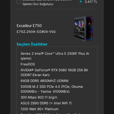
3.417 TL
İşlemci Sıvı Soğutucu
Excalibur E750
E75Z.250K-EE80X-VSG
Seçilen Özellikler
Series 2 Intel® Core™ Ultra 5 250KF Plus Ai
işlemci
FreeDOS
NVIDIA® GeForce® RTX 5080 16GB 256 Bit
GDDR7 Ekran Kartı
64GB DDR5 4800MHZ UDIMM
500GB M.2 SSD PCle 4.0 (PCle; Okuma:
5000MB/s - Yazma: 4100MB/s)
300 Mbps 802.11 b/g/n
ASUS Z890 DDR5 (+ Intel Wifi 7)
1200 Watt 80+ Platinum