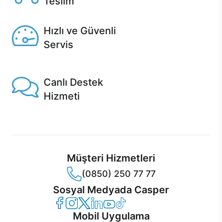
Teslim
Seçili ürünlerde Aynı Gün Teslim!
Hızlı ve Güvenli
Servis
1 Saatte servis, Jet servis ve Turbo servis seçenekleri
Casper'da!
Canlı Destek
Hizmeti
Ürünlerinizle ilgili Casper Canlı Destek hizmeti her daim
sizinle.
Müşteri Hizmetleri
(0850) 250 77 77
Sosyal Medyada Casper
Casper Facebook
Casper Instagram
Casper Twitter
Casper LinkedIn
Casper YouTube
Casper TikTok
Mobil Uygulama