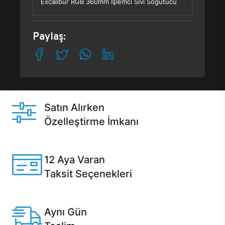
Excalibur RGB 360mm İşlemci Sıvı Soğutucu
Paylaş:
Satın Alırken
Özelleştirme İmkanı
Casper ürünlerini satın alırken ihtiyacınıza göre
özelleştirebilirsiniz.
12 Aya Varan
Taksit Seçenekleri
Anlaşmalı kredi kartlarına 12 aya varan taksit seçenekleri
Casper'da.
Aynı Gün