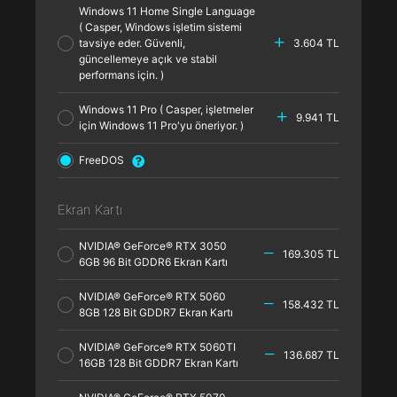
Windows 11 Home Single Language
( Casper, Windows işletim sistemi
tavsiye eder. Güvenli,
3.604 TL
güncellemeye açık ve stabil
performans için. )
Windows 11 Pro ( Casper, işletmeler
9.941 TL
için Windows 11 Pro'yu öneriyor. )
FreeDOS
Ekran Kartı
NVIDIA® GeForce® RTX 3050
169.305 TL
6GB 96 Bit GDDR6 Ekran Kartı
NVIDIA® GeForce® RTX 5060
158.432 TL
8GB 128 Bit GDDR7 Ekran Kartı
NVIDIA® GeForce® RTX 5060TI
136.687 TL
16GB 128 Bit GDDR7 Ekran Kartı