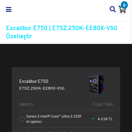
0
Excalibur E750 | E75Z.250K-EE80X-VSG
Özelleştir
Excalibur E750
E75Z.250K-EE80X-VSG
Özelleşti
Excalibur E750
E75Z.250K-EE80X-VSG
İşlemci
Fiyat Farkı
Series 2 Intel® Core™ Ultra 5 225F
4.038 TL
Ai işlemci