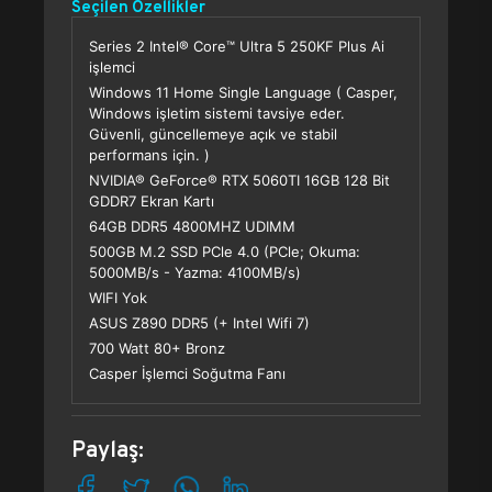
Seçilen Özellikler
Series 2 Intel® Core™ Ultra 5 250KF Plus Ai
işlemci
Windows 11 Home Single Language ( Casper,
Windows işletim sistemi tavsiye eder.
Güvenli, güncellemeye açık ve stabil
performans için. )
NVIDIA® GeForce® RTX 5060TI 16GB 128 Bit
GDDR7 Ekran Kartı
64GB DDR5 4800MHZ UDIMM
500GB M.2 SSD PCle 4.0 (PCle; Okuma:
5000MB/s - Yazma: 4100MB/s)
WIFI Yok
ASUS Z890 DDR5 (+ Intel Wifi 7)
700 Watt 80+ Bronz
Casper İşlemci Soğutma Fanı
Paylaş: