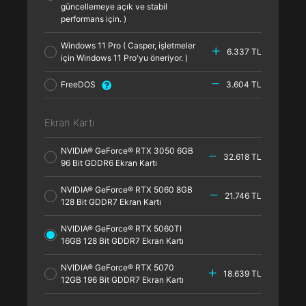
güncellemeye açık ve stabil
performans için. )
Windows 11 Pro ( Casper, işletmeler
6.337 TL
için Windows 11 Pro'yu öneriyor. )
FreeDOS
3.604 TL
Ekran Kartı
NVIDIA® GeForce® RTX 3050 6GB
32.618 TL
96 Bit GDDR6 Ekran Kartı
NVIDIA® GeForce® RTX 5060 8GB
21.746 TL
128 Bit GDDR7 Ekran Kartı
NVIDIA® GeForce® RTX 5060TI
16GB 128 Bit GDDR7 Ekran Kartı
NVIDIA® GeForce® RTX 5070
18.639 TL
12GB 196 Bit GDDR7 Ekran Kartı