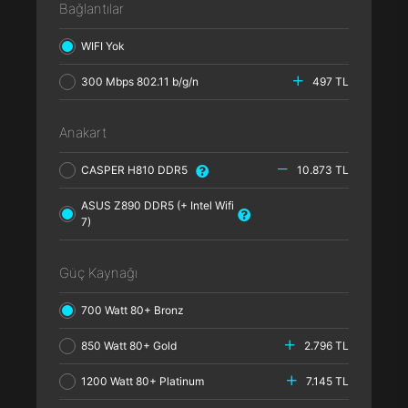
Bağlantılar
WIFI Yok
300 Mbps 802.11 b/g/n
497 TL
Anakart
CASPER H810 DDR5
10.873 TL
ASUS Z890 DDR5 (+ Intel Wifi
7)
Güç Kaynağı
700 Watt 80+ Bronz
850 Watt 80+ Gold
2.796 TL
1200 Watt 80+ Platinum
7.145 TL