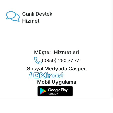
1 Saatte servis, Jet servis ve Turbo servis seçenekleri
Casper'da!
Canlı Destek
Hizmeti
Ürünlerinizle ilgili Casper Canlı Destek hizmeti her daim
sizinle.
Müşteri Hizmetleri
(0850) 250 77 77
Sosyal Medyada Casper
Casper Facebook
Casper Instagram
Casper Twitter
Casper LinkedIn
Casper YouTube
Casper TikTok
Mobil Uygulama
İnternet sitemizden en verimli şekilde faydalanabilmeniz ve
kullanıcı deneyimini geliştirebilmek için internet sitemizde