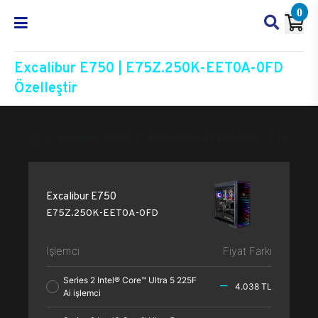
0
Excalibur E750 | E75Z.250K-EET0A-0FD
Özelleştir
Excalibur E750
E75Z.250K-EET0A-0FD
Özelleşti
Excalibur E750
E75Z.250K-EET0A-0FD
İşlemci
Fiyat Farkı
Series 2 Intel® Core™ Ultra 5 225F
4.038 TL
Ai işlemci