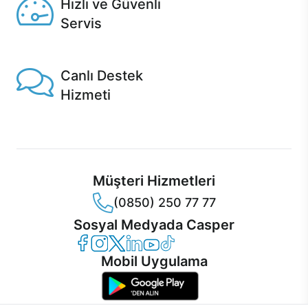
Hızlı ve Güvenli
Servis
1 Saatte servis, Jet servis ve Turbo servis seçenekleri
Casper'da!
Canlı Destek
Hizmeti
Ürünlerinizle ilgili Casper Canlı Destek hizmeti her daim
sizinle.
Müşteri Hizmetleri
(0850) 250 77 77
Sosyal Medyada Casper
Casper Facebook
Casper Instagram
Casper Twitter
Casper LinkedIn
Casper YouTube
Casper TikTok
Mobil Uygulama