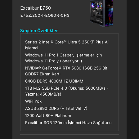
Excalibur E750
E75Z.250K-EQ80R-0HG
Seçilen Özellikler
Series 2 Intel® Core™ Ultra 5 250KF Plus Ai
işlemci
Windows 11 Pro ( Casper, işletmeler için
Windows 11 Pro'yu öneriyor. )
NVIDIA® GeForce® RTX 5080 16GB 256 Bit
GDDR7 Ekran Kartı
64GB DDR5 4800MHZ UDIMM
1TB M.2 SSD PCle 4.0 (Okuma: 5000MB/s -
Yazma: 4500MB/s)
WIFI Yok
ASUS Z890 DDR5 (+ Intel Wifi 7)
1200 Watt 80+ Platinum
Excalibur RGB 120mm İşlemci Hava Soğutucu