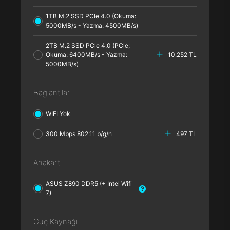
1TB M.2 SSD PCle 4.0 (Okuma:
5000MB/s - Yazma: 4500MB/s)
2TB M.2 SSD PCle 4.0 (PCle;
Okuma: 6400MB/s - Yazma:
10.252 TL
5000MB/s)
Bağlantılar
WIFI Yok
300 Mbps 802.11 b/g/n
497 TL
Anakart
ASUS Z890 DDR5 (+ Intel Wifi
7)
Güç Kaynağı