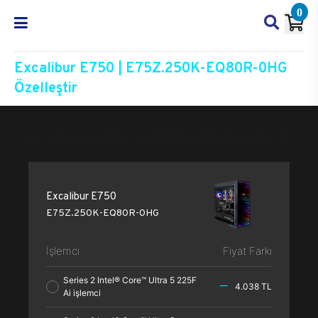
0
Excalibur E750 | E75Z.250K-EQ80R-0HG
Özelleştir
Excalibur E750
E75Z.250K-EQ80R-0HG
Özelleşt
Excalibur E750
E75Z.250K-EQ80R-0HG
İşlemci
Fiyat Farkı
Series 2 Intel® Core™ Ultra 5 225F
4.038 TL
Ai işlemci