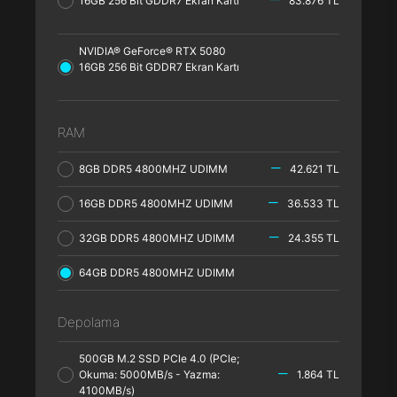
16GB 256 Bit GDDR7 Ekran Kartı
83.876 TL
NVIDIA® GeForce® RTX 5080
16GB 256 Bit GDDR7 Ekran Kartı
RAM
8GB DDR5 4800MHZ UDIMM
42.621 TL
16GB DDR5 4800MHZ UDIMM
36.533 TL
32GB DDR5 4800MHZ UDIMM
24.355 TL
64GB DDR5 4800MHZ UDIMM
Depolama
500GB M.2 SSD PCle 4.0 (PCle;
Okuma: 5000MB/s - Yazma:
1.864 TL
4100MB/s)