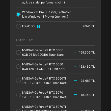
açık ve stabil performans için. )
Windows 11 Pro ( Casper, işletmeler
için Windows 11 Pro'yu öneriyor. )
FreeDOS
9.941 TL
Ekran Kartı
NVIDIA® GeForce® RTX 3050
169.305 TL
6GB 96 Bit GDDR6 Ekran Kartı
NVIDIA® GeForce® RTX 5060
158.432 TL
8GB 128 Bit GDDR7 Ekran Kartı
NVIDIA® GeForce® RTX 5060TI
136.687 TL
16GB 128 Bit GDDR7 Ekran Kartı
NVIDIA® GeForce® RTX 5070
118.048 TL
12GB 196 Bit GDDR7 Ekran Kartı
NVIDIA® GeForce® RTX 5070TI