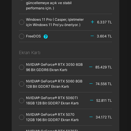
güncellemeye açık ve stabil
performans için. )
Windows 11 Pro ( Casper, işletmeler
6.337 TL
için Windows 11 Pro'yu öneriyor. )
FreeDOS
3.604 TL
Ekran Kartı
NVIDIA® GeForce® RTX 3050 6GB
85.429 TL
96 Bit GDDR6 Ekran Kartı
NVIDIA® GeForce® RTX 5060 8GB
74.556 TL
128 Bit GDDR7 Ekran Kartı
NVIDIA® GeForce® RTX 5060TI
52.811 TL
16GB 128 Bit GDDR7 Ekran Kartı
NVIDIA® GeForce® RTX 5070
34.172 TL
12GB 196 Bit GDDR7 Ekran Kartı