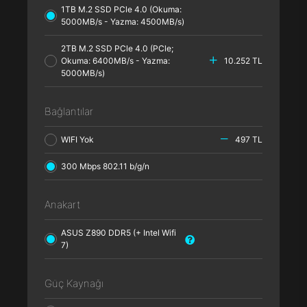
1TB M.2 SSD PCle 4.0 (Okuma:
5000MB/s - Yazma: 4500MB/s)
2TB M.2 SSD PCle 4.0 (PCle;
Okuma: 6400MB/s - Yazma:
10.252 TL
5000MB/s)
Bağlantılar
WIFI Yok
497 TL
300 Mbps 802.11 b/g/n
Anakart
ASUS Z890 DDR5 (+ Intel Wifi
7)
Güç Kaynağı