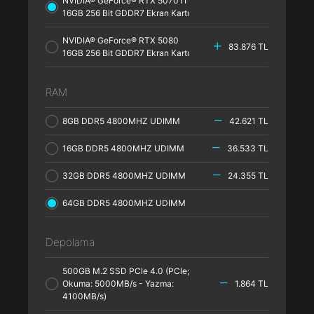
NVIDIA® GeForce® RTX 5070TI
16GB 256 Bit GDDR7 Ekran Kartı
NVIDIA® GeForce® RTX 5080
83.876 TL
16GB 256 Bit GDDR7 Ekran Kartı
RAM
8GB DDR5 4800MHZ UDIMM
42.621 TL
16GB DDR5 4800MHZ UDIMM
36.533 TL
32GB DDR5 4800MHZ UDIMM
24.355 TL
64GB DDR5 4800MHZ UDIMM
Depolama
500GB M.2 SSD PCle 4.0 (PCle;
Okuma: 5000MB/s - Yazma:
1.864 TL
4100MB/s)