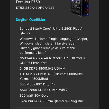
Excalibur E750
E75Z.250K-EQP0A-VSE
Seçilen Özellikler
Series 2 Intel® Core™ Ultra 5 250K Plus Ai
işlemci
Windows 11 Home Single Language ( Casper,
Windows işletim sistemi tavsiye eder.
Güvenli, güncellemeye açık ve stabil
performans için. )
NVIDIA® GeForce® RTX 5070TI 16GB 256 Bit
GDDR7 Ekran Kartı
64GB DDR5 4800MHZ UDIMM
1TB M.2 SSD PCle 4.0 (Okuma: 5000MB/s -
Yazma: 4500MB/s)
300 Mbps 802.11 b/g/n
ASUS Z890 DDR5 (+ Intel Wifi 7)
850 Watt 80+ Gold
Excalibur RGB 360mm İşlemci Sıvı Soğutucu