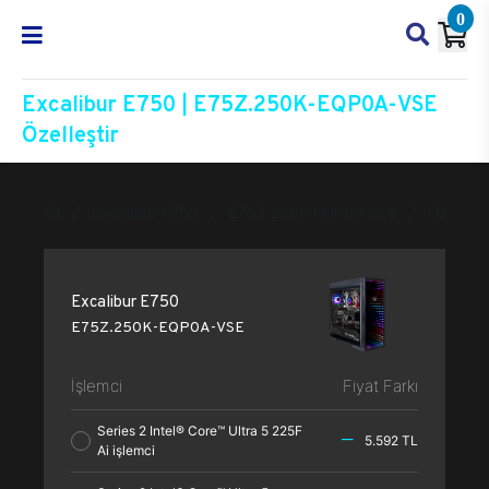
0
Excalibur E750 | E75Z.250K-EQP0A-VSE
Özelleştir
Excalibur E750
E75Z.250K-EQP0A-VSE
Özelleşti
Excalibur E750
E75Z.250K-EQP0A-VSE
İşlemci
Fiyat Farkı
Series 2 Intel® Core™ Ultra 5 225F
5.592 TL
Ai işlemci