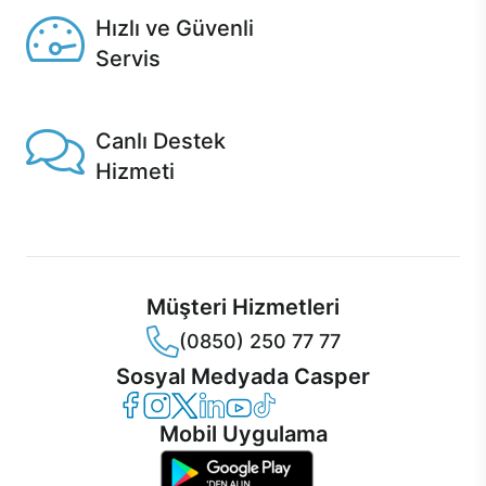
Hızlı ve Güvenli
Servis
1 Saatte servis, Jet servis ve Turbo servis seçenekleri
Casper'da!
Canlı Destek
Hizmeti
Ürünlerinizle ilgili Casper Canlı Destek hizmeti her daim
sizinle.
Müşteri Hizmetleri
(0850) 250 77 77
Sosyal Medyada Casper
Casper Facebook
Casper Instagram
Casper Twitter
Casper LinkedIn
Casper YouTube
Casper TikTok
Mobil Uygulama