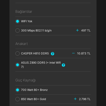
Bağlantılar
WIFI Yok
300 Mbps 802.11 b/g/n
497 TL
Anakart
CASPER H810 DDR5
10.873 TL
ASUS Z890 DDR5 (+ Intel Wifi
7)
Güç Kaynağı
700 Watt 80+ Bronz
850 Watt 80+ Gold
2.796 TL