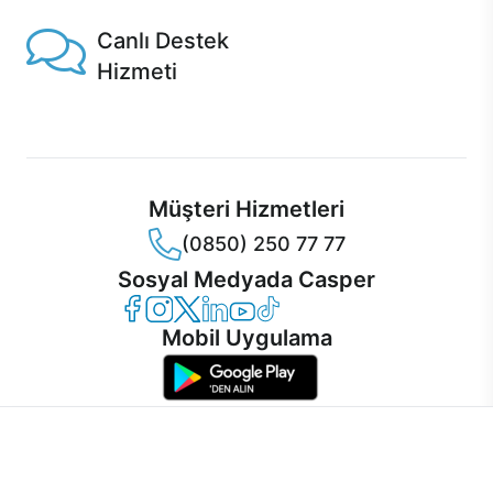
Canlı Destek
Hizmeti
Ürünlerinizle ilgili Casper Canlı Destek hizmeti her daim
sizinle.
Müşteri Hizmetleri
(0850) 250 77 77
Sosyal Medyada Casper
Casper Facebook
Casper Instagram
Casper Twitter
Casper LinkedIn
Casper YouTube
Casper TikTok
Mobil Uygulama
İnternet sitemizden en verimli şekilde faydalanabilmeniz ve
kullanıcı deneyimini geliştirebilmek için internet sitemizde
© 2021 - 2026 Casper Bilgisayar Sistemleri A.Ş. Tüm Hakları Saklıdır
çerezler kullanılmaktadır. Çerez kullanımını kabul edebilir,