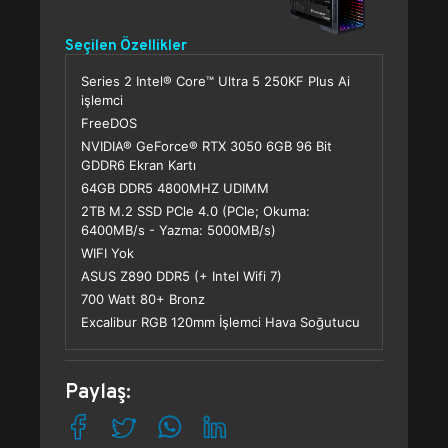
Seçilen Özellikler
Series 2 Intel® Core™ Ultra 5 250KF Plus Ai
işlemci
FreeDOS
NVIDIA® GeForce® RTX 3050 6GB 96 Bit
GDDR6 Ekran Kartı
64GB DDR5 4800MHZ UDIMM
2TB M.2 SSD PCle 4.0 (PCle; Okuma:
6400MB/s - Yazma: 5000MB/s)
WIFI Yok
ASUS Z890 DDR5 (+ Intel Wifi 7)
700 Watt 80+ Bronz
Excalibur RGB 120mm İşlemci Hava Soğutucu
Paylaş: