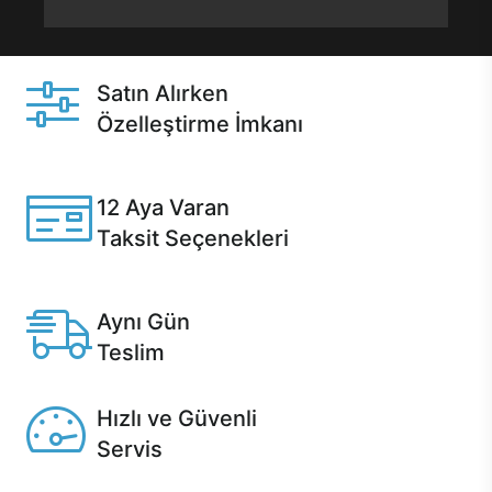
Satın Alırken
Özelleştirme İmkanı
Casper ürünlerini satın alırken ihtiyacınıza göre
özelleştirebilirsiniz.
12 Aya Varan
Taksit Seçenekleri
Anlaşmalı kredi kartlarına 12 aya varan taksit seçenekleri
Casper'da.
Aynı Gün
Teslim
Seçili ürünlerde Aynı Gün Teslim!
Hızlı ve Güvenli
Servis
1 Saatte servis, Jet servis ve Turbo servis seçenekleri
Casper'da!