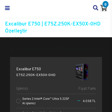
0
Excalibur E750 | E75Z.250K-EX50X-0HD
Özelleştir
Excalibur E750
E75Z.250K-EX50X-0HD
Özelleşti
Excalibur E750
E75Z.250K-EX50X-0HD
İşlemci
Fiyat Farkı
Series 2 Intel® Core™ Ultra 5 225F
4.038 TL
Ai işlemci