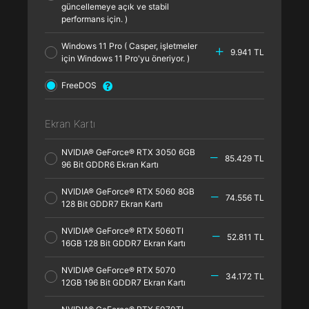
güncellemeye açık ve stabil
performans için. )
Windows 11 Pro ( Casper, işletmeler
9.941 TL
için Windows 11 Pro'yu öneriyor. )
FreeDOS
Ekran Kartı
NVIDIA® GeForce® RTX 3050 6GB
85.429 TL
96 Bit GDDR6 Ekran Kartı
NVIDIA® GeForce® RTX 5060 8GB
74.556 TL
128 Bit GDDR7 Ekran Kartı
NVIDIA® GeForce® RTX 5060TI
52.811 TL
16GB 128 Bit GDDR7 Ekran Kartı
NVIDIA® GeForce® RTX 5070
34.172 TL
12GB 196 Bit GDDR7 Ekran Kartı