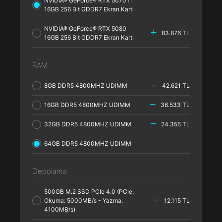
NVIDIA® GeForce® RTX 5070TI
16GB 256 Bit GDDR7 Ekran Kartı
NVIDIA® GeForce® RTX 5080
83.876 TL
16GB 256 Bit GDDR7 Ekran Kartı
RAM
8GB DDR5 4800MHZ UDIMM
42.621 TL
16GB DDR5 4800MHZ UDIMM
36.533 TL
32GB DDR5 4800MHZ UDIMM
24.355 TL
64GB DDR5 4800MHZ UDIMM
Depolama
500GB M.2 SSD PCle 4.0 (PCle;
Okuma: 5000MB/s - Yazma:
12.115 TL
4100MB/s)