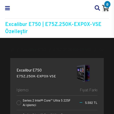
0
Excalibur E750 | E75Z.250K-EXP0X-VSE
Özelleştir
Excalibur E750
E75Z.250K-EXP0X-VSE
Özelleşti
Excalibur E750
E75Z.250K-EXP0X-VSE
İşlemci
Fiyat Farkı
Series 2 Intel® Core™ Ultra 5 225F
5.592 TL
Ai işlemci