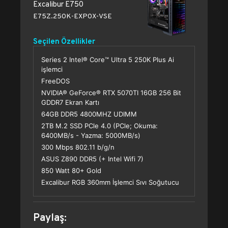
Excalibur E750
E75Z.250K-EXP0X-VSE
Seçilen Özellikler
Series 2 Intel® Core™ Ultra 5 250K Plus Ai
işlemci
FreeDOS
NVIDIA® GeForce® RTX 5070TI 16GB 256 Bit
GDDR7 Ekran Kartı
64GB DDR5 4800MHZ UDIMM
2TB M.2 SSD PCle 4.0 (PCle; Okuma:
6400MB/s - Yazma: 5000MB/s)
300 Mbps 802.11 b/g/n
ASUS Z890 DDR5 (+ Intel Wifi 7)
850 Watt 80+ Gold
Excalibur RGB 360mm İşlemci Sıvı Soğutucu
Paylaş: