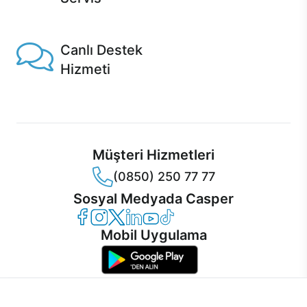
1 Saatte servis, Jet servis ve Turbo servis seçenekleri
Casper'da!
Canlı Destek
Hizmeti
Ürünlerinizle ilgili Casper Canlı Destek hizmeti her daim
sizinle.
Müşteri Hizmetleri
(0850) 250 77 77
Sosyal Medyada Casper
Casper Facebook
Casper Instagram
Casper Twitter
Casper LinkedIn
Casper YouTube
Casper TikTok
Mobil Uygulama
İnternet sitemizden en verimli şekilde faydalanabilmeniz ve