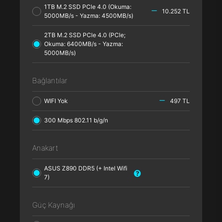
1TB M.2 SSD PCle 4.0 (Okuma:
10.252 TL
5000MB/s - Yazma: 4500MB/s)
2TB M.2 SSD PCle 4.0 (PCle;
Okuma: 6400MB/s - Yazma:
5000MB/s)
Bağlantılar
WIFI Yok
497 TL
300 Mbps 802.11 b/g/n
Anakart
ASUS Z890 DDR5 (+ Intel Wifi
7)
Güç Kaynağı