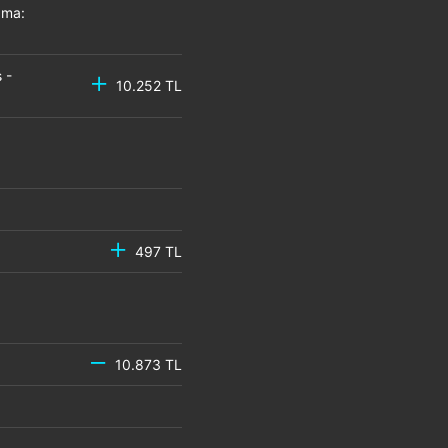
zma:
 -
10.252 TL
497 TL
10.873 TL