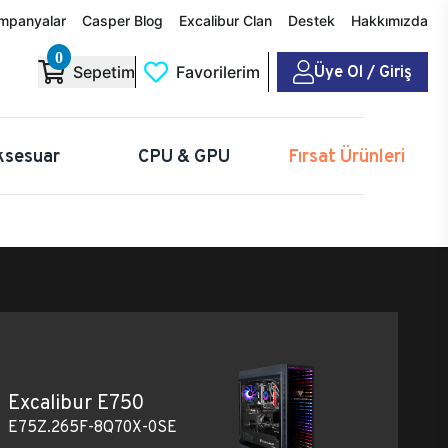
mpanyalar
Casper Blog
Excalibur Clan
Destek
Hakkımızda
0
Üye Ol / Giriş
Sepetim
Favorilerim
ksesuar
CPU & GPU
Fırsat Ürünleri
Excalibur E750
E75Z.265F-8Q70X-0SE