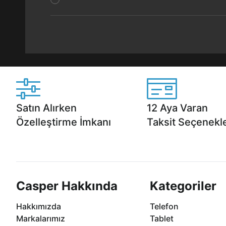
Satın Alırken
12 Aya Varan
Özelleştirme İmkanı
Taksit Seçenekle
Casper ürünlerini satın alırken ihtiyacınıza
Anlaşmalı kredi kartlarına 1
göre özelleştirebilirsiniz.
taksit seçenekleri Casper'da
Casper Hakkında
Kategoriler
Hakkımızda
Telefon
Markalarımız
Tablet