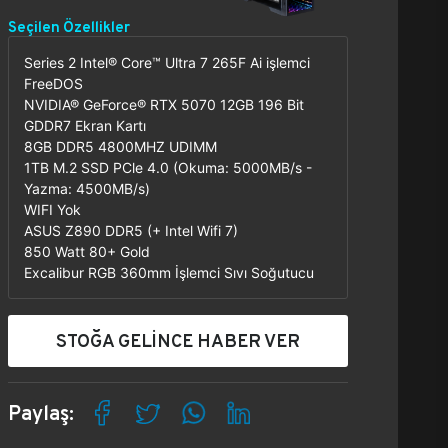
Seçilen Özellikler
Series 2 Intel® Core™ Ultra 7 265F Ai işlemci
FreeDOS
NVIDIA® GeForce® RTX 5070 12GB 196 Bit
GDDR7 Ekran Kartı
8GB DDR5 4800MHZ UDIMM
1TB M.2 SSD PCle 4.0 (Okuma: 5000MB/s -
Yazma: 4500MB/s)
WIFI Yok
ASUS Z890 DDR5 (+ Intel Wifi 7)
850 Watt 80+ Gold
Excalibur RGB 360mm İşlemci Sıvı Soğutucu
STOĞA GELİNCE HABER VER
Paylaş: