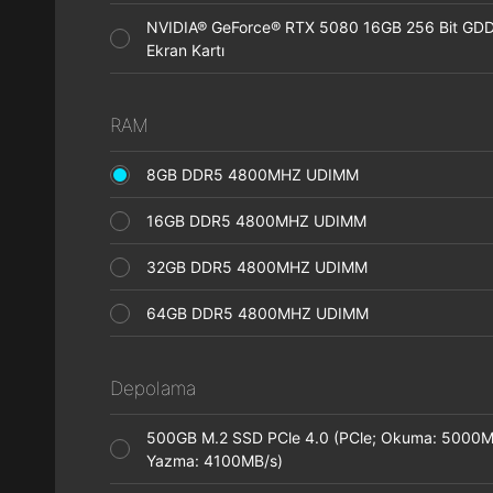
NVIDIA® GeForce® RTX 5080 16GB 256 Bit GD
Ekran Kartı
RAM
8GB DDR5 4800MHZ UDIMM
16GB DDR5 4800MHZ UDIMM
32GB DDR5 4800MHZ UDIMM
64GB DDR5 4800MHZ UDIMM
Depolama
500GB M.2 SSD PCle 4.0 (PCle; Okuma: 5000M
Yazma: 4100MB/s)