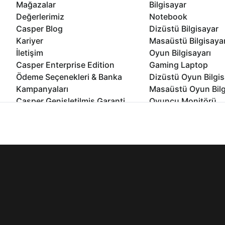
Mağazalar
Bilgisayar
Değerlerimiz
Notebook
Casper Blog
Dizüstü Bilgisayar
Kariyer
Masaüstü Bilgisaya
İletişim
Oyun Bilgisayarı
Casper Enterprise Edition
Gaming Laptop
Ödeme Seçenekleri & Banka
Dizüstü Oyun Bilgis
Kampanyaları
Masaüstü Oyun Bilg
Casper Genişletilmiş Garanti
Oyuncu Monitörü
Paketi
All In One Bilgisayar
İnternet sitemizden en verimli şekilde faydalanabilmeniz ve kulla
Ömür Boyu Performans Garantisi
Mini Pc Bilgisayar
edebilir, ayarlarınızdan çerezleri silebilir veya engelleyebilirsini
Kampanyalar
Bilgisayar Özelleşti
Kurumsal Çözümler
© 2021 - 2026 Casper Bilgisayar Sistemleri A.Ş. Tüm Hakları Sak