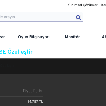
Kurumsal Çözümler
Ka
yar
Oyun Bilgisayarı
Monitör
A
E Özelleştir
Özelleştir
Fiyat Farkı
14.787 TL