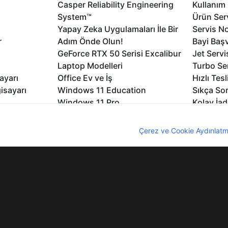
Casper Reliability Engineering
Kullanım 
System™
Ürün Serv
Yapay Zeka Uygulamaları İle Bir
Servis No
r
Adım Önde Olun!
Bayi Baş
GeForce RTX 50 Serisi Excalibur
Jet Servi
Laptop Modelleri
Turbo Se
ayarı
Office Ev ve İş
Hızlı Tes
isayarı
Windows 11 Education
Sıkça Sor
Windows 11 Pro
Kolay İad
Windows 11
Müşteri H
nıcı deneyimini geliştirebilmek için internet sitemizde çerezler kullan
Microsoft Copilot
Yedek Pa
z. Çerezler hakkında detaylı bilgi almak için
Çerez ve Cookie Aydınlatm
Excalibur Duvar Kağıtları
Logo ve 
rme
Nirvana Duvar Kağıtları
Yasal Ger
lıdır
KVKK
Çerez Politikası
Bilgi Güvenliği
Bi