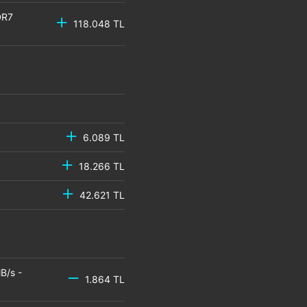
DR7
118.048 TL
6.089 TL
18.266 TL
42.621 TL
B/s -
1.864 TL