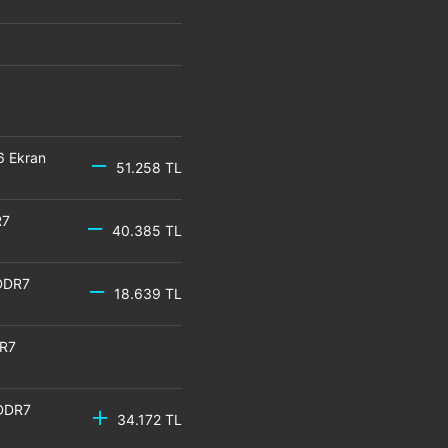
6 Ekran
51.258 TL
R7
40.385 TL
DDR7
18.639 TL
DR7
GDDR7
34.172 TL