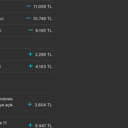
11.059 TL
emci
10.749 TL
mci
9.195 TL
2.299 TL
mci
4.163 TL
Windows
ye açık
3.604 TL
s 11
9.941 TL