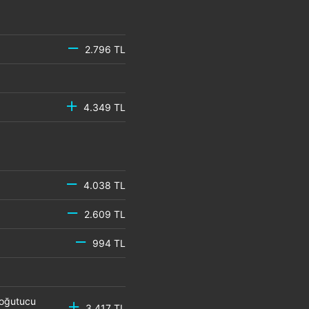
2.796 TL
4.349 TL
4.038 TL
2.609 TL
994 TL
Soğutucu
3.417 TL