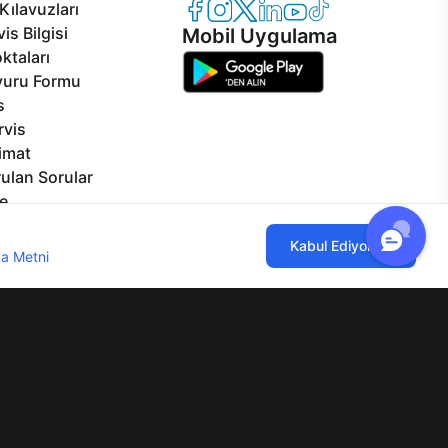
Casper Facebook
Casper Instagram
Casper Twitter
Casper LinkedIn
Casper YouTube
Casper TikTok
Kılavuzları
is Bilgisi
Mobil Uygulama
ktaları
vuru Formu
s
rvis
limat
ulan Sorular
e
izmetleri
ılmaktadır. Çerez kullanımını kabul
Kabul Ediyorum
rçalar
a Metni
'ni incelemenizi rica ederiz.
Görseller
eklilikler
lgi Toplumu Hizmetleri
Mesafeli Satış Sözleşmesi
Aydınlatma Metni