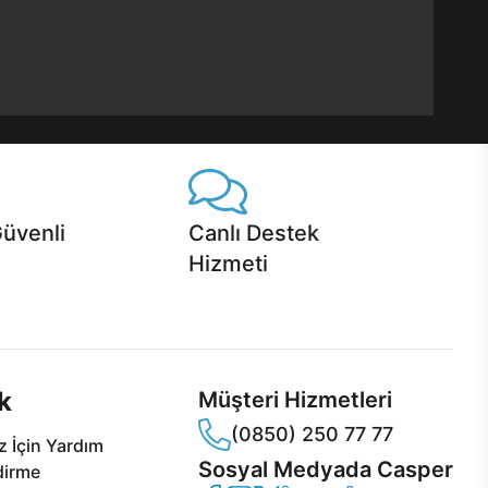
Güvenli
Canlı Destek
Hizmeti
 Jet servis ve Turbo servis
Ürünlerinizle ilgili Casper Canlı Destek
sper'da!
hizmeti her daim sizinle.
k
Müşteri Hizmetleri
(0850) 250 77 77
 İçin Yardım
Sosyal Medyada Casper
dirme