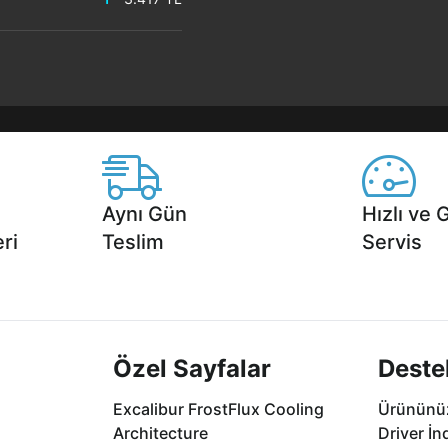
Aynı Gün
Hızlı ve 
ri
Teslim
Servis
2 aya varan
Seçili ürünlerde Aynı Gün Teslim!
1 Saatte servis,
.
seçenekleri Ca
Özel Sayfalar
Deste
Excalibur FrostFlux Cooling
Ürününüz
Architecture
Driver İn