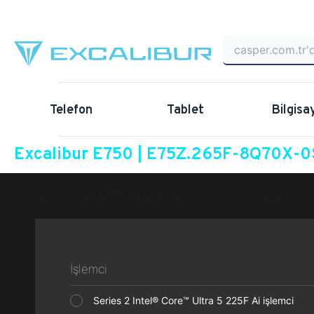
Telefon
Tablet
Bilgisa
Excalibur E750 | E75Z.265F-8Q70X-0S
Anasayfa
Excalibur E750
E75Z.265F-8Q70X-0SE
İşlemci
Series 2 Intel® Core™ Ultra 5 225F Ai işlemci