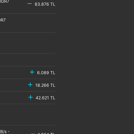
GDDR7
83.876 TL
DR7
6.089 TL
18.266 TL
42.621 TL
B/s -