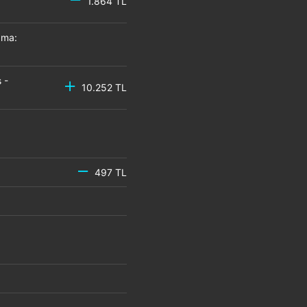
1.864 TL
zma:
 -
10.252 TL
497 TL