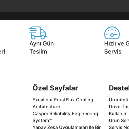
Aynı Gün
Hızlı ve 
ri
Teslim
Servis
2 aya varan
Seçili ürünlerde Aynı Gün Teslim!
1 Saatte servis,
.
seçenekleri Ca
Özel Sayfalar
Deste
Excalibur FrostFlux Cooling
Ürününüz
Architecture
Driver İn
Casper Reliability Engineering
Kullanım 
System™
Ürün Serv
Yapay Zeka Uygulamaları İle Bir
Servis No