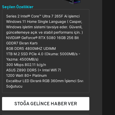
Seçilen Özellikler
Series 2 Intel® Core™ Ultra 7 265F Ai işlemci
Windows 11 Home Single Language ( Casper,
Windows işletim sistemi tavsiye eder. Güvenli,
güncellemeye açık ve stabil performans için. )
NVIDIA® GeForce® RTX 5080 16GB 256 Bit
GDDR7 Ekran Kartı
8GB DDR5 4800MHZ UDIMM
1TB M.2 SSD PCle 4.0 (Okuma: 5000MB/s -
Yazma: 4500MB/s)
300 Mbps 802.11 b/g/n
ASUS Z890 DDR5 (+ Intel Wifi 7)
1200 Watt 80+ Platinum
Excalibur LED Ekranlı RGB 360mm İşlemci Sıvı
Soğutucu
STOĞA GELİNCE HABER VER