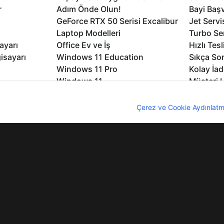
r
Adım Önde Olun!
Bayi Baş
GeForce RTX 50 Serisi Excalibur
Jet Servi
Laptop Modelleri
Turbo Se
ayarı
Office Ev ve İş
Hızlı Tes
isayarı
Windows 11 Education
Sıkça Sor
Windows 11 Pro
Kolay İad
Windows 11
Müşteri H
Microsoft Copilot
Yedek Pa
nıcı deneyimini geliştirebilmek için internet sitemizde çerezler kullan
Excalibur Duvar Kağıtları
Logo ve 
z. Çerezler hakkında detaylı bilgi almak için
Çerez ve Cookie Aydınlatm
rme
Nirvana Duvar Kağıtları
Yasal Ger
lıdır
KVKK
Çerez Politikası
Bilgi Güvenliği
Bi