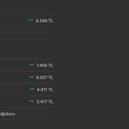
4.349 TL
7.456 TL
6.027 TL
4.411 TL
3.417 TL
 Soğutucu