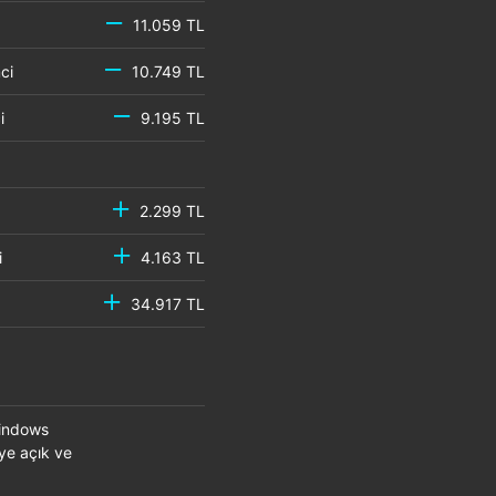
11.059 TL
emci
10.749 TL
mci
9.195 TL
2.299 TL
mci
4.163 TL
34.917 TL
Windows
eye açık ve