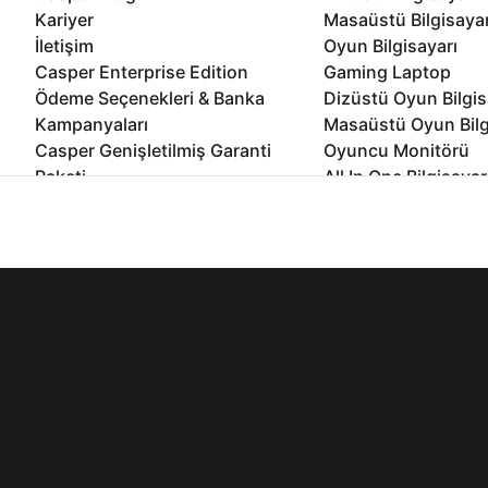
Kariyer
Masaüstü Bilgisaya
İletişim
Oyun Bilgisayarı
Casper Enterprise Edition
Gaming Laptop
Ödeme Seçenekleri & Banka
Dizüstü Oyun Bilgis
Kampanyaları
Masaüstü Oyun Bilg
Casper Genişletilmiş Garanti
Oyuncu Monitörü
Paketi
All In One Bilgisayar
Ömür Boyu Performans Garantisi
Mini Pc Bilgisayar
İnternet sitemizden en verimli şekilde faydalanabilmeniz ve kulla
Kampanyalar
edebilir, ayarlarınızdan çerezleri silebilir veya engelleyebilirsini
Bilgisayar Özelleşti
Kurumsal Çözümler
© 2021 - 2026 Casper Bilgisayar Sistemleri A.Ş. Tüm Hakları Sak