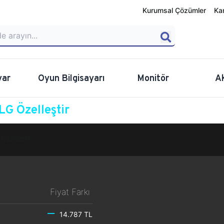
Kurumsal Çözümler
Ka
yar
Oyun Bilgisayarı
Monitör
A
G Özelleştir
Özelleştir
Fiyat Farkı
14.787 TL