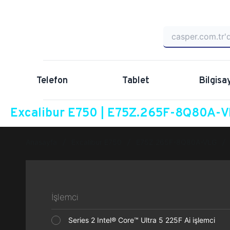
Telefon
Tablet
Bilgisa
Excalibur E750 | E75Z.265F-8Q80A-VL
Anasayfa
Excalibur E750
E75Z.265F-8Q80A-VLG
İşlemci
Series 2 Intel® Core™ Ultra 5 225F Ai işlemci