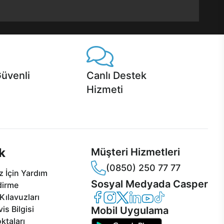
Güvenli
Canlı Destek
Hizmeti
 Jet servis ve Turbo servis
Ürünlerinizle ilgili Casper Canlı Destek
sper'da!
hizmeti her daim sizinle.
k
Müşteri Hizmetleri
(0850) 250 77 77
 İçin Yardım
Sosyal Medyada Casper
dirme
Casper Facebook
Casper Instagram
Casper Twitter
Casper LinkedIn
Casper YouTube
Casper TikTok
Kılavuzları
is Bilgisi
Mobil Uygulama
ktaları