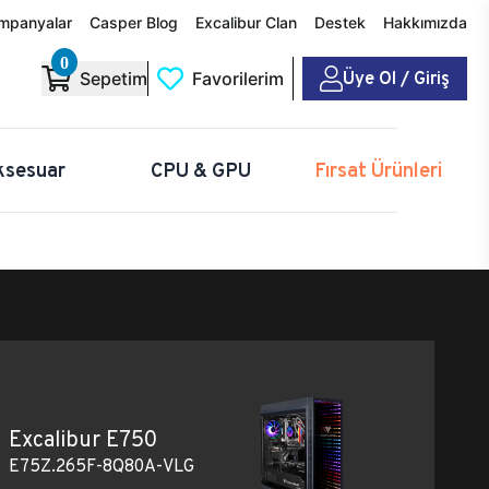
mpanyalar
Casper Blog
Excalibur Clan
Destek
Hakkımızda
0
Üye Ol / Giriş
Sepetim
Favorilerim
ksesuar
CPU & GPU
Fırsat Ürünleri
Excalibur E750
E75Z.265F-8Q80A-VLG