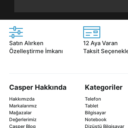
Satın Alırken
12 Aya Varan
Özelleştirme İmkanı
Taksit Seçenekle
Casper ürünlerini satın alırken ihtiyacınıza
Anlaşmalı kredi kartlarına 1
göre özelleştirebilirsiniz.
taksit seçenekleri Casper'da
Casper Hakkında
Kategoriler
Hakkımızda
Telefon
Markalarımız
Tablet
Mağazalar
Bilgisayar
Değerlerimiz
Notebook
Casper Blog
Dizüstü Bilgisayar