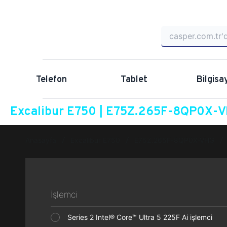
Telefon
Tablet
Bilgisa
Excalibur E750 | E75Z.265F-8QP0X-VH
Anasayfa
Excalibur E750
E75Z.265F-8QP0X-VHG
İşlemci
Series 2 Intel® Core™ Ultra 5 225F Ai işlemci