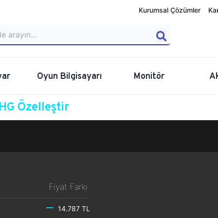
Kurumsal Çözümler
Ka
yar
Oyun Bilgisayarı
Monitör
A
G Özelleştir
Özelleştir
Fiyat Farkı
14.787 TL