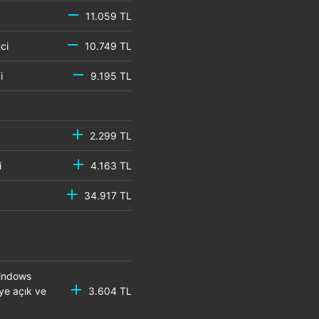
11.059 TL
emci
10.749 TL
mci
9.195 TL
2.299 TL
mci
4.163 TL
34.917 TL
Windows
eye açık ve
3.604 TL