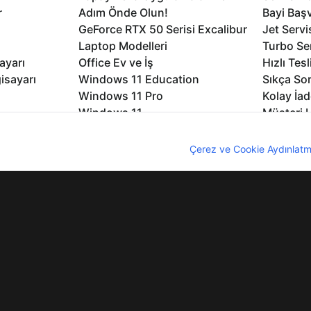
r
Adım Önde Olun!
Bayi Baş
GeForce RTX 50 Serisi Excalibur
Jet Servi
Laptop Modelleri
Turbo Se
ayarı
Office Ev ve İş
Hızlı Tes
isayarı
Windows 11 Education
Sıkça Sor
Windows 11 Pro
Kolay İad
Windows 11
Müşteri H
Microsoft Copilot
Yedek Pa
nıcı deneyimini geliştirebilmek için internet sitemizde çerezler kullan
Excalibur Duvar Kağıtları
Logo ve 
z. Çerezler hakkında detaylı bilgi almak için
Çerez ve Cookie Aydınlatm
rme
Nirvana Duvar Kağıtları
Yasal Ger
lıdır
KVKK
Çerez Politikası
Bilgi Güvenliği
Bi