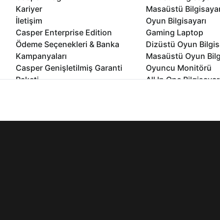
Kariyer
Masaüstü Bilgisaya
İletişim
Oyun Bilgisayarı
Casper Enterprise Edition
Gaming Laptop
Ödeme Seçenekleri & Banka
Dizüstü Oyun Bilgis
Kampanyaları
Masaüstü Oyun Bilg
Casper Genişletilmiş Garanti
Oyuncu Monitörü
Paketi
All In One Bilgisayar
Ömür Boyu Performans Garantisi
Mini Pc Bilgisayar
İnternet sitemizden en verimli şekilde faydalanabilmeniz ve kulla
Kampanyalar
edebilir, ayarlarınızdan çerezleri silebilir veya engelleyebilirsini
Bilgisayar Özelleşti
Kurumsal Çözümler
© 2021 - 2026 Casper Bilgisayar Sistemleri A.Ş. Tüm Hakları Sak