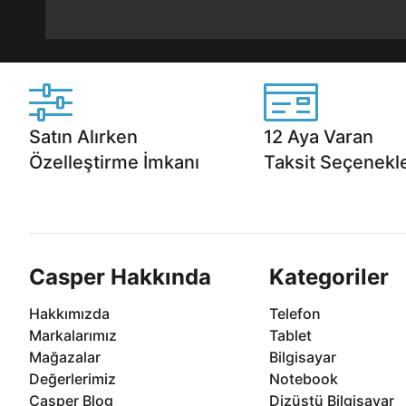
Satın Alırken
12 Aya Varan
Özelleştirme İmkanı
Taksit Seçenekle
Casper ürünlerini satın alırken ihtiyacınıza
Anlaşmalı kredi kartlarına 1
göre özelleştirebilirsiniz.
taksit seçenekleri Casper'da
Casper Hakkında
Kategoriler
Hakkımızda
Telefon
Markalarımız
Tablet
Mağazalar
Bilgisayar
Değerlerimiz
Notebook
Casper Blog
Dizüstü Bilgisayar