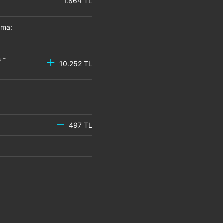
1.864 TL
zma:
 -
10.252 TL
497 TL