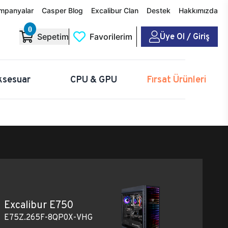
mpanyalar
Casper Blog
Excalibur Clan
Destek
Hakkımızda
0
Üye Ol / Giriş
Sepetim
Favorilerim
ksesuar
CPU & GPU
Fırsat Ürünleri
Excalibur E750
E75Z.265F-8QP0X-VHG