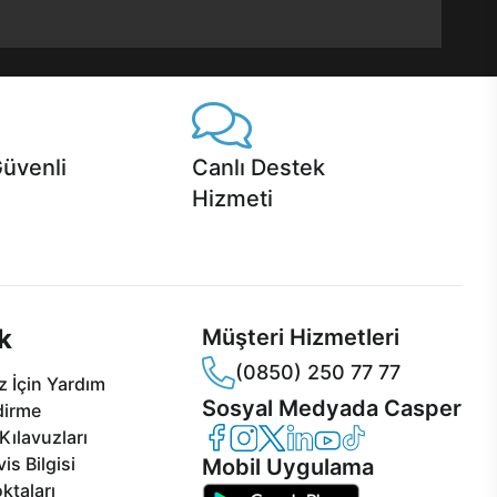
Güvenli
Canlı Destek
Hizmeti
 Jet servis ve Turbo servis
Ürünlerinizle ilgili Casper Canlı Destek
sper'da!
hizmeti her daim sizinle.
k
Müşteri Hizmetleri
(0850) 250 77 77
 İçin Yardım
Sosyal Medyada Casper
dirme
Casper Facebook
Casper Instagram
Casper Twitter
Casper LinkedIn
Casper YouTube
Casper TikTok
Kılavuzları
is Bilgisi
Mobil Uygulama
ktaları