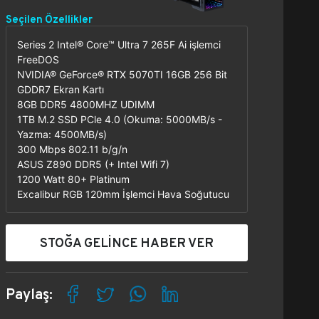
Seçilen Özellikler
Series 2 Intel® Core™ Ultra 7 265F Ai işlemci
FreeDOS
NVIDIA® GeForce® RTX 5070TI 16GB 256 Bit
GDDR7 Ekran Kartı
8GB DDR5 4800MHZ UDIMM
1TB M.2 SSD PCle 4.0 (Okuma: 5000MB/s -
Yazma: 4500MB/s)
300 Mbps 802.11 b/g/n
ASUS Z890 DDR5 (+ Intel Wifi 7)
1200 Watt 80+ Platinum
Excalibur RGB 120mm İşlemci Hava Soğutucu
STOĞA GELİNCE HABER VER
Paylaş: