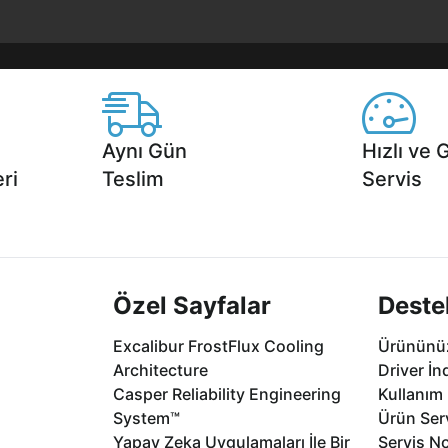
Aynı Gün
Hızlı ve 
ri
Teslim
Servis
2 aya varan
Seçili ürünlerde Aynı Gün Teslim!
1 Saatte servis,
.
seçenekleri Ca
Özel Sayfalar
Deste
Excalibur FrostFlux Cooling
Ürününüz
Architecture
Driver İn
Casper Reliability Engineering
Kullanım 
System™
Ürün Serv
Yapay Zeka Uygulamaları İle Bir
Servis No