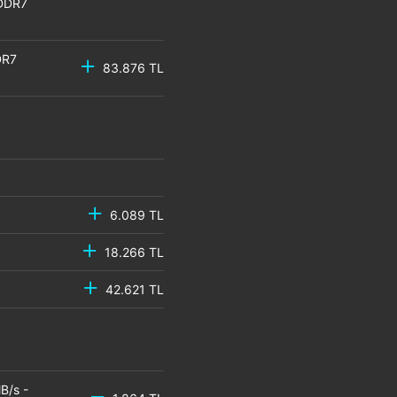
GDDR7
DR7
83.876 TL
6.089 TL
18.266 TL
42.621 TL
B/s -