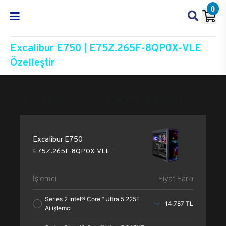
0
Excalibur E750 | E75Z.265F-8QP0X-VLE
Özelleştir
Excalibur E750
E75Z.265F-8QP0X-VLE
Özelleşti
Excalibur E750
E75Z.265F-8QP0X-VLE
İşlemci
Fiyat Farkı
Series 2 Intel® Core™ Ultra 5 225F
14.787 TL
Ai işlemci