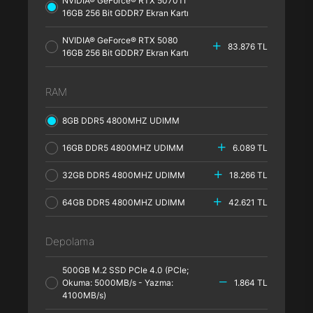
NVIDIA® GeForce® RTX 5070TI
16GB 256 Bit GDDR7 Ekran Kartı
NVIDIA® GeForce® RTX 5080
83.876 TL
16GB 256 Bit GDDR7 Ekran Kartı
RAM
8GB DDR5 4800MHZ UDIMM
16GB DDR5 4800MHZ UDIMM
6.089 TL
32GB DDR5 4800MHZ UDIMM
18.266 TL
64GB DDR5 4800MHZ UDIMM
42.621 TL
Depolama
500GB M.2 SSD PCle 4.0 (PCle;
Okuma: 5000MB/s - Yazma:
1.864 TL
4100MB/s)