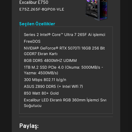
Excalibur E750
E75Z.265F-8QP0X-VLE
Seçilen Özellikler
Series 2 Intel® Core™ Ultra 7 265F Ai işlemci
FreeDOS
NVIDIA® GeForce® RTX 5070TI 16GB 256 Bit
GDDR7 Ekran Kartı
8GB DDR5 4800MHZ UDIMM
1TB M.2 SSD PCle 4.0 (Okuma: 5000MB/s -
Yazma: 4500MB/s)
300 Mbps 802.11 b/g/n
ASUS Z890 DDR5 (+ Intel Wifi 7)
850 Watt 80+ Gold
Excalibur LED Ekranlı RGB 360mm İşlemci Sıvı
Soğutucu
Paylaş: