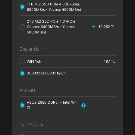
1TB M.2 SSD PCle 4.0 (Okuma:
5000MB/s - Yazma: 4500MB/s)
2TB M.2 SSD PCle 4.0 (PCle;
Okuma: 6400MB/s - Yazma:
10.252 TL
5000MB/s)
Bağlantılar
WIFI Yok
497 TL
300 Mbps 802.11 b/g/n
Anakart
ASUS Z890 DDR5 (+ Intel Wifi
7)
Güç Kaynağı