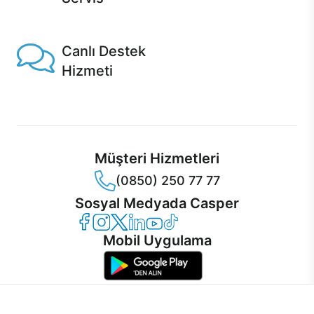
1 Saatte servis, Jet servis ve Turbo servis seçenekleri
Casper'da!
Canlı Destek
Hizmeti
Ürünlerinizle ilgili Casper Canlı Destek hizmeti her daim
sizinle.
Müşteri Hizmetleri
(0850) 250 77 77
Sosyal Medyada Casper
Casper Facebook
Casper Instagram
Casper Twitter
Casper LinkedIn
Casper YouTube
Casper TikTok
Mobil Uygulama
İnternet sitemizden en verimli şekilde faydalanabilmeniz ve