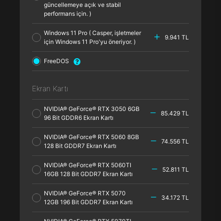
güncellemeye açık ve stabil
performans için. )
Windows 11 Pro ( Casper, işletmeler
9.941 TL
için Windows 11 Pro'yu öneriyor. )
FreeDOS
Ekran Kartı
NVIDIA® GeForce® RTX 3050 6GB
85.429 TL
96 Bit GDDR6 Ekran Kartı
NVIDIA® GeForce® RTX 5060 8GB
74.556 TL
128 Bit GDDR7 Ekran Kartı
NVIDIA® GeForce® RTX 5060TI
52.811 TL
16GB 128 Bit GDDR7 Ekran Kartı
NVIDIA® GeForce® RTX 5070
34.172 TL
12GB 196 Bit GDDR7 Ekran Kartı