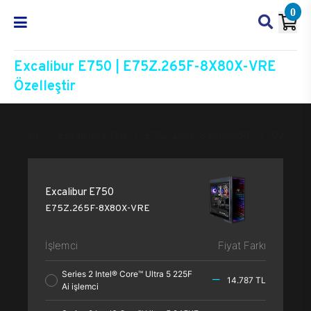
0
Excalibur E750 | E75Z.265F-8X80X-VRE
Özelleştir
Excalibur E750
E75Z.265F-8X80X-VRE
Özelleşti
Excalibur E750
E75Z.265F-8X80X-VRE
İşlemci
Fiyat Farkı
Series 2 Intel® Core™ Ultra 5 225F
14.787 TL
Ai işlemci