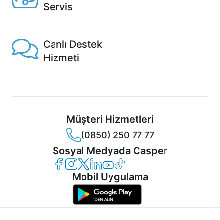
Servis
1 Saatte servis, Jet servis ve Turbo servis seçenekleri
Casper'da!
Canlı Destek
Hizmeti
Ürünlerinizle ilgili Casper Canlı Destek hizmeti her daim
sizinle.
Müşteri Hizmetleri
(0850) 250 77 77
Sosyal Medyada Casper
Casper Facebook
Casper Instagram
Casper Twitter
Casper LinkedIn
Casper YouTube
Casper TikTok
Mobil Uygulama