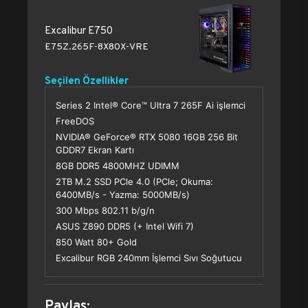
Excalibur E750
E75Z.265F-8X80X-VRE
Seçilen Özellikler
Series 2 Intel® Core™ Ultra 7 265F Ai işlemci
FreeDOS
NVIDIA® GeForce® RTX 5080 16GB 256 Bit
GDDR7 Ekran Kartı
8GB DDR5 4800MHZ UDIMM
2TB M.2 SSD PCle 4.0 (PCle; Okuma:
6400MB/s - Yazma: 5000MB/s)
300 Mbps 802.11 b/g/n
ASUS Z890 DDR5 (+ Intel Wifi 7)
850 Watt 80+ Gold
Excalibur RGB 240mm İşlemci Sıvı Soğutucu
Paylaş: