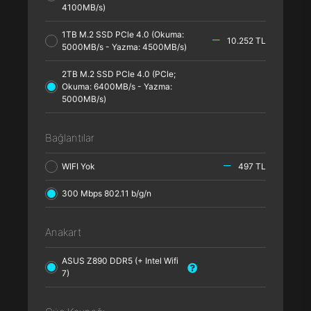
4100MB/s)
1TB M.2 SSD PCle 4.0 (Okuma:
10.252 TL
5000MB/s - Yazma: 4500MB/s)
2TB M.2 SSD PCle 4.0 (PCle;
Okuma: 6400MB/s - Yazma:
5000MB/s)
Bağlantılar
WIFI Yok
497 TL
300 Mbps 802.11 b/g/n
Anakart
ASUS Z890 DDR5 (+ Intel Wifi
7)