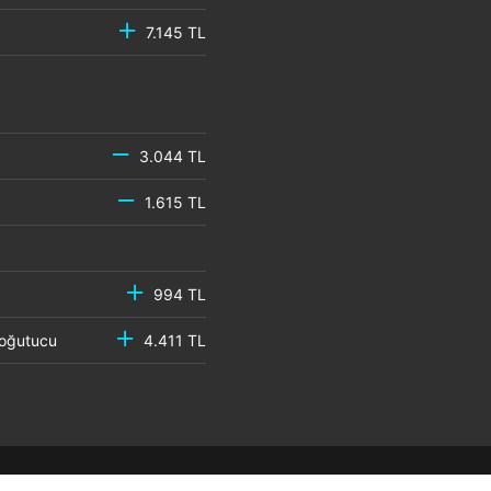
7.145 TL
3.044 TL
1.615 TL
994 TL
 Soğutucu
4.411 TL