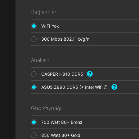
Bağlantılar
WIFI Yok
300 Mbps 802.11 b/g/n
Anakart
CASPER H810 DDR5
ASUS Z890 DDR5 (+ Intel Wifi 7)
Güç Kaynağı
700 Watt 80+ Bronz
850 Watt 80+ Gold