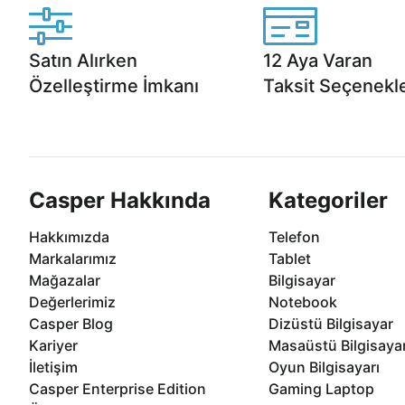
Satın Alırken
12 Aya Varan
Özelleştirme İmkanı
Taksit Seçenekle
Casper ürünlerini satın alırken ihtiyacınıza
Anlaşmalı kredi kartlarına 1
göre özelleştirebilirsiniz.
taksit seçenekleri Casper'da
Casper Hakkında
Kategoriler
Hakkımızda
Telefon
Markalarımız
Tablet
Mağazalar
Bilgisayar
Değerlerimiz
Notebook
Casper Blog
Dizüstü Bilgisayar
Kariyer
Masaüstü Bilgisaya
İletişim
Oyun Bilgisayarı
Casper Enterprise Edition
Gaming Laptop