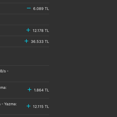
6.089 TL
12.178 TL
36.533 TL
B/s -
zma:
1.864 TL
 - Yazma:
12.115 TL