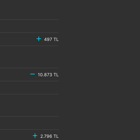
497 TL
10.873 TL
2.796 TL