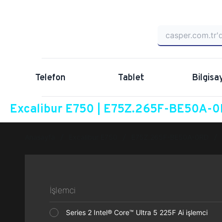
Telefon
Tablet
Bilgisa
Excalibur E750 | E75Z.265F-BE50A-0R
Anasayfa
Excalibur E750
E75Z.265F-BE50A-0RD
İşlemci
Series 2 Intel® Core™ Ultra 5 225F Ai işlemci