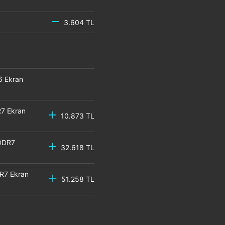
3.604 TL
6 Ekran
7 Ekran
10.873 TL
DDR7
32.618 TL
R7 Ekran
51.258 TL