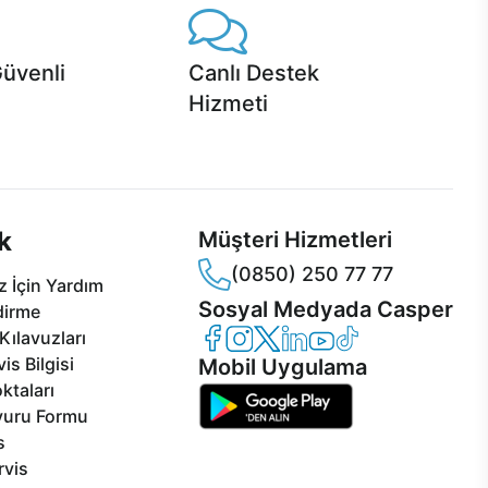
Güvenli
Canlı Destek
Hizmeti
 Jet servis ve Turbo servis
Ürünlerinizle ilgili Casper Canlı Destek
sper'da!
hizmeti her daim sizinle.
k
Müşteri Hizmetleri
(0850) 250 77 77
 İçin Yardım
Sosyal Medyada Casper
dirme
Casper Facebook
Casper Instagram
Casper Twitter
Casper LinkedIn
Casper YouTube
Casper TikTok
Kılavuzları
is Bilgisi
Mobil Uygulama
ktaları
vuru Formu
s
rvis