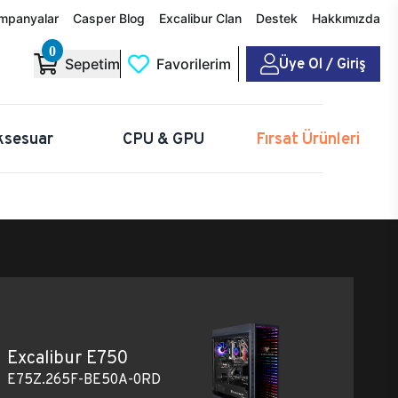
mpanyalar
Casper Blog
Excalibur Clan
Destek
Hakkımızda
0
Üye Ol / Giriş
Sepetim
Favorilerim
ksesuar
CPU & GPU
Fırsat Ürünleri
Excalibur E750
E75Z.265F-BE50A-0RD