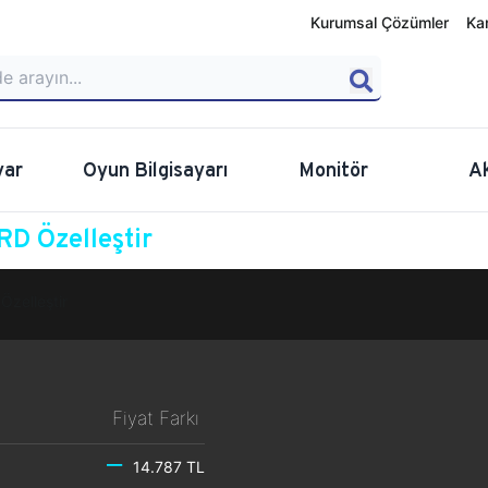
Kurumsal Çözümler
Ka
yar
Oyun Bilgisayarı
Monitör
A
D Özelleştir
Özelleştir
Fiyat Farkı
14.787 TL