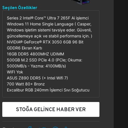
Seçilen Özellikler
Series 2 Intel® Core™ Ultra 7 265F Ai işlemci
Windows 11 Home Single Language ( Casper,
Windows işletim sistemi tavsiye eder. Güvenli,
güncellemeye açık ve stabil performans için. )
NVIDIA® GeForce® RTX 3050 6GB 96 Bit
GDDR6 Ekran Kartı
16GB DDR5 4800MHZ UDIMM
500GB M.2 SSD PCle 4.0 (PCle; Okuma:
5000MB/s - Yazma: 4100MB/s)
WIFI Yok
ASUS Z890 DDR5 (+ Intel Wifi 7)
700 Watt 80+ Bronz
Excalibur RGB 240mm İşlemci Sıvı Soğutucu
STOĞA GELİNCE HABER VER