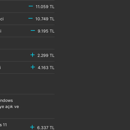
11.059 TL
emci
10.749 TL
mci
9.195 TL
2.299 TL
mci
4.163 TL
Windows
eye açık ve
s 11
6.337 TL