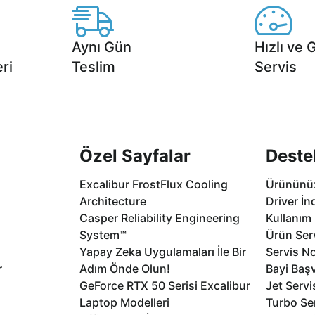
Aynı Gün
Hızlı ve 
ri
Teslim
Servis
2 aya varan
Seçili ürünlerde Aynı Gün Teslim!
1 Saatte servis,
.
seçenekleri Ca
Özel Sayfalar
Deste
Excalibur FrostFlux Cooling
Ürününüz
Architecture
Driver İn
Casper Reliability Engineering
Kullanım 
System™
Ürün Serv
Yapay Zeka Uygulamaları İle Bir
Servis No
r
Adım Önde Olun!
Bayi Baş
GeForce RTX 50 Serisi Excalibur
Jet Servi
Laptop Modelleri
Turbo Se