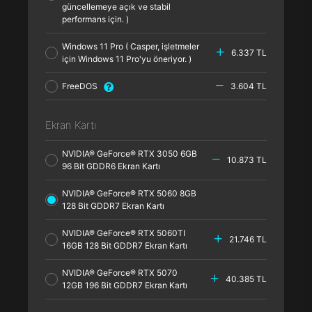
güncellemeye açık ve stabil
performans için. )
Windows 11 Pro ( Casper, işletmeler
6.337 TL
için Windows 11 Pro'yu öneriyor. )
FreeDOS
3.604 TL
Ekran Kartı
NVIDIA® GeForce® RTX 3050 6GB
10.873 TL
96 Bit GDDR6 Ekran Kartı
NVIDIA® GeForce® RTX 5060 8GB
128 Bit GDDR7 Ekran Kartı
NVIDIA® GeForce® RTX 5060TI
21.746 TL
16GB 128 Bit GDDR7 Ekran Kartı
NVIDIA® GeForce® RTX 5070
40.385 TL
12GB 196 Bit GDDR7 Ekran Kartı