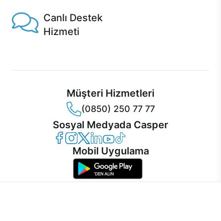
Canlı Destek
Hizmeti
Ürünlerinizle ilgili Casper Canlı Destek hizmeti her daim
sizinle.
Müşteri Hizmetleri
(0850) 250 77 77
Sosyal Medyada Casper
Casper Facebook
Casper Instagram
Casper Twitter
Casper LinkedIn
Casper YouTube
Casper TikTok
Mobil Uygulama
İnternet sitemizden en verimli şekilde faydalanabilmeniz ve
kullanıcı deneyimini geliştirebilmek için internet sitemizde
© 2021 - 2026 Casper Bilgisayar Sistemleri A.Ş. Tüm Hakları Saklıdır
çerezler kullanılmaktadır. Çerez kullanımını kabul edebilir,