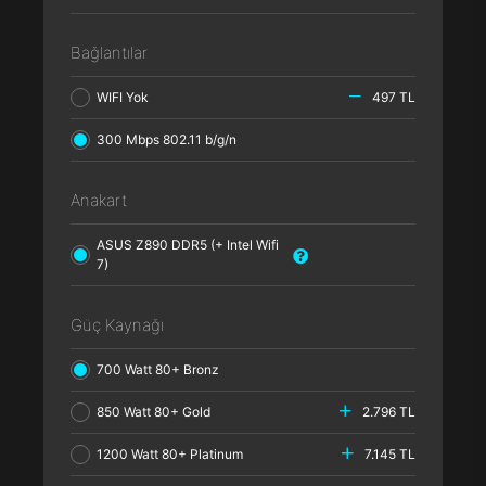
Bağlantılar
WIFI Yok
497 TL
300 Mbps 802.11 b/g/n
Anakart
ASUS Z890 DDR5 (+ Intel Wifi
7)
Güç Kaynağı
700 Watt 80+ Bronz
850 Watt 80+ Gold
2.796 TL
1200 Watt 80+ Platinum
7.145 TL