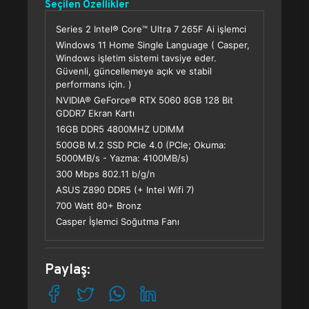
Seçilen Özellikler
Series 2 Intel® Core™ Ultra 7 265F Ai işlemci
Windows 11 Home Single Language ( Casper,
Windows işletim sistemi tavsiye eder.
Güvenli, güncellemeye açık ve stabil
performans için. )
NVIDIA® GeForce® RTX 5060 8GB 128 Bit
GDDR7 Ekran Kartı
16GB DDR5 4800MHZ UDIMM
500GB M.2 SSD PCle 4.0 (PCle; Okuma:
5000MB/s - Yazma: 4100MB/s)
300 Mbps 802.11 b/g/n
ASUS Z890 DDR5 (+ Intel Wifi 7)
700 Watt 80+ Bronz
Casper İşlemci Soğutma Fanı
Paylaş: