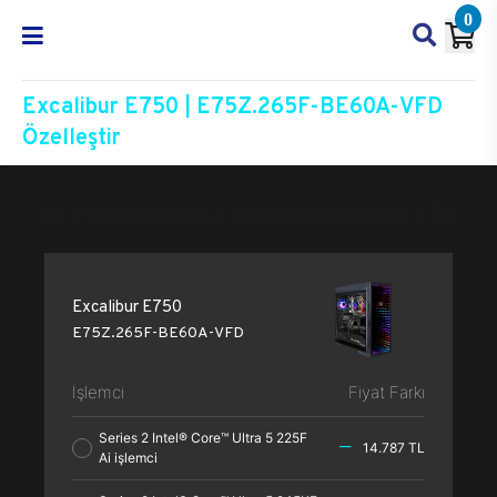
0
Excalibur E750 | E75Z.265F-BE60A-VFD
Özelleştir
Excalibur E750
E75Z.265F-BE60A-VFD
Özelleşti
Excalibur E750
E75Z.265F-BE60A-VFD
İşlemci
Fiyat Farkı
Series 2 Intel® Core™ Ultra 5 225F
14.787 TL
Ai işlemci