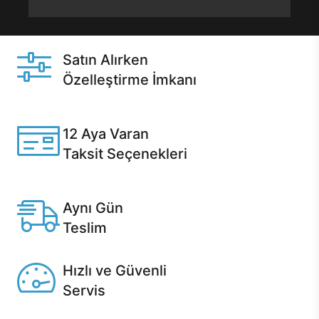
Satın Alırken
Özelleştirme İmkanı
Casper ürünlerini satın alırken ihtiyacınıza göre
özelleştirebilirsiniz.
12 Aya Varan
Taksit Seçenekleri
Anlaşmalı kredi kartlarına 12 aya varan taksit seçenekleri
Casper'da.
Aynı Gün
Teslim
Seçili ürünlerde Aynı Gün Teslim!
Hızlı ve Güvenli
Servis
1 Saatte servis, Jet servis ve Turbo servis seçenekleri
Casper'da!