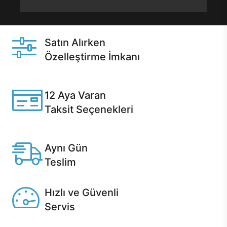
Satın Alırken
Özelleştirme İmkanı
Casper ürünlerini satın alırken ihtiyacınıza göre
özelleştirebilirsiniz.
12 Aya Varan
Taksit Seçenekleri
Anlaşmalı kredi kartlarına 12 aya varan taksit seçenekleri
Casper'da.
Aynı Gün
Teslim
Seçili ürünlerde Aynı Gün Teslim!
Hızlı ve Güvenli
Servis
1 Saatte servis, Jet servis ve Turbo servis seçenekleri
Casper'da!