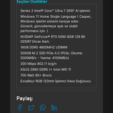
Seçilen Özellikler
Series 2 Intel® Core™ Ultra 7 265F Ai işlemci
Windows 11 Home Single Language ( Casper,
Windows işletim sistemi tavsiye eder.
Güvenli, güncellemeye açık ve stabil
performans için. )
NVIDIA® GeForce® RTX 5060 8GB 128 Bit
GDDR7 Ekran Kartı
16GB DDR5 4800MHZ UDIMM
500GB M.2 SSD PCle 4.0 (PCle; Okuma:
5000MB/s - Yazma: 4100MB/s)
300 Mbps 802.11 b/g/n
ASUS Z890 DDR5 (+ Intel Wifi 7)
700 Watt 80+ Bronz
Excalibur RGB 120mm İşlemci Hava Soğutucu
Paylaş: