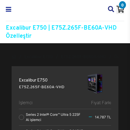
0
Excalibur E750 | E75Z.265F-BE60A-VHD
Özelleştir
Excalibur E750
E75Z.265F-BE60A-VHD
Özelleşt
Excalibur E750
E75Z.265F-BE60A-VHD
İşlemci
Fiyat Farkı
Series 2 Intel® Core™ Ultra 5 225F
14.787 TL
Ai işlemci