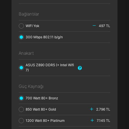
Bağlantılar
WIFI Yok
497 TL
300 Mbps 802.11 b/g/n
Anakart
ASUS Z890 DDR5 (+ Intel Wifi
7)
Güç Kaynağı
700 Watt 80+ Bronz
850 Watt 80+ Gold
2.796 TL
1200 Watt 80+ Platinum
7.145 TL