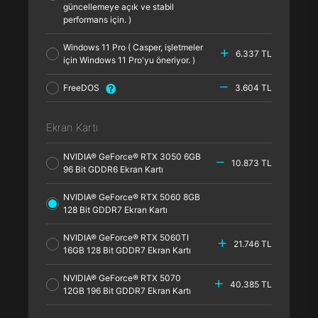
güncellemeye açık ve stabil
performans için. )
Windows 11 Pro ( Casper, işletmeler
6.337 TL
için Windows 11 Pro'yu öneriyor. )
FreeDOS
3.604 TL
Ekran Kartı
NVIDIA® GeForce® RTX 3050 6GB
10.873 TL
96 Bit GDDR6 Ekran Kartı
NVIDIA® GeForce® RTX 5060 8GB
128 Bit GDDR7 Ekran Kartı
NVIDIA® GeForce® RTX 5060TI
21.746 TL
16GB 128 Bit GDDR7 Ekran Kartı
NVIDIA® GeForce® RTX 5070
40.385 TL
12GB 196 Bit GDDR7 Ekran Kartı