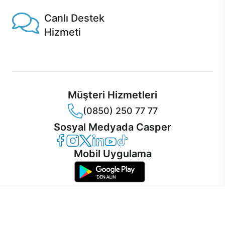
Canlı Destek
Hizmeti
Ürünlerinizle ilgili Casper Canlı Destek hizmeti her daim
sizinle.
Müşteri Hizmetleri
(0850) 250 77 77
Sosyal Medyada Casper
Casper Facebook
Casper Instagram
Casper Twitter
Casper LinkedIn
Casper YouTube
Casper TikTok
Mobil Uygulama
İnternet sitemizden en verimli şekilde faydalanabilmeniz ve
kullanıcı deneyimini geliştirebilmek için internet sitemizde
© 2021 - 2026 Casper Bilgisayar Sistemleri A.Ş. Tüm Hakları Saklıdır
çerezler kullanılmaktadır. Çerez kullanımını kabul edebilir,