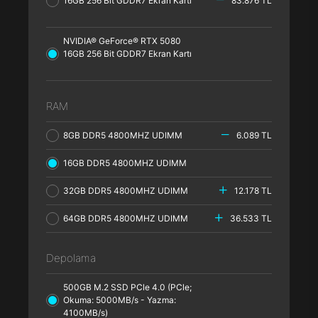
16GB 256 Bit GDDR7 Ekran Kartı
83.876 TL
NVIDIA® GeForce® RTX 5080
16GB 256 Bit GDDR7 Ekran Kartı
RAM
8GB DDR5 4800MHZ UDIMM
6.089 TL
16GB DDR5 4800MHZ UDIMM
32GB DDR5 4800MHZ UDIMM
12.178 TL
64GB DDR5 4800MHZ UDIMM
36.533 TL
Depolama
500GB M.2 SSD PCle 4.0 (PCle;
Okuma: 5000MB/s - Yazma:
4100MB/s)