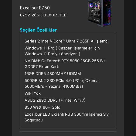
Excalibur E750
E75Z.265F-BE80R-0LE
Seçilen Özellikler
Series 2 Intel® Core™ Ultra 7 265F Ai işlemci
Windows 11 Pro ( Casper, işletmeler için
Windows 11 Pro'yu öneriyor. )
NVIDIA® GeForce® RTX 5080 16GB 256 Bit
GDDR7 Ekran Kartı
16GB DDR5 4800MHZ UDIMM
500GB M.2 SSD PCle 4.0 (PCle; Okuma:
5000MB/s - Yazma: 4100MB/s)
WIFI Yok
ASUS Z890 DDR5 (+ Intel Wifi 7)
850 Watt 80+ Gold
Excalibur LED Ekranlı RGB 360mm İşlemci Sıvı
Soğutucu