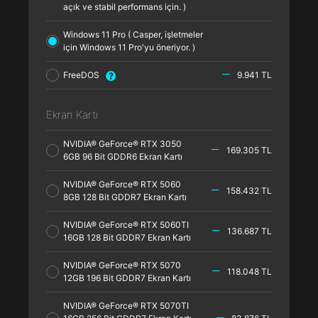
açık ve stabil performans için. )
Windows 11 Pro ( Casper, işletmeler
için Windows 11 Pro'yu öneriyor. )
FreeDOS
9.941 TL
Ekran Kartı
NVIDIA® GeForce® RTX 3050
169.305 TL
6GB 96 Bit GDDR6 Ekran Kartı
NVIDIA® GeForce® RTX 5060
158.432 TL
8GB 128 Bit GDDR7 Ekran Kartı
NVIDIA® GeForce® RTX 5060TI
136.687 TL
16GB 128 Bit GDDR7 Ekran Kartı
NVIDIA® GeForce® RTX 5070
118.048 TL
12GB 196 Bit GDDR7 Ekran Kartı
NVIDIA® GeForce® RTX 5070TI