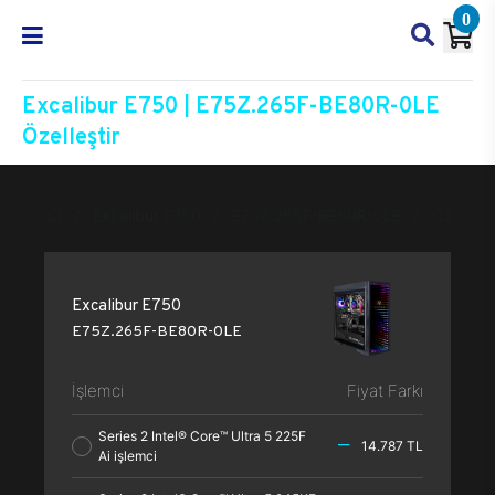
0
Excalibur E750 | E75Z.265F-BE80R-0LE
Özelleştir
Excalibur E750
E75Z.265F-BE80R-0LE
Özelleşti
Excalibur E750
E75Z.265F-BE80R-0LE
İşlemci
Fiyat Farkı
Series 2 Intel® Core™ Ultra 5 225F
14.787 TL
Ai işlemci