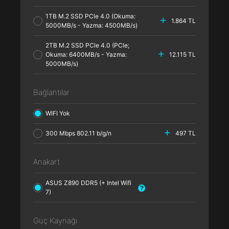
1TB M.2 SSD PCle 4.0 (Okuma:
1.864 TL
5000MB/s - Yazma: 4500MB/s)
2TB M.2 SSD PCle 4.0 (PCle;
Okuma: 6400MB/s - Yazma:
12.115 TL
5000MB/s)
Bağlantılar
WIFI Yok
300 Mbps 802.11 b/g/n
497 TL
Anakart
ASUS Z890 DDR5 (+ Intel Wifi
7)
Güç Kaynağı