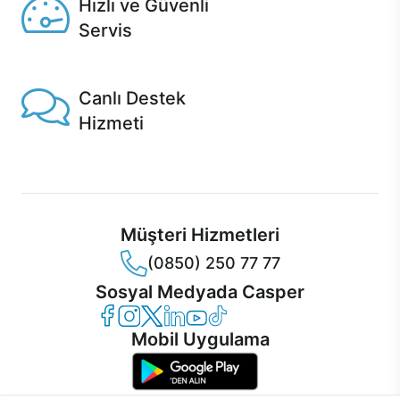
Hızlı ve Güvenli
Servis
1 Saatte servis, Jet servis ve Turbo servis seçenekleri
Casper'da!
Canlı Destek
Hizmeti
Ürünlerinizle ilgili Casper Canlı Destek hizmeti her daim
sizinle.
Müşteri Hizmetleri
(0850) 250 77 77
Sosyal Medyada Casper
Casper Facebook
Casper Instagram
Casper Twitter
Casper LinkedIn
Casper YouTube
Casper TikTok
Mobil Uygulama