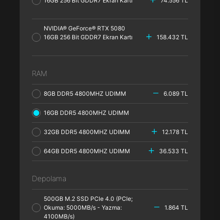
16GB 256 Bit GDDR7 Ekran Kartı
74.556 TL
NVIDIA® GeForce® RTX 5080
16GB 256 Bit GDDR7 Ekran Kartı
158.432 TL
RAM
8GB DDR5 4800MHZ UDIMM
6.089 TL
16GB DDR5 4800MHZ UDIMM
32GB DDR5 4800MHZ UDIMM
12.178 TL
64GB DDR5 4800MHZ UDIMM
36.533 TL
Depolama
500GB M.2 SSD PCle 4.0 (PCle;
Okuma: 5000MB/s - Yazma:
1.864 TL
4100MB/s)