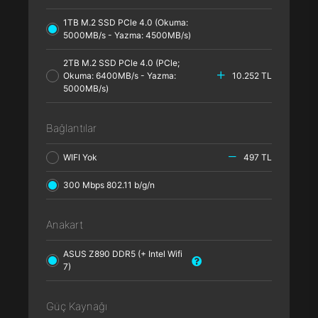
1TB M.2 SSD PCle 4.0 (Okuma:
5000MB/s - Yazma: 4500MB/s)
2TB M.2 SSD PCle 4.0 (PCle;
Okuma: 6400MB/s - Yazma:
10.252 TL
5000MB/s)
Bağlantılar
WIFI Yok
497 TL
300 Mbps 802.11 b/g/n
Anakart
ASUS Z890 DDR5 (+ Intel Wifi
7)
Güç Kaynağı