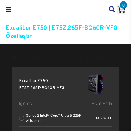
0
Excalibur E750 | E75Z.265F-BQ60R-VFG
Özelleştir
Excalibur E750
E75Z.265F-BQ60R-VFG
Özelleşt
Excalibur E750
E75Z.265F-BQ60R-VFG
İşlemci
Fiyat Farkı
Series 2 Intel® Core™ Ultra 5 225F
14.787 TL
Ai işlemci