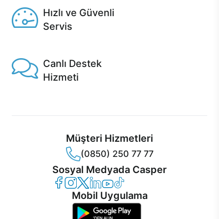
Hızlı ve Güvenli
Servis
1 Saatte servis, Jet servis ve Turbo servis seçenekleri
Casper'da!
Canlı Destek
Hizmeti
Ürünlerinizle ilgili Casper Canlı Destek hizmeti her daim
sizinle.
Müşteri Hizmetleri
(0850) 250 77 77
Sosyal Medyada Casper
Casper Facebook
Casper Instagram
Casper Twitter
Casper LinkedIn
Casper YouTube
Casper TikTok
Mobil Uygulama