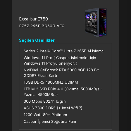
Excalibur E750
E75Z.265F-BQ60R-VFG
Seçilen Özellikler
Series 2 Intel® Core™ Ultra 7 265F Ai işlemci
Windows 11 Pro ( Casper, işletmeler için
Windows 11 Pro'yu öneriyor. )
NVIDIA® GeForce® RTX 5060 8GB 128 Bit
GDDR7 Ekran Kartı
16GB DDR5 4800MHZ UDIMM
1TB M.2 SSD PCle 4.0 (Okuma: 5000MB/s -
Yazma: 4500MB/s)
300 Mbps 802.11 b/g/n
ASUS Z890 DDR5 (+ Intel Wifi 7)
1200 Watt 80+ Platinum
Casper İşlemci Soğutma Fanı