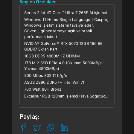
Seçilen Özellikler
Series 2 Intel® Core™ Ultra 7 265F Ai işlemci
Windows 11 Home Single Language ( Casper,
Windows işletim sistemi tavsiye eder.
Güvenli, güncellemeye açık ve stabil
performans için. )
NVIDIA® GeForce® RTX 5070 12GB 196 Bit
GDDR7 Ekran Kartı
16GB DDR5 4800MHZ UDIMM
1TB M.2 SSD PCle 4.0 (Okuma: 5000MB/s -
Yazma: 4500MB/s)
300 Mbps 802.11 b/g/n
ASUS Z890 DDR5 (+ Intel Wifi 7)
700 Watt 80+ Bronz
Excalibur RGB 120mm İşlemci Hava Soğutucu
Paylaş: