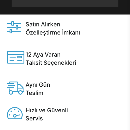
Satın Alırken
Özelleştirme İmkanı
Casper ürünlerini satın alırken ihtiyacınıza göre
özelleştirebilirsiniz.
12 Aya Varan
Taksit Seçenekleri
Anlaşmalı kredi kartlarına 12 aya varan taksit seçenekleri
Casper'da.
Aynı Gün
Teslim
Seçili ürünlerde Aynı Gün Teslim!
Hızlı ve Güvenli
Servis
1 Saatte servis, Jet servis ve Turbo servis seçenekleri
Casper'da!