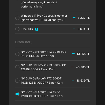
güncellemeye açık ve stabil
performans için. )
Windows 11 Pro ( Casper, işletmeler
6.337 TL
için Windows 11 Pro'yu öneriyor. )
FreeDOS
3.604 TL
Ekran Kartı
NVIDIA® GeForce® RTX 3050 6GB
51.258 TL
96 Bit GDDR6 Ekran Kartı
NVIDIA® GeForce® RTX 5060 8GB
40.385 TL
128 Bit GDDR7 Ekran Kartı
NVIDIA® GeForce® RTX 5060TI
18.639 TL
16GB 128 Bit GDDR7 Ekran Kartı
NVIDIA® GeForce® RTX 5070
12GB 196 Bit GDDR7 Ekran Kartı