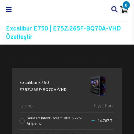
0
Excalibur E750 | E75Z.265F-BQ70A-VHD
Özelleştir
Excalibur E750
E75Z.265F-BQ70A-VHD
Özelleşt
Excalibur E750
E75Z.265F-BQ70A-VHD
İşlemci
Fiyat Farkı
Series 2 Intel® Core™ Ultra 5 225F
14.787 TL
Ai işlemci