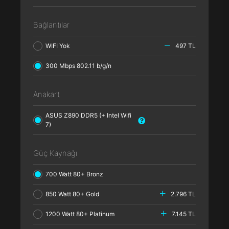
Bağlantılar
WIFI Yok
497 TL
300 Mbps 802.11 b/g/n
Anakart
ASUS Z890 DDR5 (+ Intel Wifi
7)
Güç Kaynağı
700 Watt 80+ Bronz
850 Watt 80+ Gold
2.796 TL
1200 Watt 80+ Platinum
7.145 TL