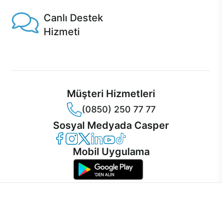
Canlı Destek
Hizmeti
Ürünlerinizle ilgili Casper Canlı Destek hizmeti her daim
sizinle.
Müşteri Hizmetleri
(0850) 250 77 77
Sosyal Medyada Casper
Casper Facebook
Casper Instagram
Casper Twitter
Casper LinkedIn
Casper YouTube
Casper TikTok
Mobil Uygulama
İnternet sitemizden en verimli şekilde faydalanabilmeniz ve
kullanıcı deneyimini geliştirebilmek için internet sitemizde
© 2021 - 2026 Casper Bilgisayar Sistemleri A.Ş. Tüm Hakları Saklıdır
çerezler kullanılmaktadır. Çerez kullanımını kabul edebilir,