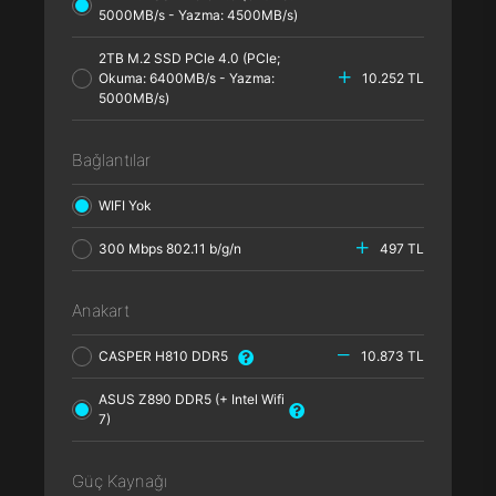
5000MB/s - Yazma: 4500MB/s)
2TB M.2 SSD PCle 4.0 (PCle;
Okuma: 6400MB/s - Yazma:
10.252 TL
5000MB/s)
Bağlantılar
WIFI Yok
300 Mbps 802.11 b/g/n
497 TL
Anakart
CASPER H810 DDR5
10.873 TL
ASUS Z890 DDR5 (+ Intel Wifi
7)
Güç Kaynağı