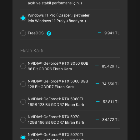
açık ve stabil performans için. )
Windows 11 Pro ( Casper, işletmeler
için Windows 11 Pro'yu öneriyor. )
FreeDOS
9.941 TL
Ekran Kartı
NVIDIA® GeForce® RTX 3050 6GB
85.429 TL
96 Bit GDDR6 Ekran Kartı
NVIDIA® GeForce® RTX 5060 8GB
74.556 TL
128 Bit GDDR7 Ekran Kartı
NVIDIA® GeForce® RTX 5060TI
52.811 TL
16GB 128 Bit GDDR7 Ekran Kartı
NVIDIA® GeForce® RTX 5070
34.172 TL
12GB 196 Bit GDDR7 Ekran Kartı
NVIDIA® GeForce® RTX 5070TI