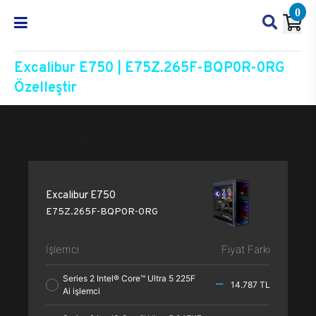
0
Excalibur E750 | E75Z.265F-BQP0R-0RG
Özelleştir
Excalibur E750
E75Z.265F-BQP0R-0RG
Özelleşt
Excalibur E750
E75Z.265F-BQP0R-0RG
İşlemci
Fiyat Farkı
Series 2 Intel® Core™ Ultra 5 225F
14.787 TL
Ai işlemci