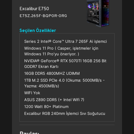
Excalibur E750
E75Z.265F-BQP0R-0RG
Seçilen Özellikler
Series 2 Intel® Core™ Ultra 7 265F Ai işlemci
Windows 11 Pro ( Casper, işletmeler için
Windows 11 Pro'yu öneriyor. )
NVIDIA® GeForce® RTX 5070TI 16GB 256 Bit
GDDR7 Ekran Kartı
16GB DDR5 4800MHZ UDIMM
1TB M.2 SSD PCle 4.0 (Okuma: 5000MB/s -
Yazma: 4500MB/s)
WIFI Yok
ASUS Z890 DDR5 (+ Intel Wifi 7)
1200 Watt 80+ Platinum
Excalibur RGB 240mm İşlemci Sıvı Soğutucu