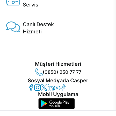
Servis
1 Saatte servis, Jet servis ve Turbo servis seçenekleri
Casper'da!
Canlı Destek
Hizmeti
Ürünlerinizle ilgili Casper Canlı Destek hizmeti her daim
sizinle.
Müşteri Hizmetleri
(0850) 250 77 77
Sosyal Medyada Casper
Casper Facebook
Casper Instagram
Casper Twitter
Casper LinkedIn
Casper YouTube
Casper TikTok
Mobil Uygulama