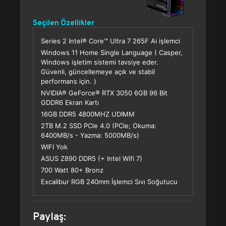
Seçilen Özellikler
Series 2 Intel® Core™ Ultra 7 265F Ai işlemci
Windows 11 Home Single Language ( Casper,
Windows işletim sistemi tavsiye eder.
Güvenli, güncellemeye açık ve stabil
performans için. )
NVIDIA® GeForce® RTX 3050 6GB 96 Bit
GDDR6 Ekran Kartı
16GB DDR5 4800MHZ UDIMM
2TB M.2 SSD PCle 4.0 (PCle; Okuma:
6400MB/s - Yazma: 5000MB/s)
WIFI Yok
ASUS Z890 DDR5 (+ Intel Wifi 7)
700 Watt 80+ Bronz
Excalibur RGB 240mm İşlemci Sıvı Soğutucu
Paylaş: