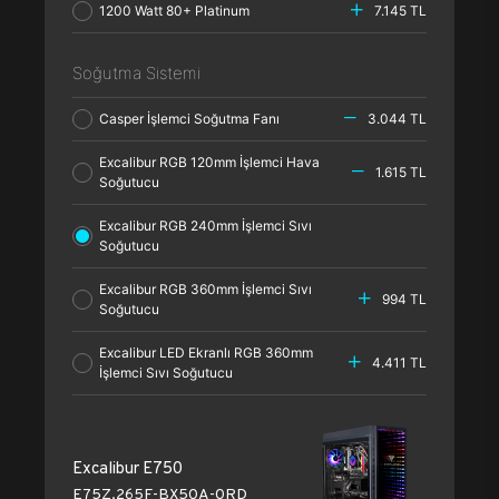
1200 Watt 80+ Platinum
7.145 TL
Soğutma Sistemi
Casper İşlemci Soğutma Fanı
3.044 TL
Excalibur RGB 120mm İşlemci Hava
1.615 TL
Soğutucu
Excalibur RGB 240mm İşlemci Sıvı
Soğutucu
Excalibur RGB 360mm İşlemci Sıvı
994 TL
Soğutucu
Excalibur LED Ekranlı RGB 360mm
4.411 TL
İşlemci Sıvı Soğutucu
Excalibur E750
E75Z.265F-BX50A-0RD