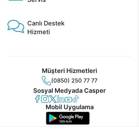
1 Saatte servis, Jet servis ve Turbo servis seçenekleri
Casper'da!
Canlı Destek
Hizmeti
Ürünlerinizle ilgili Casper Canlı Destek hizmeti her daim
sizinle.
Müşteri Hizmetleri
(0850) 250 77 77
Sosyal Medyada Casper
Casper Facebook
Casper Instagram
Casper Twitter
Casper LinkedIn
Casper YouTube
Casper TikTok
Mobil Uygulama
İnternet sitemizden en verimli şekilde faydalanabilmeniz ve