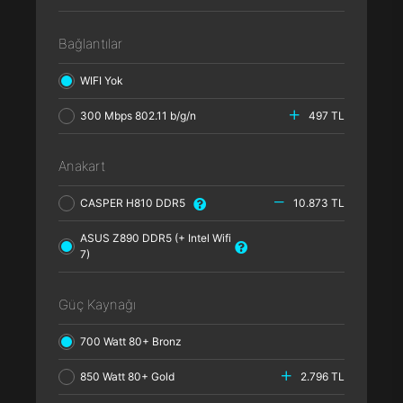
Bağlantılar
WIFI Yok
300 Mbps 802.11 b/g/n
497 TL
Anakart
CASPER H810 DDR5
10.873 TL
ASUS Z890 DDR5 (+ Intel Wifi
7)
Güç Kaynağı
700 Watt 80+ Bronz
850 Watt 80+ Gold
2.796 TL