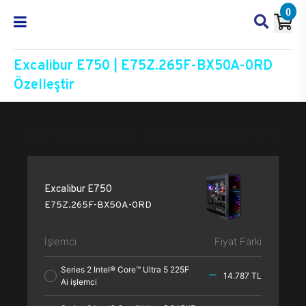
0
Excalibur E750 | E75Z.265F-BX50A-0RD
Özelleştir
Excalibur E750
E75Z.265F-BX50A-0RD
Özelleşt
Excalibur E750
E75Z.265F-BX50A-0RD
İşlemci
Fiyat Farkı
Series 2 Intel® Core™ Ultra 5 225F
14.787 TL
Ai işlemci