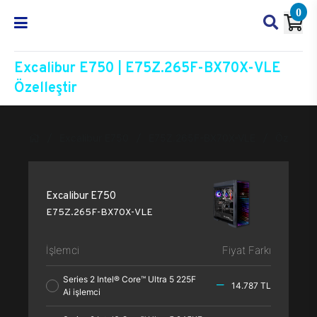
0
Excalibur E750 | E75Z.265F-BX70X-VLE
Özelleştir
Excalibur E750
E75Z.265F-BX70X-VLE
Özelleşti
Excalibur E750
E75Z.265F-BX70X-VLE
İşlemci
Fiyat Farkı
Series 2 Intel® Core™ Ultra 5 225F
14.787 TL
Ai işlemci