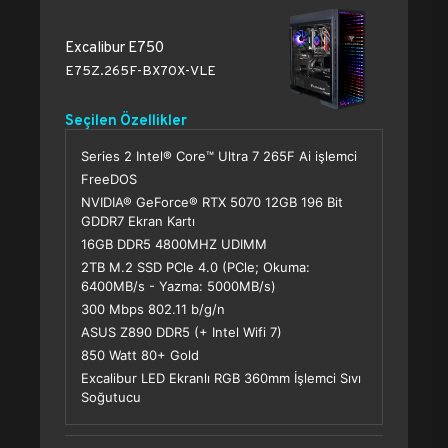
Excalibur E750
E75Z.265F-BX70X-VLE
Seçilen Özellikler
Series 2 Intel® Core™ Ultra 7 265F Ai işlemci
FreeDOS
NVIDIA® GeForce® RTX 5070 12GB 196 Bit
GDDR7 Ekran Kartı
16GB DDR5 4800MHZ UDIMM
2TB M.2 SSD PCle 4.0 (PCle; Okuma:
6400MB/s - Yazma: 5000MB/s)
300 Mbps 802.11 b/g/n
ASUS Z890 DDR5 (+ Intel Wifi 7)
850 Watt 80+ Gold
Excalibur LED Ekranlı RGB 360mm İşlemci Sıvı
Soğutucu