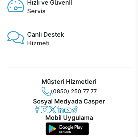
Hızlı ve Güvenli
Servis
1 Saatte servis, Jet servis ve Turbo servis seçenekleri
Casper'da!
Canlı Destek
Hizmeti
Ürünlerinizle ilgili Casper Canlı Destek hizmeti her daim
sizinle.
Müşteri Hizmetleri
(0850) 250 77 77
Sosyal Medyada Casper
Casper Facebook
Casper Instagram
Casper Twitter
Casper LinkedIn
Casper YouTube
Casper TikTok
Mobil Uygulama