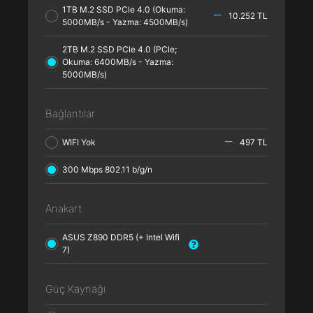
1TB M.2 SSD PCle 4.0 (Okuma:
10.252 TL
5000MB/s - Yazma: 4500MB/s)
2TB M.2 SSD PCle 4.0 (PCle;
Okuma: 6400MB/s - Yazma:
5000MB/s)
Bağlantılar
WIFI Yok
497 TL
300 Mbps 802.11 b/g/n
Anakart
ASUS Z890 DDR5 (+ Intel Wifi
7)
Güç Kaynağı