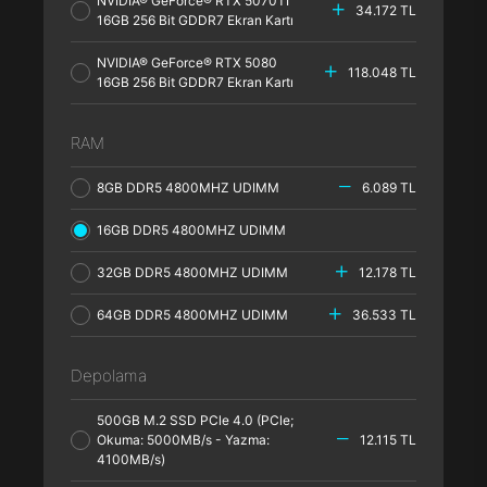
NVIDIA® GeForce® RTX 5070TI
34.172 TL
16GB 256 Bit GDDR7 Ekran Kartı
NVIDIA® GeForce® RTX 5080
118.048 TL
16GB 256 Bit GDDR7 Ekran Kartı
RAM
8GB DDR5 4800MHZ UDIMM
6.089 TL
16GB DDR5 4800MHZ UDIMM
32GB DDR5 4800MHZ UDIMM
12.178 TL
64GB DDR5 4800MHZ UDIMM
36.533 TL
Depolama
500GB M.2 SSD PCle 4.0 (PCle;
Okuma: 5000MB/s - Yazma:
12.115 TL
4100MB/s)