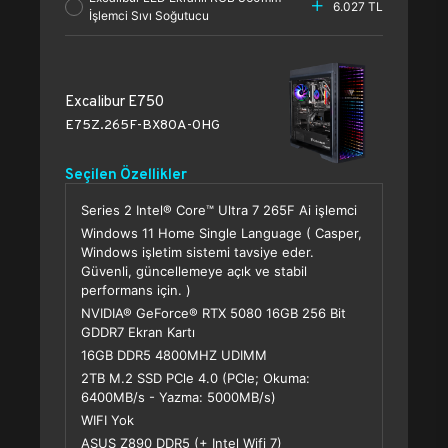
6.027 TL
İşlemci Sıvı Soğutucu
Excalibur E750
E75Z.265F-BX80A-0HG
Seçilen Özellikler
Series 2 Intel® Core™ Ultra 7 265F Ai işlemci
Windows 11 Home Single Language ( Casper,
Windows işletim sistemi tavsiye eder.
Güvenli, güncellemeye açık ve stabil
performans için. )
NVIDIA® GeForce® RTX 5080 16GB 256 Bit
GDDR7 Ekran Kartı
16GB DDR5 4800MHZ UDIMM
2TB M.2 SSD PCle 4.0 (PCle; Okuma:
6400MB/s - Yazma: 5000MB/s)
WIFI Yok
ASUS Z890 DDR5 (+ Intel Wifi 7)