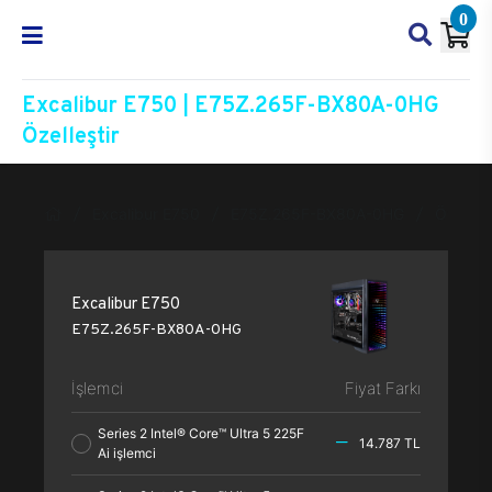
0
Excalibur E750 | E75Z.265F-BX80A-0HG
Özelleştir
Excalibur E750
E75Z.265F-BX80A-0HG
Özelleşt
Excalibur E750
E75Z.265F-BX80A-0HG
İşlemci
Fiyat Farkı
Series 2 Intel® Core™ Ultra 5 225F
14.787 TL
Ai işlemci