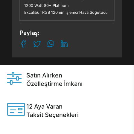
1200 Watt 80+ Platinum
Excalibur RGB 120mm İşlemci Hava Soğutucu
Paylaş:
Satın Alırken
Özelleştirme İmkanı
Casper ürünlerini satın alırken ihtiyacınıza göre
özelleştirebilirsiniz.
12 Aya Varan
Taksit Seçenekleri
Anlaşmalı kredi kartlarına 12 aya varan taksit seçenekleri
Casper'da.