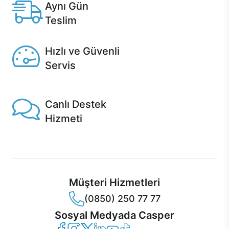
Aynı Gün
Teslim
Seçili ürünlerde Aynı Gün Teslim!
Hızlı ve Güvenli
Servis
1 Saatte servis, Jet servis ve Turbo servis seçenekleri
Casper'da!
Canlı Destek
Hizmeti
Ürünlerinizle ilgili Casper Canlı Destek hizmeti her daim
sizinle.
Müşteri Hizmetleri
(0850) 250 77 77
Sosyal Medyada Casper
Casper Facebook
Casper Instagram
Casper Twitter
Casper LinkedIn
Casper YouTube
Casper TikTok