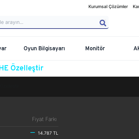
Kurumsal Çözümler
Ka
yar
Oyun Bilgisayarı
Monitör
A
E Özelleştir
Özelleştir
Fiyat Farkı
14.787 TL