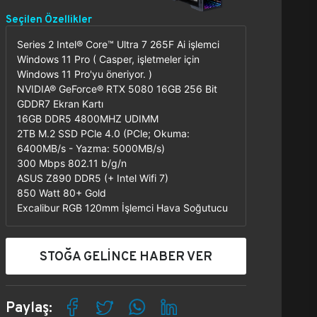
Seçilen Özellikler
Series 2 Intel® Core™ Ultra 7 265F Ai işlemci
Windows 11 Pro ( Casper, işletmeler için
Windows 11 Pro'yu öneriyor. )
NVIDIA® GeForce® RTX 5080 16GB 256 Bit
GDDR7 Ekran Kartı
16GB DDR5 4800MHZ UDIMM
2TB M.2 SSD PCle 4.0 (PCle; Okuma:
6400MB/s - Yazma: 5000MB/s)
300 Mbps 802.11 b/g/n
ASUS Z890 DDR5 (+ Intel Wifi 7)
850 Watt 80+ Gold
Excalibur RGB 120mm İşlemci Hava Soğutucu
STOĞA GELİNCE HABER VER
Paylaş: