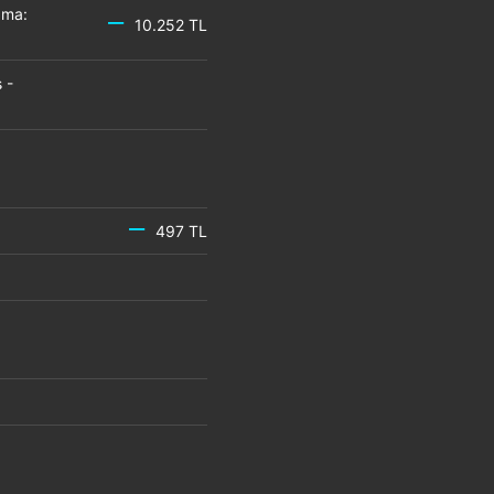
zma:
10.252 TL
 -
497 TL