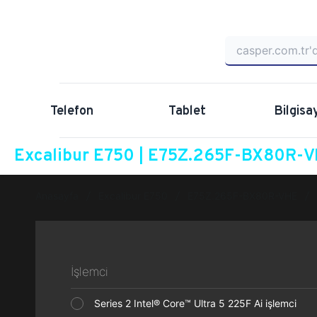
Telefon
Tablet
Bilgisa
Excalibur E750 | E75Z.265F-BX80R-VH
Anasayfa
Excalibur E750
E75Z.265F-BX80R-VHE
İşlemci
Series 2 Intel® Core™ Ultra 5 225F Ai işlemci