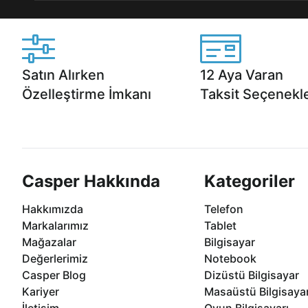
Satın Alırken
12 Aya Varan
Özelleştirme İmkanı
Taksit Seçenekle
Casper ürünlerini satın alırken ihtiyacınıza
Anlaşmalı kredi kartlarına 1
göre özelleştirebilirsiniz.
taksit seçenekleri Casper'da
Casper Hakkında
Kategoriler
Hakkımızda
Telefon
Markalarımız
Tablet
Mağazalar
Bilgisayar
Değerlerimiz
Notebook
Casper Blog
Dizüstü Bilgisayar
Kariyer
Masaüstü Bilgisaya